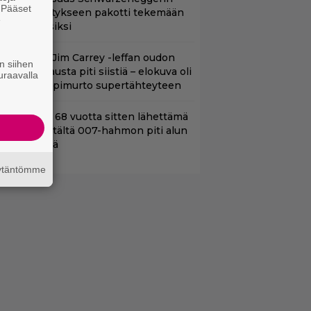
. Pääset
oimintatykitykseen pakotti tekemään
e
ässärin uusiksi
lalla tv:ssä: Jim Carrey -leffan oudon
n siihen
aakaa kohtausta piti siistiä – elokuva oli
uraavalla
oomikon läpimurto supertähteyteen
ond-luojan 68 vuotta sitten lähettämä
irje löytyi – tältä 007-hahmon piti alun
erin näyttää
äytäntömme