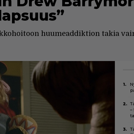
kun Drew Barrymor
 lapsuus”
pakkohoitoon huumeaddiktion takia vai
Ny
p
T
–
t
T