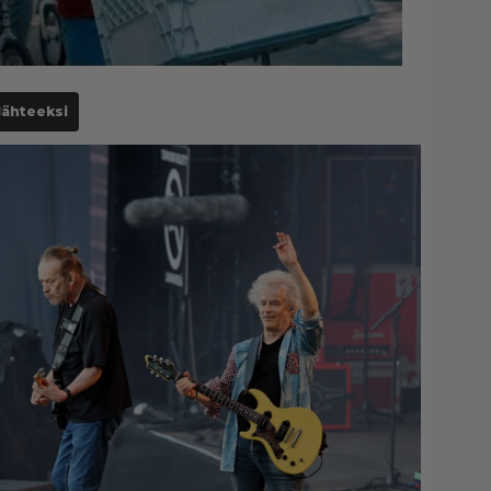
lähteeksi