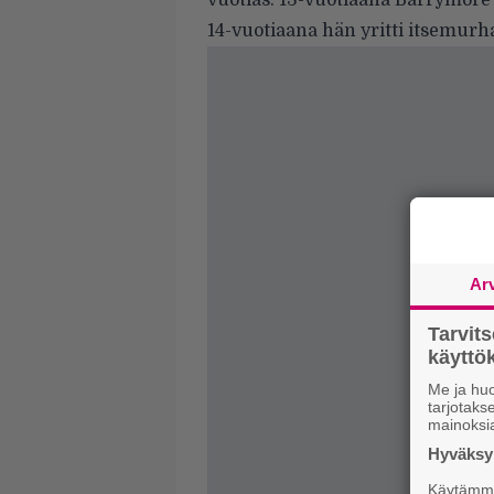
vuotias. 13-vuotiaana Barrymore
14-vuotiaana hän yritti itsemurh
Ar
Tarvit
käytt
Me ja huo
tarjotak
mainoksi
Hyväksym
Käytämme 