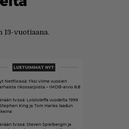
elta
n 13-vuotiaana.
LUETUIMMAT NYT
t Netflixissä: Yksi viime vuosien
arhaista rikossarjoista – IMDB-arvio 8,8
änään tv:ssä: Loistoleffa vuodelta 1999
 Stephen King ja Tom Hanks laadun
akeina
änään tv:ssä: Steven Spielbergin ja