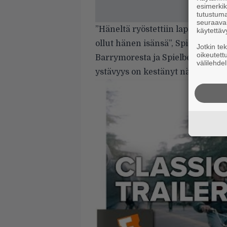
esimerkiks
tutustuma
seuraaval
”Häneltä ryöstettiin lapsuus ja t
käytettäv
ollut hänen isänsä”, Spielberg tili
Jotkin te
oikeutett
Barrymoresta ja Spielbergistä tu
välilehdel
ystävyys on kestänyt näihin päiv