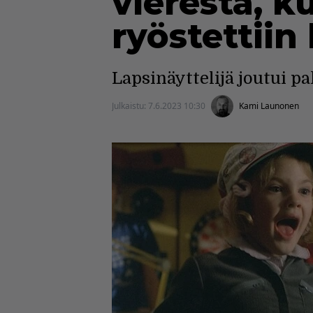
vierestä, 
ryöstettiin
Lapsinäyttelijä joutui 
Julkaistu:
7.6.2023 10:30
Kami Launonen