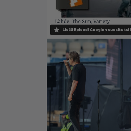
Lähde:
The Sun
,
Variety
.
Lisää Episodi Googlen suosituksi 