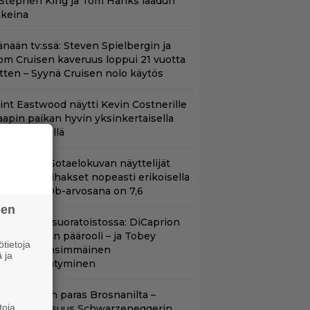
 Stephen King ja Tom Hanks laadun
akeina
änään tv:ssä: Steven Spielbergin ja
om Cruisen kaveruus loppui 21 vuotta
itten – Syynä Cruisen nolo käytös
lint Eastwood näytti Kevin Costnerille
aapin paikan hyvin yksinkertaisella
oimenpiteellä
llä tv:ssä: Sotaelokuvan näyttelijät
asvattivat lihakset nopeasti erikoisella
ikalla – IMDb-arvosana on 7,6
sen
uippuleffa suoratoistossa: DiCaprion
nsimmäinen päärooli – ja Tobey
tietoja
aguiren ensimmäinen
 ja
lokuvaesiintyminen
llan Bond on paras Brosnanilta –
toja
amankaltaisuus Schwarzeneggerin