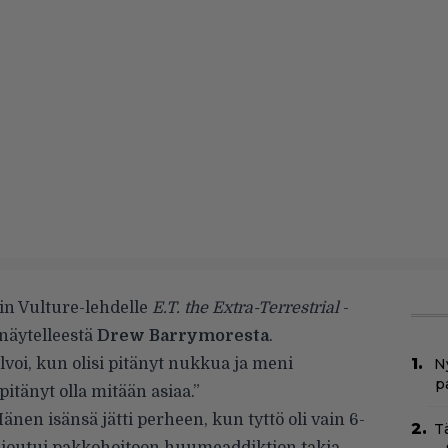
ain Vulture-lehdelle
E.T. the Extra-Terrestrial
-
 näytelleestä
Drew Barrymoresta
.
voi, kun olisi pitänyt nukkua ja meni
Ny
p
pitänyt olla mitään asiaa.”
nen isänsä jätti perheen, kun tyttö oli vain 6-
T