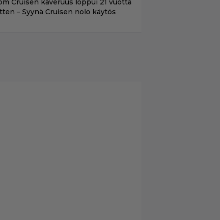
om Cruisen kaveruus loppui 21 vuotta
itten – Syynä Cruisen nolo käytös