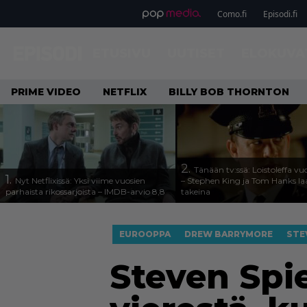
Como.fi
Episodi.fi
ETUSIVU
UUTISET
ELOKUVA
PRIME VIDEO
NETFLIX
BILLY BOB THORNTON
2.
Tänään tv:ssä: Loistoleffa vu
1.
Nyt Netflixissä: Yksi viime vuosien
– Stephen King ja Tom Hanks l
parhaista rikossarjoista – IMDB-arvio 8,8
takeina
EUROOPPA
DREW BARRYMORE
STE
Steven Spi