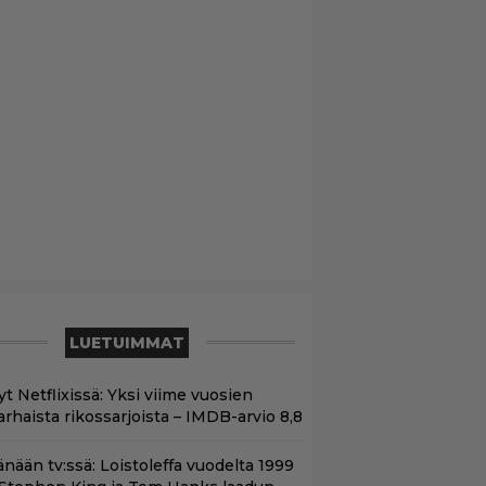
LUETUIMMAT
t Netflixissä: Yksi viime vuosien
arhaista rikossarjoista – IMDB-arvio 8,8
änään tv:ssä: Loistoleffa vuodelta 1999