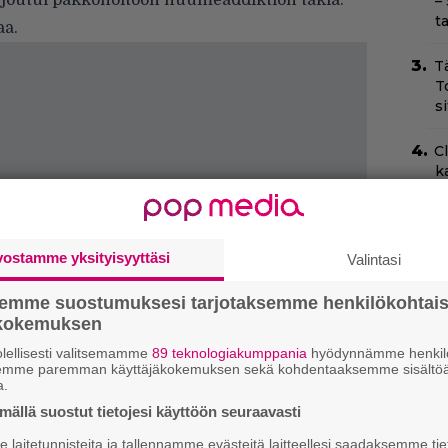
 joutui pakkohoitoon huumeaddiktion takia.
–
t
aa.
T
T
s
C
k
t
Yö
k
vostamme yksityisyyttäsi
Valintasi
k
semme suostumuksesi tarjotaksemme henkilökohtai
H
ökokemuksen
e
lellisesti valitsemamme
89 teknologiakumppania
hyödynnämme henkilö
M
semme paremman käyttäjäkokemuksen sekä kohdentaaksemme sisältöä
e
a.
ällä suostut tietojesi käyttöön seuraavasti
I
laitetunnisteita ja tallennamme evästeitä laitteellesi saadaksemme tie
s