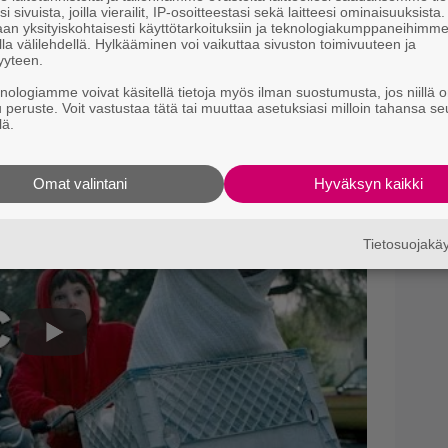
i sivuista, joilla vierailit, IP-osoitteestasi sekä laitteesi ominaisuuksista
t
an yksityiskohtaisesti käyttötarkoituksiin ja teknologiakumppaneihimm
k
la välilehdellä. Hylkääminen voi vaikuttaa sivuston toimivuuteen ja
untui avuttomalta katsella vierestä, koska en
yyteen.
Il
ttää.
knologiamme voivat käsitellä tietoja myös ilman suostumusta, jos niillä o
r
u peruste. Voit vastustaa tätä tai muuttaa asetuksiasi milloin tahansa se
li
E.T:n
myötä läheiset. Spielbergin mukaan
k
lä.
iin saakka.
B
Omat valintani
Hyväksyn kaikki
k
p
Tietosuojak