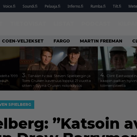
Voice.fi
Soundi.fi
Pelaaja.fi
Inferno.fi
Rumba.fi
Tilt.fi
Metel
T
TIETOVISAT
LISTAT
PODCAST
KILPA
COEN-VELJEKSET
FARGO
MARTIN FREEMAN
C
3.
4.
odelta 1999
Tänään tv:ssä: Steven Spielbergin ja
Clint Eastwood nä
aadun
Tom Cruisen kaveruus loppui 21 vuotta
kaapin paikan hyvin 
sitten – Syynä Cruisen nolo käytös
toimenpiteellä
VEN SPIELBERG
elberg: ”Katsoin 