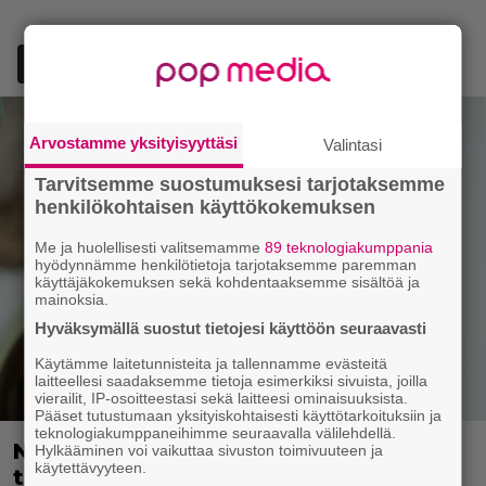
Lisää Episodi Googlen suosituksi lähteeksi
Arvostamme yksityisyyttäsi
Valintasi
Tarvitsemme suostumuksesi tarjotaksemme
henkilökohtaisen käyttökokemuksen
Me ja huolellisesti valitsemamme
89 teknologiakumppania
hyödynnämme henkilötietoja tarjotaksemme paremman
käyttäjäkokemuksen sekä kohdentaaksemme sisältöä ja
mainoksia.
Hyväksymällä suostut tietojesi käyttöön seuraavasti
Käytämme laitetunnisteita ja tallennamme evästeitä
laitteellesi saadaksemme tietoja esimerkiksi sivuista, joilla
vierailit, IP-osoitteestasi sekä laitteesi ominaisuuksista.
Pääset tutustumaan yksityiskohtaisesti käyttötarkoituksiin ja
teknologiakumppaneihimme seuraavalla välilehdellä.
Nyt Netflixissä: 180 miljoonan
Hylkääminen voi vaikuttaa sivuston toimivuuteen ja
käytettävyyteen.
toimintaseikkailu – Margot Robbie vei