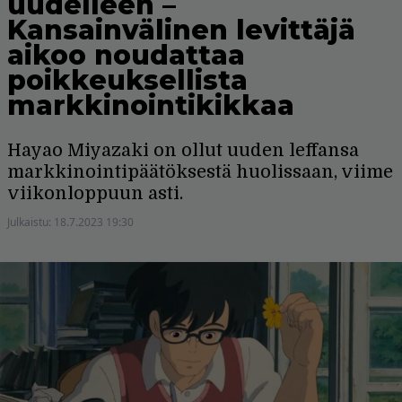
uudelleen –
Kansainvälinen levittäjä
aikoo noudattaa
poikkeuksellista
markkinointikikkaa
Hayao Miyazaki on ollut uuden leffansa
markkinointipäätöksestä huolissaan, viime
viikonloppuun asti.
Julkaistu:
18.7.2023 19:30