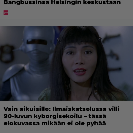
Bangbussinsa Helsingin keskustaan
Vain aikuisille: Ilmaiskatselussa villi
90-luvun kyborgisekoilu – tässä
elokuvassa mikään ei ole pyhää