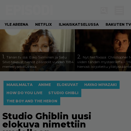
YLE AREENA
NETFLIX
ILMAISKATSELUSSA
RAKUTEN TV
1.
2.
Tänän tv:ssä: Esko Salminen ja Satu
Nyt Netflixissä: Christopher 
Silvo tekevät hienot pääroolit vuoden 1984
viiden tähden mysteerileffa – ”
menestyselokuvassa
hienosti kirjoitettu yllätyskäänt
MAAILMALTA
ANIME
ELOKUVAT
HAYAO MIYAZAKI
HOW DO YOU LIVE
STUDIO GHIBLI
THE BOY AND THE HERON
Studio Ghiblin uusi
elokuva nimettiin