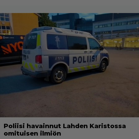
Poliisi havainnut Lahden Karistossa
omituisen ilmiön