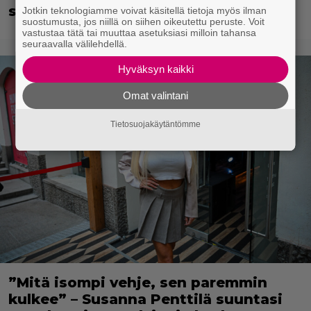
seksikohtauksen liian pitkälle
Jotkin teknologiamme voivat käsitellä tietoja myös ilman
suostumusta, jos niillä on siihen oikeutettu peruste. Voit
vastustaa tätä tai muuttaa asetuksiasi milloin tahansa
seuraavalla välilehdellä.
Hyväksyn kaikki
Omat valintani
Tietosuojakäytäntömme
”Mitä isompi vehje, sen paremmin
kulkee” – Susanna Penttilä suuntasi