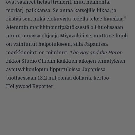
ovat saaneet tietää [trailerit, muu mainonta,
teoriat], paikkansa. Se antaa katsojille liikaa, ja
riistää sen, mikä elokuvista todella tekee hauskaa.”
Aiemmin markkinointipäätöksestä oli huolissaan
muun muassa ohjaaja Miyazaki itse, mutta se huoli
on vaihtunut helpotukseen, sillä Japanissa
markkinointi on toiminut.
The Boy and the Heron
rikkoi
Studio Ghiblin kaikkien aikojen ennätyksen
avausviikonlopun lipputuloissa Japanissa
tuottaessaan 13,2 miljoonaa dollaria, kertoo
Hollywood Reporter.