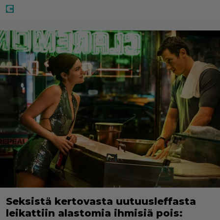
Seksistä kertovasta uutuusleffasta
leikattiin alastomia ihmisiä pois: