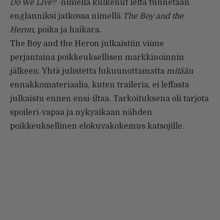
Do We Live?
-nimellä kulkenut leffa tunnetaan
englanniksi jatkossa nimellä
The Boy and the
Heron,
poika ja haikara.
The Boy and the Heron julkaistiin viime
perjantaina poikkeuksellisen markkinoinnin
jälkeen. Yhtä julistetta lukuunottamatta
mitään
ennakkomateriaalia, kuten traileria, ei leffasta
julkaistu ennen ensi-iltaa. Tarkoituksena oli tarjota
spoileri-vapaa ja nykyaikaan nähden
poikkeuksellinen elokuvakokemus katsojille.