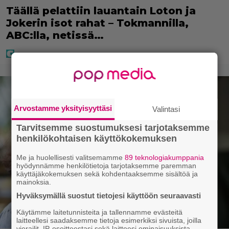
Täällä pelattiin lauantain Loton ja
Jokerin isot rahat – Tokmannilla,
ABC:lla, netissä…
Arvostamme yksityisyyttäsi
Valintasi
Tarvitsemme suostumuksesi tarjotaksemme
henkilökohtaisen käyttökokemuksen
Me ja huolellisesti valitsemamme
89 teknologiakumppania
hyödynnämme henkilötietoja tarjotaksemme paremman
käyttäjäkokemuksen sekä kohdentaaksemme sisältöä ja
mainoksia.
Hyväksymällä suostut tietojesi käyttöön seuraavasti
Käytämme laitetunnisteita ja tallennamme evästeitä
laitteellesi saadaksemme tietoja esimerkiksi sivuista, joilla
vierailit, IP-osoitteestasi sekä laitteesi ominaisuuksista.