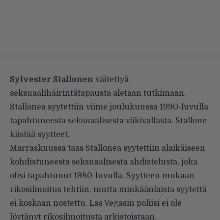
Sylvester Stallonen
väitettyä
seksuaalihäirintätapausta aletaan tutkimaan.
Stallonea syytettiin viime joulukuussa 1990-luvulla
tapahtuneesta seksuaalisesta väkivallasta. Stallone
kiistää syytteet.
Marraskuussa taas Stallonea syytettiin alaikäiseen
kohdistuneesta seksuaalisesta ahdistelusta, joka
olisi tapahtunut 1980-luvulla. Syytteen mukaan
rikosilmoitus tehtiin, mutta minkäänlaista syytettä
ei koskaan nostettu. Las Vegasin poliisi ei ole
löytänyt rikosilmoitusta arkistoistaan.