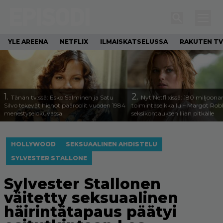
YLE AREENA
NETFLIX
ILMAISKATSELUSSA
RAKUTEN TV
1.
2.
Tänän tv:ssä: Esko Salminen ja Satu
Nyt Netflixissä: 180 miljoona
Silvo tekevät hienot pääroolit vuoden 1984
toimintaseikkailu – Margot Robb
menestyselokuvassa
seksikohtauksen liian pitkälle
HOLLYWOOD
SEKSUAALINEN AHDISTELU
SYLVESTER STALLONE
Sylvester Stallonen
väitetty seksuaalinen
häirintätapaus päätyi