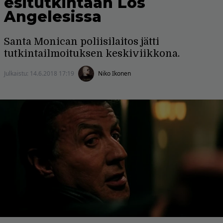
esitutkintaan Los
Angelesissa
Santa Monican poliisilaitos jätti
tutkintailmoituksen keskiviikkona.
Julkaistu:
14.6.2018 17:19
Niko Ikonen