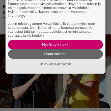
Pääset tutustumaan yksityiskohtaisesti käyttötarkoituksiin ja
Nyt Netflixissä: Vuoden 2011 leffasta
teknologiakumppaneihimme seuraavalla välilehdellä.
Hylkääminen voi vaikuttaa sivuston toimivuuteen ja
tuli supersuosittu Koronan takia –
käytettävyyteen.
”Joko saa mennä pesemään kädet?”
Jotkin teknologiamme voivat käsitellä tietoja myös ilman
suostumusta, jos niillä on siihen oikeutettu peruste. Voit
vastustaa tätä tai muuttaa asetuksiasi milloin tahansa
seuraavalla välilehdellä.
Hyväksyn kaikki
Omat valintani
Tietosuojakäytäntömme