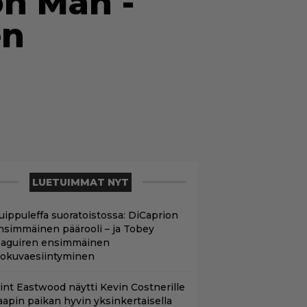
on Man -
en
LUETUIMMAT NYT
uippuleffa suoratoistossa: DiCaprion
nsimmäinen päärooli – ja Tobey
aguiren ensimmäinen
lokuvaesiintyminen
lint Eastwood näytti Kevin Costnerille
aapin paikan hyvin yksinkertaisella