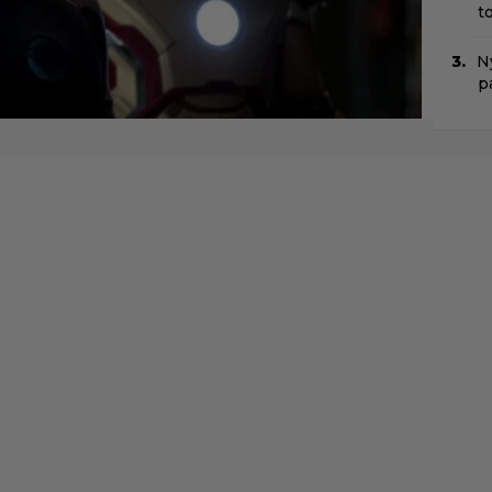
t
Ny
p