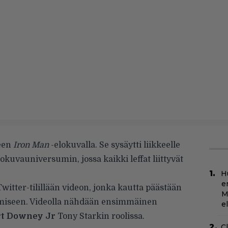
neen
Iron Man
-elokuvalla. Se sysäytti liikkeelle
okuvauniversumin, jossa kaikki leffat liittyvät
H
e
witter-tilillään videon, jonka kautta päästään
M
amiseen. Videolla nähdään ensimmäinen
e
rt Downey Jr
Tony Starkin roolissa.
C