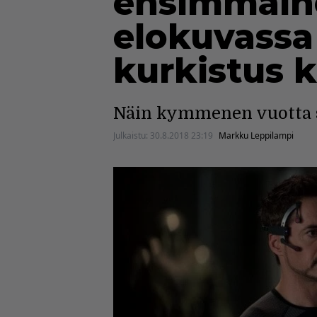
ensimmäine
elokuvassa
kurkistus k
Näin kymmenen vuotta s
Julkaistu:
30.8.2018 23:19
Markku Leppilampi