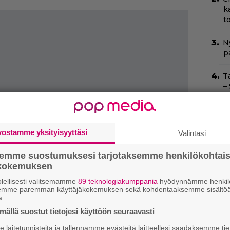
k
t
Ny
p
T
–
t
T
T
vostamme yksityisyyttäsi
Valintasi
s
semme suostumuksesi tarjotaksemme henkilökohtai
B
ökokemuksen
k
lellisesti valitsemamme
89 teknologiakumppania
hyödynnämme henkilö
p
semme paremman käyttäjäkokemuksen sekä kohdentaaksemme sisältöä
a.
Yö
ällä suostut tietojesi käyttöön seuraavasti
k
k
laitetunnisteita ja tallennamme evästeitä laitteellesi saadaksemme tie