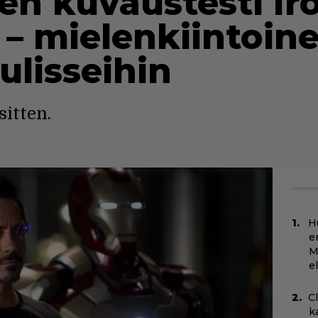
n kuvaustesti Ir
 – mielenkiintoin
ulisseihin
itten.
H
e
M
e
C
k