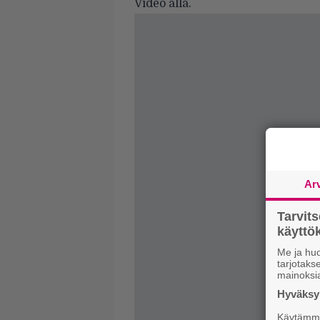
Video alla.
Ar
Tarvit
käytt
Me ja huo
tarjotak
mainoksi
Hyväksym
Käytämme 