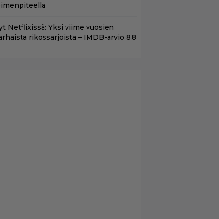
oimenpiteellä
t Netflixissä: Yksi viime vuosien
arhaista rikossarjoista – IMDB-arvio 8,8