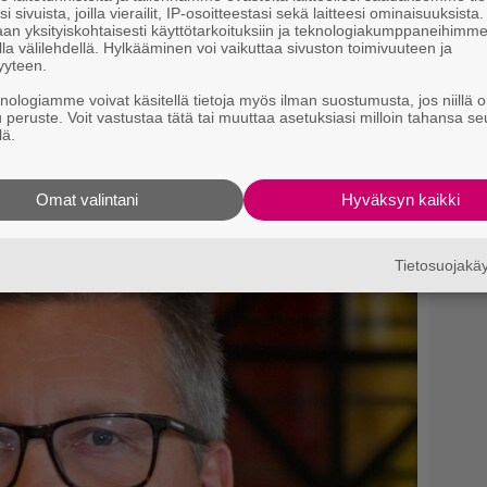
i sivuista, joilla vierailit, IP-osoitteestasi sekä laitteesi ominaisuuksista
an yksityiskohtaisesti käyttötarkoituksiin ja teknologiakumppaneihimm
 Downey Jr.’s first crack at billionaire
N
la välilehdellä. Hylkääminen voi vaikuttaa sivuston toimivuuteen ja
k
yyteen.
his screen test for the original
#IronMan
k
d fairly dark. Watch:
knologiamme voivat käsitellä tietoja myös ilman suostumusta, jos niillä o
H
u peruste. Voit vastustaa tätä tai muuttaa asetuksiasi milloin tahansa se
lä.
I
R)
30. elokuuta 2018
s
Omat valintani
Hyväksyn kaikki
t
lähteeksi
k
Tietosuojak