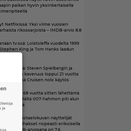
aapin paikan hyvin yksinkertaisella
oimenpiteellä
t Netflixissä: Yksi viime vuosien
arhaista rikossarjoista – IMDB-arvio 8,8
änään tv:ssä: Loistoleffa vuodelta 1999
 Stephen King ja Tom Hanks laadun
akeina
änään tv:ssä: Steven Spielbergin ja
om Cruisen kaveruus loppui 21 vuotta
itten – Syynä Cruisen nolo käytös
sen
ond-luojan 68 vuotta sitten lähettämä
irje löytyi – tältä 007-hahmon piti alun
tietoja
erin näyttää
 ja
llä tv:ssä: Sotaelokuvan näyttelijät
asvattivat lihakset nopeasti erikoisella
ikalla – IMDb-arvosana on 7,6
toja