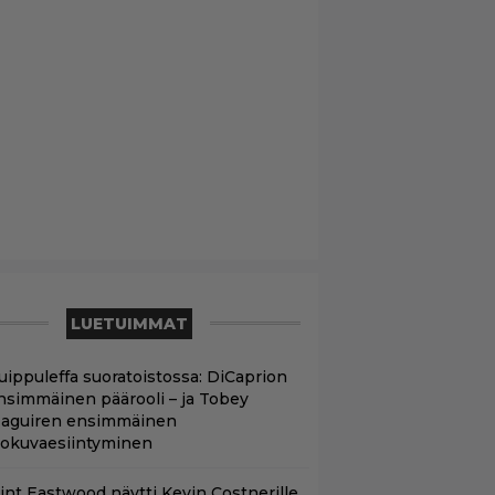
LUETUIMMAT
uippuleffa suoratoistossa: DiCaprion
nsimmäinen päärooli – ja Tobey
aguiren ensimmäinen
lokuvaesiintyminen
lint Eastwood näytti Kevin Costnerille