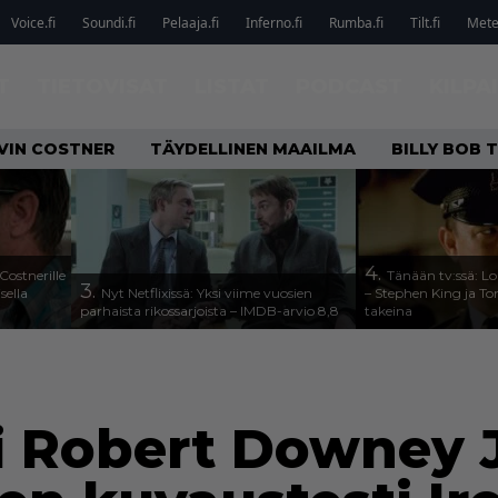
Voice.fi
Soundi.fi
Pelaaja.fi
Inferno.fi
Rumba.fi
Tilt.fi
Metel
T
TIETOVISAT
LISTAT
PODCAST
KILPA
VIN COSTNER
TÄYDELLINEN MAAILMA
BILLY BOB
4.
Costnerille
Tänään tv:ssä: Lo
3.
sella
Nyt Netflixissä: Yksi viime vuosien
– Stephen King ja T
parhaista rikossarjoista – IMDB-arvio 8,8
takeina
ti Robert Downey J