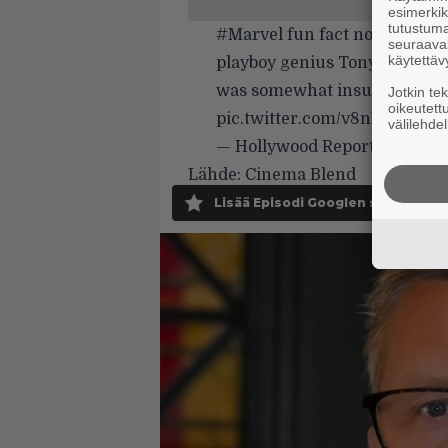
esimerkiks
tutustuma
#Marvel
fun fact no. 3: Robert
seuraaval
käytettäv
playboy genius Tony Stark in 
was somewhat insufferable an
Jotkin te
oikeutett
pic.twitter.com/v8nXyJY0lE
välilehdel
— Hollywood Reporter (@TH
Lähde:
Cinema Blend
Lisää Episodi Googlen suosituksi 