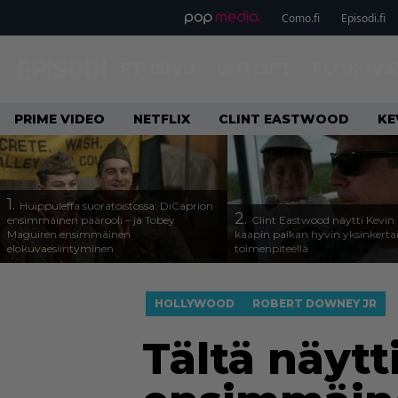
Como.fi
Episodi.fi
ETUSIVU
UUTISET
ELOKUVA
PRIME VIDEO
NETFLIX
CLINT EASTWOOD
KE
1.
Huippuleffa suoratoistossa: DiCaprion
2.
ensimmäinen päärooli – ja Tobey
Clint Eastwood näytti Kevin 
Maguiren ensimmäinen
kaapin paikan hyvin yksinkertai
elokuvaesiintyminen
toimenpiteellä
HOLLYWOOD
ROBERT DOWNEY JR
Tältä näyt