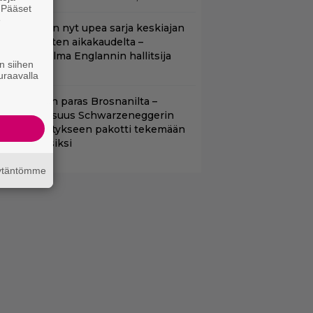
. Pääset
e
etflixissä on nyt upea sarja keskiajan
uninkaallisten aikakaudelta –
eskiössä julma Englannin hallitsija
n siihen
enrik VIII
uraavalla
llan Bond on paras Brosnanilta –
amankaltaisuus Schwarzeneggerin
oimintatykitykseen pakotti tekemään
ässärin uusiksi
äytäntömme