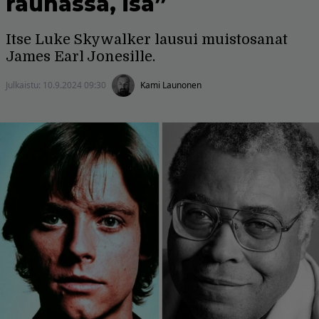
rauhassa, isä”
Itse Luke Skywalker lausui muistosanat
James Earl Jonesille.
Julkaistu:
10.9.2024 09:30
Kami Launonen