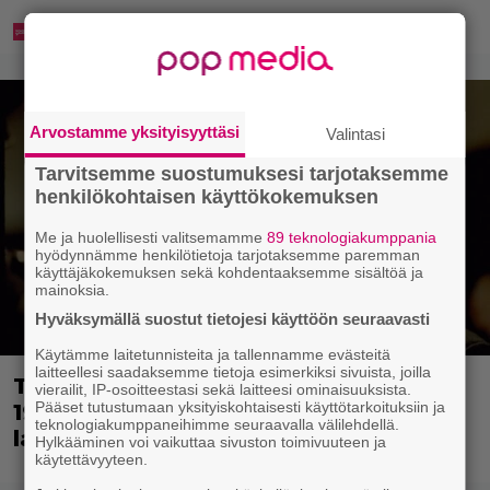
Arvostamme yksityisyyttäsi
Valintasi
Tarvitsemme suostumuksesi tarjotaksemme
henkilökohtaisen käyttökokemuksen
Me ja huolellisesti valitsemamme
89 teknologiakumppania
hyödynnämme henkilötietoja tarjotaksemme paremman
käyttäjäkokemuksen sekä kohdentaaksemme sisältöä ja
mainoksia.
Hyväksymällä suostut tietojesi käyttöön seuraavasti
Käytämme laitetunnisteita ja tallennamme evästeitä
laitteellesi saadaksemme tietoja esimerkiksi sivuista, joilla
Tänään tv:ssä: Loistoleffa vuodelta
vierailit, IP-osoitteestasi sekä laitteesi ominaisuuksista.
Pääset tutustumaan yksityiskohtaisesti käyttötarkoituksiin ja
1999 – Stephen King ja Tom Hanks
teknologiakumppaneihimme seuraavalla välilehdellä.
laadun takeina
Hylkääminen voi vaikuttaa sivuston toimivuuteen ja
käytettävyyteen.