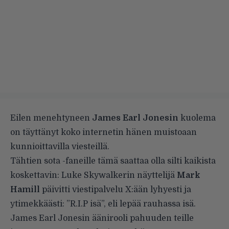
Eilen
menehtyneen
James Earl Jonesin
kuolema
on täyttänyt koko internetin hänen muistoaan
kunnioittavilla viesteillä.
Tähtien sota -faneille tämä saattaa olla silti kaikista
koskettavin: Luke Skywalkerin näyttelijä
Mark
Hamill
päivitti viestipalvelu X:ään lyhyesti ja
ytimekkäästi: ”R.I.P isä”, eli lepää rauhassa isä.
James Earl Jonesin äänirooli pahuuden teille