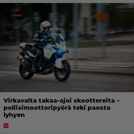
Virkavalta takaa-ajoi skoottereita –
poliisimoottoripyörä teki paosta
lyhyen