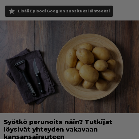
Lisää Episodi Googlen suosituksi lähteeksi
Syötkö perunoita näin? Tutkijat
löysivät yhteyden vakavaan
kansansairauteen