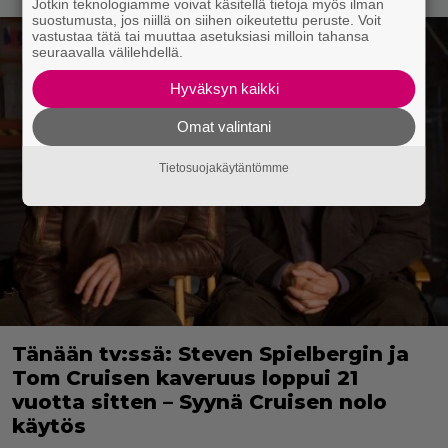
Jotkin teknologiamme voivat käsitellä tietoja myös ilman
suostumusta, jos niillä on siihen oikeutettu peruste. Voit
vastustaa tätä tai muuttaa asetuksiasi milloin tahansa
seuraavalla välilehdellä.
Hyväksyn kaikki
Omat valintani
Tietosuojakäytäntömme
Tänään tv:ssä: Steven Spielbergin ja
Tom Cruisen kaveruus loppui 21
vuotta sitten – Syynä Cruisen nolo
käytös