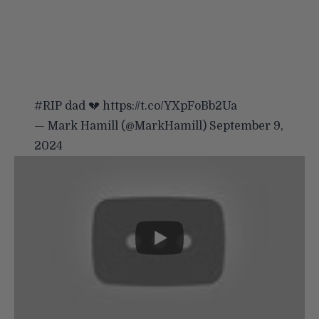
#RIP
dad 💔
https://t.co/YXpFoBb2Ua
— Mark Hamill (@MarkHamill)
September 9,
2024