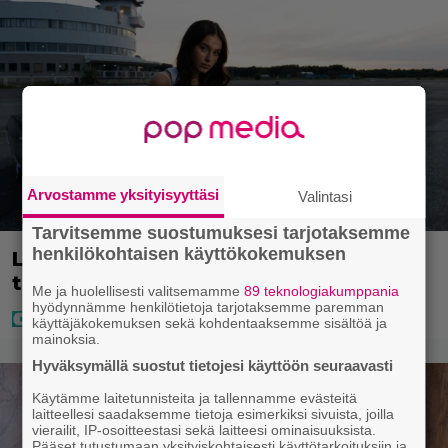
Arvostamme yksityisyyttäsi
Valintasi
Tarvitsemme suostumuksesi tarjotaksemme
henkilökohtaisen käyttökokemuksen
Laulaja Mirellan rantakuvat ovat
täynnä lomaa, aurinkoa ja iloa
Me ja huolellisesti valitsemamme
89 teknologiakumppania
hyödynnämme henkilötietoja tarjotaksemme paremman
käyttäjäkokemuksen sekä kohdentaaksemme sisältöä ja
mainoksia.
Hyväksymällä suostut tietojesi käyttöön seuraavasti
Käytämme laitetunnisteita ja tallennamme evästeitä
laitteellesi saadaksemme tietoja esimerkiksi sivuista, joilla
vierailit, IP-osoitteestasi sekä laitteesi ominaisuuksista.
Pääset tutustumaan yksityiskohtaisesti käyttötarkoituksiin ja