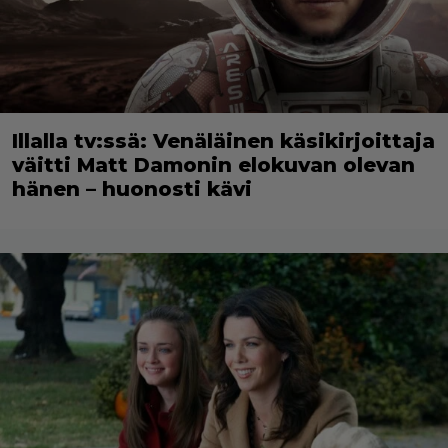
Illalla tv:ssä: Venäläinen käsikirjoittaja
väitti Matt Damonin elokuvan olevan
hänen – huonosti kävi