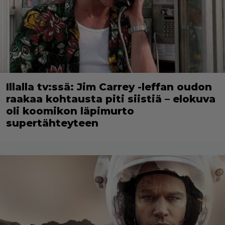
Illalla tv:ssä: Jim Carrey -leffan oudon
raakaa kohtausta piti siistiä – elokuva
oli koomikon läpimurto
supertähteyteen