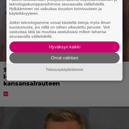
teknologiakumppaneihimme seuraavalla välilehdellä.
Hylkääminen voi vaikuttaa sivuston toimivuuteen ja
käytettävyyteen.
Jotkin teknologiamme voivat käsitellä tietoja myös ilman
suostumusta, jos niillä on siihen oikeutettu peruste. Voit
vastustaa tätä tai muuttaa asetuksiasi milloin tahansa
seuraavalla välilehdellä.
Hyväksyn kaikki
Omat valintani
Syötkö perunoita näin? Tutkijat
Tietosuojakäytäntömme
löysivät yhteyden vakavaan
kansansairauteen