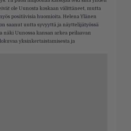
s. Yli puoli miljoonaa katsojaa teki siitä yhden
eivät ole Uunosta koskaan välittäneet, mutta
yös positiivisia huomioita. Helena Ylänen
on saanut uutta syvyyttä ja näyttelijätyössä
sta näki Uunossa kansan arkea peilaavan
elokuvaa yksinkertaistamisesta ja