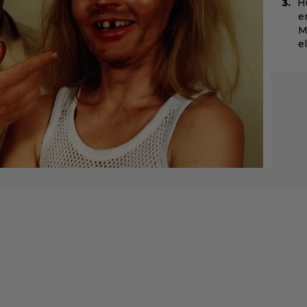
H
e
M
e