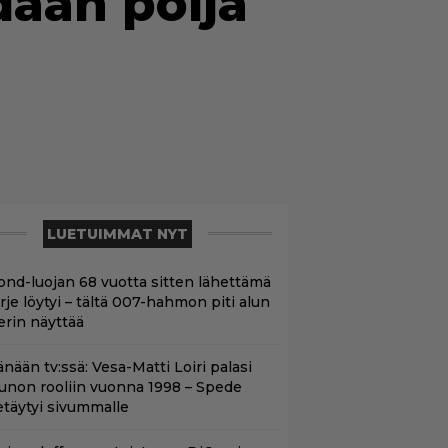
ään pöljä
LUETUIMMAT NYT
ond-luojan 68 vuotta sitten lähettämä
irje löytyi – tältä 007-hahmon piti alun
erin näyttää
nään tv:ssä: Vesa-Matti Loiri palasi
unon rooliin vuonna 1998 – Spede
etäytyi sivummalle