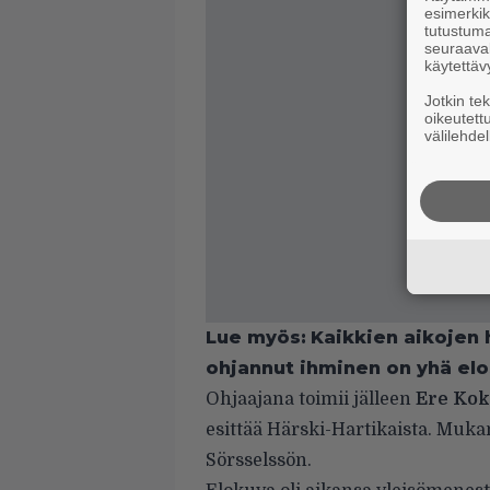
esimerkiks
tutustuma
seuraaval
käytettäv
Jotkin te
oikeutett
välilehdel
Lue myös:
Kaikkien aikojen 
ohjannut ihminen on yhä el
Ohjaajana toimii jälleen
Ere Ko
esittää Härski-Hartikaista. Muka
Sörsselssön.