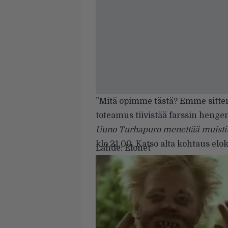
”Mitä opimme tästä? Emme sitten
toteamus tiivistää farssin henge
Uuno Turhapuro menettää muisti
klo 21.00. Katso alta kohtaus elo
Lähde:
Elonet