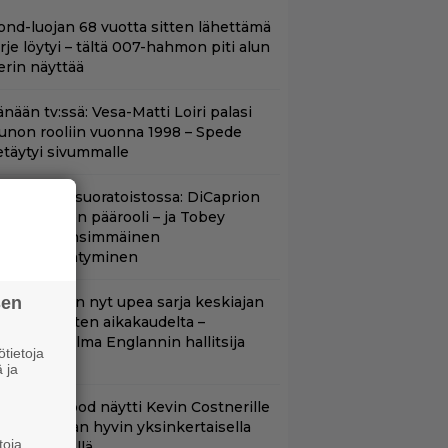
ond-luojan 68 vuotta sitten lähettämä
irje löytyi – tältä 007-hahmon piti alun
erin näyttää
nään tv:ssä: Vesa-Matti Loiri palasi
unon rooliin vuonna 1998 – Spede
etäytyi sivummalle
uippuleffa suoratoistossa: DiCaprion
nsimmäinen päärooli – ja Tobey
aguiren ensimmäinen
lokuvaesiintyminen
sen
etflixissä on nyt upea sarja keskiajan
uninkaallisten aikakaudelta –
eskiössä julma Englannin hallitsija
tietoja
enrik VIII
 ja
lint Eastwood näytti Kevin Costnerille
aapin paikan hyvin yksinkertaisella
toja
oimenpiteellä