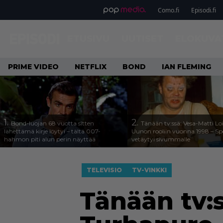
Como.fi
Episodi.fi
ETUSIVU
UUTISET
ELOKUVA
PRIME VIDEO
NETFLIX
BOND
IAN FLEMING
1.
2.
Bond-luojan 68 vuotta sitten
Tänään tv:ssä: Vesa-Matti Loi
lähettämä kirje löytyi – tältä 007-
Uunon rooliin vuonna 1998 – Sp
hahmon piti alun perin näyttää
vetäytyi sivummalle
TELEVISIO
TV-VINKKI
Tänään tv: