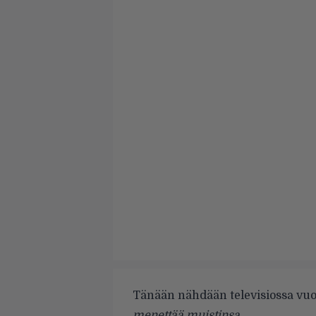
Tänään nähdään televisiossa vu
menettää muistinsa.