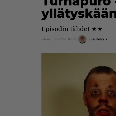
Turhapuro 
yllätyskää
Episodin tähdet ★★
Julkaistu:
8.7.2026 05:00
Jussi Huhtala