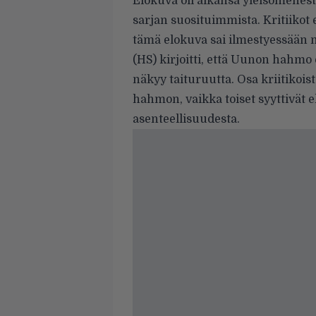
Elokuva oli aikansa yleisömenesty
sarjan suosituimmista. Kritiikot 
tämä elokuva sai ilmestyessään m
(HS) kirjoitti, että Uunon hahmo 
näkyy taituruutta. Osa kriitikoi
hahmon, vaikka toiset syyttivät 
asenteellisuudesta.