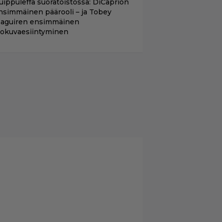
uippuleffa suoratoistossa: DiCaprion
nsimmäinen päärooli – ja Tobey
aguiren ensimmäinen
lokuvaesiintyminen