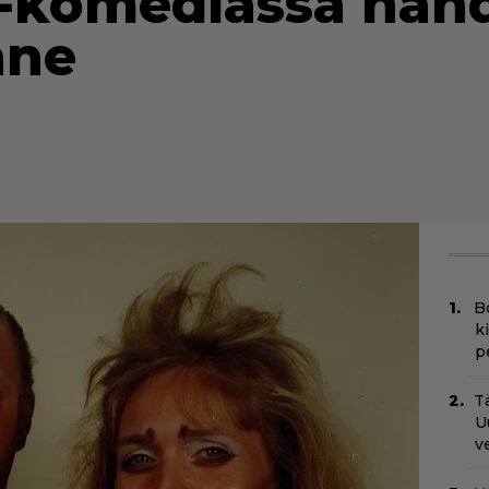
-komediassa nähd
nne
B
k
p
Tä
U
v