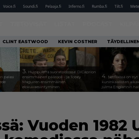
Voice.fi
Soundi.fi
Pelaaja.fi
Inferno.fi
Rumba.fi
Tilt.fi
Metel
T
TIETOVISAT
LISTAT
PODCAST
KILPA
CLINT EASTWOOD
KEVIN COSTNER
TÄYDELLINE
3.
Huippuleffa suoratoistossa: DiCaprion
4.
ri palasi
ensimmäinen päärooli – ja Tobey
Netflixissä on nyt
ede
Maguiren ensimmäinen
kuninkaallisten aika
elokuvaesiintyminen
julma Englannin halli
ssä: Vuoden 1982