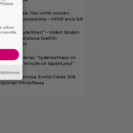
. Pääset
e
t Netflixissä: Yksi viime vuosien
arhaista rikossarjoista – IMDB-arvio 8,8
n siihen
uraavalla
Lajissaan täydellinen” – Viiden tähden
cifitoimintaelokuva lisättiin
uoratoistoon!
ntonio Banderas: ”Sydänkohtaus on
arasta mitä minulle on tapahtunut”
äytäntömme
yt suoratoistossa: Emilia Clarke 208
iljoonan hittileffassa