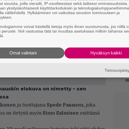
i sivuista, joilla vierailit, IP-osoitteestasi sekä laitteesi ominaisuuksista
an yksityiskohtaisesti käyttötarkoituksiin ja teknologiakumppaneihimm
Ny
la välilehdellä. Hylkääminen voi vaikuttaa sivuston toimivuuteen ja
yyteen.
p
knologiamme voivat käsitellä tietoja myös ilman suostumusta, jos niillä o
u peruste. Voit vastustaa tätä tai muuttaa asetuksiasi milloin tahansa se
”
lä.
s
s
Omat valintani
Hyväksyn kaikki
A
p
Tietosuojak
N
m
hauskin elokuva on nimetty – sen
ossa
kkonen
ja tuottajana
Spede Pasanen,
joka
na on tietysti myös
Simo Salmisen
esittämä