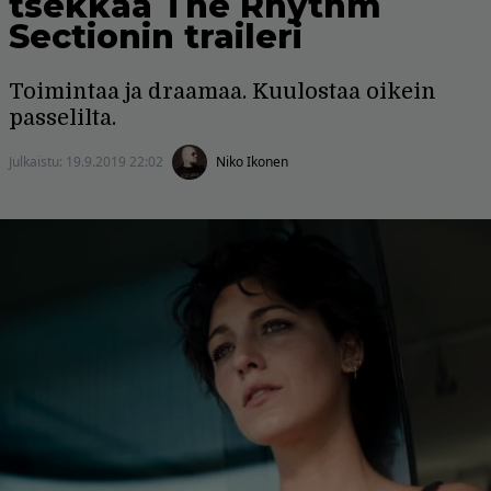
tsekkaa The Rhythm
Sectionin traileri
Toimintaa ja draamaa. Kuulostaa oikein
passelilta.
Julkaistu:
19.9.2019 22:02
Niko Ikonen