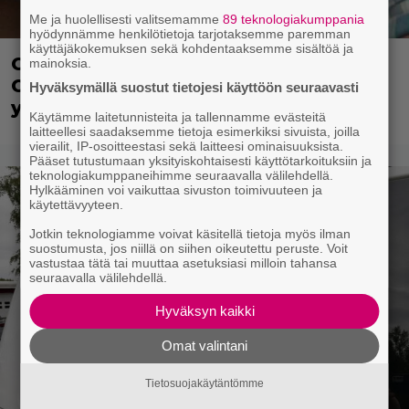
Me ja huolellisesti valitsemamme
89 teknologiakumppania
hyödynnämme henkilötietoja tarjotaksemme paremman
käyttäjäkokemuksen sekä kohdentaaksemme sisältöä ja
Clint Eastwood näytti Kevin
mainoksia.
Costnerille kaapin paikan hyvin
Hyväksymällä suostut tietojesi käyttöön seuraavasti
yksinkertaisella toimenpiteellä
Käytämme laitetunnisteita ja tallennamme evästeitä
laitteellesi saadaksemme tietoja esimerkiksi sivuista, joilla
vierailit, IP-osoitteestasi sekä laitteesi ominaisuuksista.
Pääset tutustumaan yksityiskohtaisesti käyttötarkoituksiin ja
teknologiakumppaneihimme seuraavalla välilehdellä.
Hylkääminen voi vaikuttaa sivuston toimivuuteen ja
käytettävyyteen.
Jotkin teknologiamme voivat käsitellä tietoja myös ilman
suostumusta, jos niillä on siihen oikeutettu peruste. Voit
vastustaa tätä tai muuttaa asetuksiasi milloin tahansa
seuraavalla välilehdellä.
Hyväksyn kaikki
Omat valintani
Tietosuojakäytäntömme