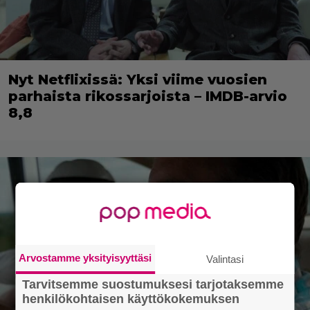
Nyt Netflixissä: Yksi viime vuosien
parhaista rikossarjoista – IMDB-arvio
8,8
Arvostamme yksityisyyttäsi
Valintasi
Tarvitsemme suostumuksesi tarjotaksemme
henkilökohtaisen käyttökokemuksen