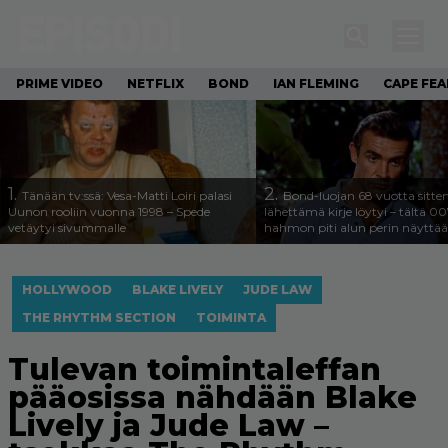
PRIME VIDEO
NETFLIX
BOND
IAN FLEMING
CAPE FEA
1.
2.
Tänään tv:ssä: Vesa-Matti Loiri palasi
Bond-luojan 68 vuotta sitte
Uunon rooliin vuonna 1998 – Spede
lähettämä kirje löytyi – tältä 00
vetäytyi sivummalle
hahmon piti alun perin näyttää
HOLLYWOOD
BLAKE LIVELY
JUDE LAW
THE RHYTHM SECTION
TOIMINTA
Tulevan toimintaleffan
pääosissa nähdään Blake
Lively ja Jude Law –