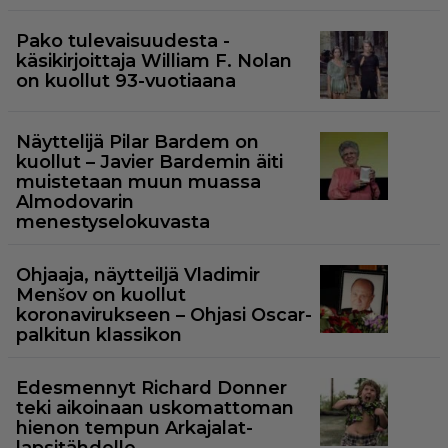
Pako tulevaisuudesta -
käsikirjoittaja William F. Nolan
on kuollut 93-vuotiaana
Näyttelijä Pilar Bardem on
kuollut – Javier Bardemin äiti
muistetaan muun muassa
Almodovarin
menestyselokuvasta
Ohjaaja, näytteiljä Vladimir
Menšov on kuollut
koronavirukseen – Ohjasi Oscar-
palkitun klassikon
Edesmennyt Richard Donner
teki aikoinaan uskomattoman
hienon tempun Arkajalat-