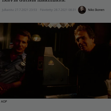
Julkaistu:
27.7.2021 23:53
Päivitetty:
28.7.2021 08:31
Niko Ikonen
AOP