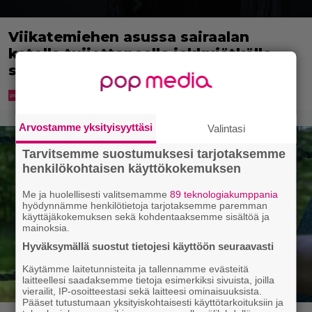
Viikatemiehen asussa sairaalan
katolla tuijottaneelle jekkujätkälle
saapui noutaja
Arvostamme yksityisyyttäsi
Valintasi
Tarvitsemme suostumuksesi tarjotaksemme
henkilökohtaisen käyttökokemuksen
Me ja huolellisesti valitsemamme
89 teknologiakumppania
hyödynnämme henkilötietoja tarjotaksemme paremman
käyttäjäkokemuksen sekä kohdentaaksemme sisältöä ja
mainoksia.
Hyväksymällä suostut tietojesi käyttöön seuraavasti
Käytämme laitetunnisteita ja tallennamme evästeitä
laitteellesi saadaksemme tietoja esimerkiksi sivuista, joilla
vierailit, IP-osoitteestasi sekä laitteesi ominaisuuksista.
Pääset tutustumaan yksityiskohtaisesti käyttötarkoituksiin ja