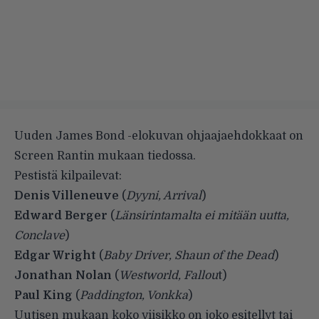
Uuden James Bond -elokuvan ohjaajaehdokkaat on
Screen Rantin mukaan tiedossa.
Pestistä kilpailevat:
Denis Villeneuve
(
Dyyni, Arrival
)
Edward Berger
(
Länsirintamalta ei mitään uutta,
Conclave
)
Edgar Wright
(
Baby Driver, Shaun of the Dead
)
Jonathan Nolan
(
Westworld, Fallou
t)
Paul King
(
Paddington, Vonkka
)
Uutisen mukaan koko viisikko on joko esitellyt tai