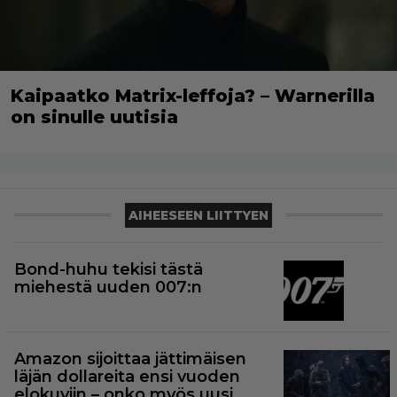
Kaipaatko Matrix-leffoja? – Warnerilla
on sinulle uutisia
AIHEESEEN LIITTYEN
Bond-huhu tekisi tästä
miehestä uuden 007:n
Amazon sijoittaa jättimäisen
läjän dollareita ensi vuoden
elokuviin – onko myös uusi