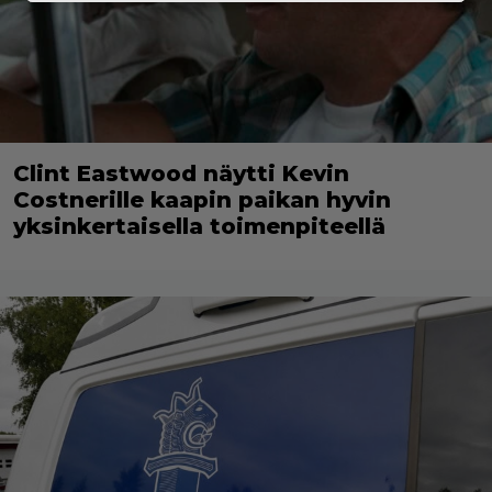
Clint Eastwood näytti Kevin
Costnerille kaapin paikan hyvin
yksinkertaisella toimenpiteellä