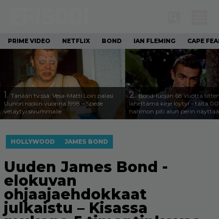
PRIME VIDEO
NETFLIX
BOND
IAN FLEMING
CAPE FEA
1.
2.
Tänään tv:ssä: Vesa-Matti Loiri palasi
Bond-luojan 68 vuotta sitte
Uunon rooliin vuonna 1998 – Spede
lähettämä kirje löytyi – tältä 00
vetäytyi sivummalle
hahmon piti alun perin näyttää
HOLLYWOOD
JAMES BOND
Uuden James Bond -
elokuvan
ohjaajaehdokkaat
julkaistu – Kisassa