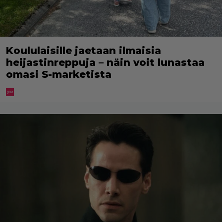
Koululaisille jaetaan ilmaisia
heijastinreppuja – näin voit lunastaa
omasi S-marketista