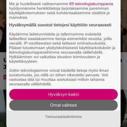
Me ja huolellisesti valitsemamme
89 teknologiakumppania
hyödynnämme henkilötietoja tarjotaksemme paremman
käyttäjäkokemuksen sekä kohdentaaksemme sisältöä ja
mainoksia.
Hyväksymällä suostut tietojesi käyttöön seuraavasti
Käytämme laitetunnisteita ja tallennamme evästeitä
laitteellesi saadaksemme tietoja esimerkiksi sivuista, joilla
vierailit, IP-osoitteestasi sekä laitteesi ominaisuuksista.
Pääset tutustumaan yksityiskohtaisesti käyttötarkoituksiin ja
teknologiakumppaneihimme seuraavalla välilehdellä.
Hylkääminen voi vaikuttaa sivuston toimivuuteen ja
Uuno: Hjallis Harkimo menee naimisiin
käytettävyyteen.
Jasmine Pajarin kanssa
Jotkin teknologiamme voivat käsitellä tietoja myös ilman
suostumusta, jos niillä on siihen oikeutettu peruste. Voit
vastustaa tätä tai muuttaa asetuksiasi milloin tahansa
seuraavalla välilehdellä.
Hyväksyn kaikki
Omat valintani
Tietosuojakäytäntömme