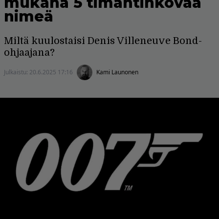
mukana 5 timantinkovaa
nimeä
Miltä kuulostaisi Denis Villeneuve Bond-
ohjaajana?
Julkaistu:
20.6.2025 17:16
Kami Launonen