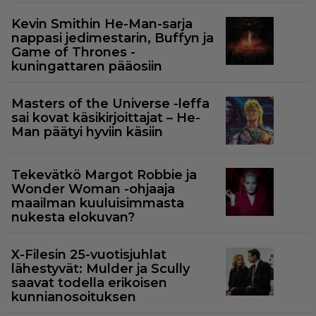
Kevin Smithin He-Man-sarja
nappasi jedimestarin, Buffyn ja
Game of Thrones -
kuningattaren pääosiin
Masters of the Universe -leffa
sai kovat käsikirjoittajat – He-
Man päätyi hyviin käsiin
Tekevätkö Margot Robbie ja
Wonder Woman -ohjaaja
maailman kuuluisimmasta
nukesta elokuvan?
X-Filesin 25-vuotisjuhlat
lähestyvät: Mulder ja Scully
saavat todella erikoisen
kunnianosoituksen