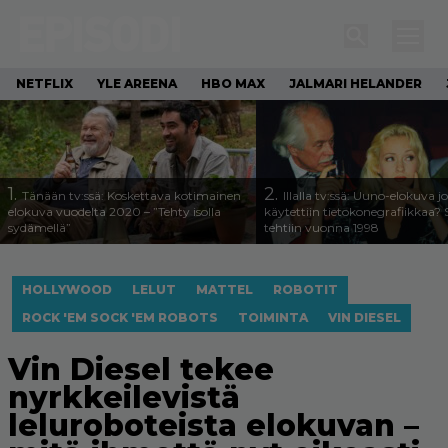
NETFLIX
YLE AREENA
HBO MAX
JALMARI HELANDER
1.
2.
Tänään tv:ssä: Koskettava kotimainen
Illalla tv:ssä: Uuno-elokuva j
elokuva vuodelta 2020 – ”Tehty isolla
käytettiin tietokonegrafiikkaa? 
sydämellä”
tehtiin vuonna 1998
HOLLYWOOD
LELUT
MATTEL
ROBOTIT
ROCK 'EM SOCK 'EM ROBOTS
TOIMINTA
VIN DIESEL
Vin Diesel tekee
nyrkkeilevistä
leluroboteista elokuvan –