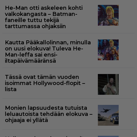
He-Man otti askeleen kohti
valkokangasta – Batman-
faneille tuttu tekijä
tarttumassa ohjaksiin
Kautta Pääkallolinnan, minulla
on uusi elokuva! Tuleva He-
Man-leffa sai ensi-
iltapäivämääränsä
Tässä ovat tämän vuoden
isoimmat Hollywood-flopit –
lista
Monien lapsuudesta tutuista
leluautoista tehdään elokuva –
ohjaaja ei yllätä