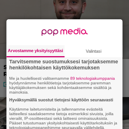
Arvostamme yksityisyyttäsi
Valintasi
Tarvitsemme suostumuksesi tarjotaksemme
Seiska: Joel Harkimo ja Kastanja
henkilökohtaisen käyttökokemuksen
Rauhala – Joel kertoo nyt kaiken
Me ja huolellisesti valitsemamme
89 teknologiakumppania
hyödynnämme henkilötietoja tarjotaksemme paremman
käyttäjäkokemuksen sekä kohdentaaksemme sisältöä ja
mainoksia.
Hyväksymällä suostut tietojesi käyttöön seuraavasti
Käytämme laitetunnisteita ja tallennamme evästeitä
laitteellesi saadaksemme tietoja esimerkiksi sivuista, joilla
vierailit, IP-osoitteestasi sekä laitteesi ominaisuuksista.
Pääset tutustumaan yksityiskohtaisesti käyttötarkoituksiin ja
teknologiakumppaneihimme seuraavalla välilehdellä.