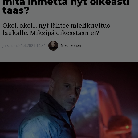
mitä ihmettä nyt oikeasti
taas?
Okei, okei… nyt lähtee mielikuvitus
laukalle. Miksipä oikeastaan ei?
Julkaistu:
21.4.2021 14:31
Niko Ikonen