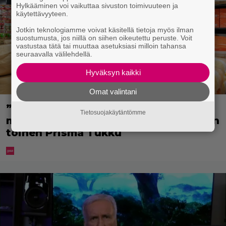
Hylkääminen voi vaikuttaa sivuston toimivuuteen ja
käytettävyyteen.
Jotkin teknologiamme voivat käsitellä tietoja myös ilman
suostumusta, jos niillä on siihen oikeutettu peruste. Voit
vastustaa tätä tai muuttaa asetuksiasi milloin tahansa
seuraavalla välilehdellä.
Hyväksyn kaikki
Omat valintani
”Tavallista suurempia pakkauksia
Tietosuojakäytäntömme
myös perheille” – tänne aukee Suomen
toinen Prisma Tukku