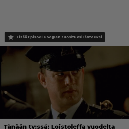
Lisää Episodi Googlen suosituksi lähteeksi
Tänään tv:ssä: Loistoleffa vuodelta