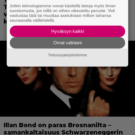
Jotkin teknologiamme voivat käsitellä tietoja myös ilman
Tom Cruisen kaveruus loppui 21
suostumusta, jos niillä on siihen oikeutettu peruste. Voit
vuotta sitten – Syynä Cruisen nolo
vastustaa tätä tai muuttaa asetuksiasi milloin tahansa
seuraavalla välilehdellä.
käytös
Hyväksyn kaikki
Omat valintani
Tietosuojakäytäntömme
Illan Bond on paras Brosnanilta –
samankaltaisuus Schwarzeneggerin