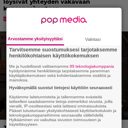
löysivät yhteyden vakavaan
kansansairauteen
Arvostamme yksityisyyttäsi
Valintasi
Tarvitsemme suostumuksesi tarjotaksemme
henkilökohtaisen käyttökokemuksen
Me ja huolellisesti valitsemamme
89 teknologiakumppania
hyödynnämme henkilötietoja tarjotaksemme paremman
käyttäjäkokemuksen sekä kohdentaaksemme sisältöä ja
mainoksia.
Hyväksymällä suostut tietojesi käyttöön seuraavasti
Käytämme laitetunnisteita ja tallennamme evästeitä
laitteellesi saadaksemme tietoja esimerkiksi sivuista, joilla
vierailit, IP-osoitteestasi sekä laitteesi ominaisuuksista.
Pääset tutustumaan yksityiskohtaisesti käyttötarkoituksiin ja
teknologiakumppaneihimme seuraavalla välilehdellä.
Hylkääminen voi vaikuttaa sivuston toimivuuteen ja
käytettävyyteen.
Tänään tv:ssä: Steven Spielbergin ja