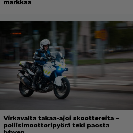
markkaa
Virkavalta takaa-ajoi skoottereita –
poliisimoottoripyörä teki paosta
lyhyen