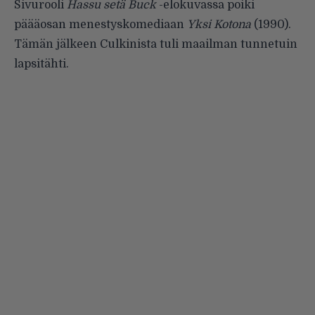
Sivurooli
Hassu setä Buck
-elokuvassa poiki
päääosan menestyskomediaan
Yksi Kotona
(1990).
Tämän jälkeen Culkinista tuli maailman tunnetuin
lapsitähti.