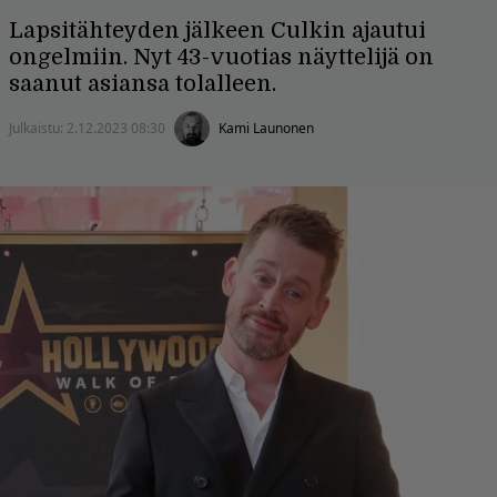
Lapsitähteyden jälkeen Culkin ajautui
ongelmiin. Nyt 43-vuotias näyttelijä on
saanut asiansa tolalleen.
Julkaistu:
2.12.2023 08:30
Kami Launonen