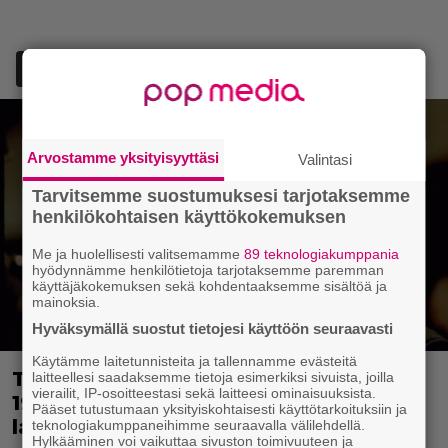
Lisää Episodi Googlen suosituksi lähteeksi
Arvostamme yksityisyyttäsi
Valintasi
Tarvitsemme suostumuksesi tarjotaksemme
henkilökohtaisen käyttökokemuksen
Me ja huolellisesti valitsemamme
89 teknologiakumppania
hyödynnämme henkilötietoja tarjotaksemme paremman
käyttäjäkokemuksen sekä kohdentaaksemme sisältöä ja
mainoksia.
Hyväksymällä suostut tietojesi käyttöön seuraavasti
Käytämme laitetunnisteita ja tallennamme evästeitä
Tänään tv:ssä: Loistoleffa vuodelta
laitteellesi saadaksemme tietoja esimerkiksi sivuista, joilla
vierailit, IP-osoitteestasi sekä laitteesi ominaisuuksista.
1999 – Stephen King ja Tom Hanks
Pääset tutustumaan yksityiskohtaisesti käyttötarkoituksiin ja
laadun takeina
teknologiakumppaneihimme seuraavalla välilehdellä.
Hylkääminen voi vaikuttaa sivuston toimivuuteen ja