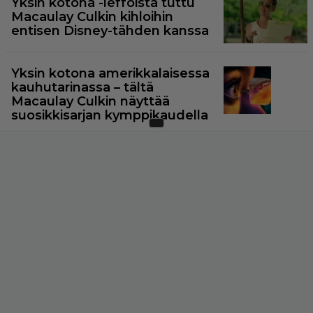
Yksin kotona -leffoista tuttu
Macaulay Culkin kihloihin
entisen Disney-tähden kanssa
Yksin kotona amerikkalaisessa
kauhutarinassa – tältä
Macaulay Culkin näyttää
suosikkisarjan kymppikaudella