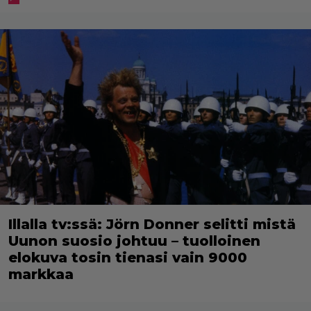
Illalla tv:ssä: Jörn Donner selitti mistä
Uunon suosio johtuu – tuolloinen
elokuva tosin tienasi vain 9000
markkaa