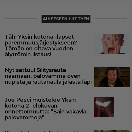
AIHEESEEN LIITTYEN
Täh! Yksin kotona -lapset
paremmuusjärjestykseen?
Tämän on oltava vuoden
älyttömin listaus!
Nyt sattuu! Silitysrauta
naamaan, palovamma oven
nupista ja rautanaula jalasta läpi
Joe Pesci muistelee Yksin
kotona 2 -elokuvan
onnettomuutta: ”Sain vakavia
palovammoja”