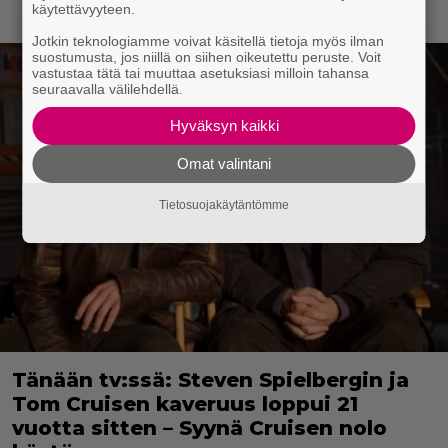
käytettävyyteen.
Jotkin teknologiamme voivat käsitellä tietoja myös ilman
suostumusta, jos niillä on siihen oikeutettu peruste. Voit
vastustaa tätä tai muuttaa asetuksiasi milloin tahansa
seuraavalla välilehdellä.
Hyväksyn kaikki
Omat valintani
Tietosuojakäytäntömme
Tänään tv:ssä: Steven Spielbergin ja
Tom Cruisen kaveruus loppui 21
vuotta sitten – Syynä Cruisen nolo