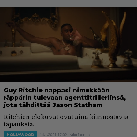
Guy Ritchie nappasi nimekkään
räppärin tulevaan agenttitrilleriinsä,
jota tähdittää Jason Statham
Ritchien elokuvat ovat aina kiinnostavia
tapauksia.
14.1.2021 17:02
Niko Ikonen
HOLLYWOOD