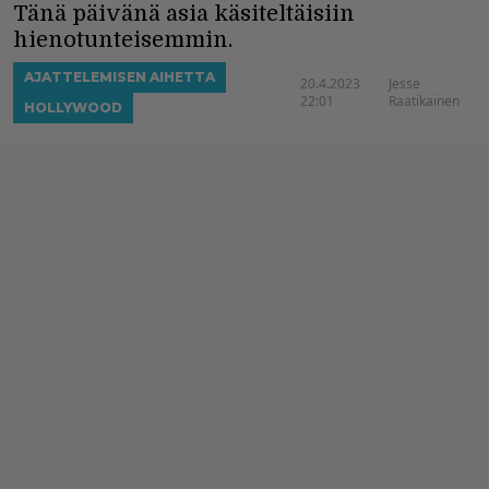
Tänä päivänä asia käsiteltäisiin
hienotunteisemmin.
AJATTELEMISEN AIHETTA
20.4.2023
Jesse
22:01
Raatikainen
HOLLYWOOD