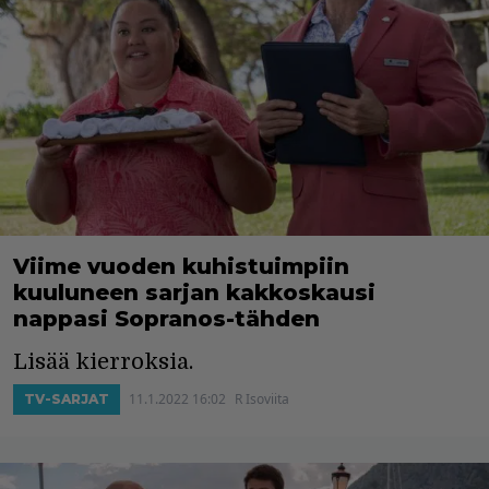
Viime vuoden kuhistuimpiin
kuuluneen sarjan kakkoskausi
nappasi Sopranos-tähden
Lisää kierroksia.
11.1.2022 16:02
R Isoviita
TV-SARJAT