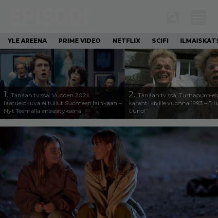
YLE AREENA
PRIME VIDEO
NETFLIX
SCIFI
ILMAISKAT
1.
2.
Tänään tv:ssä: Vuoden 2024
Tänään tv:ssä: Turhapuro-e
laatuelokuva ei tullut Suomeen lainkaan –
karahti kiville vuonna 1993 – ”
Nyt Teemalla ensiesityksenä
Uuno!”