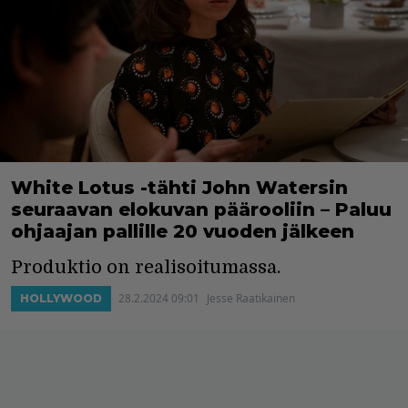
White Lotus -tähti John Watersin
seuraavan elokuvan päärooliin – Paluu
ohjaajan pallille 20 vuoden jälkeen
Produktio on realisoitumassa.
28.2.2024 09:01
Jesse Raatikainen
HOLLYWOOD