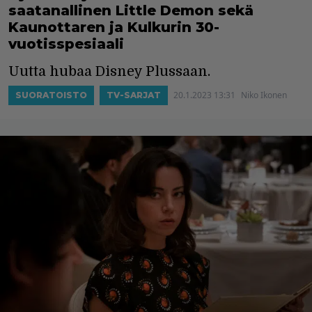
saatanallinen Little Demon sekä
Kaunottaren ja Kulkurin 30-
vuotisspesiaali
Uutta hubaa Disney Plussaan.
20.1.2023 13:31
Niko Ikonen
SUORATOISTO
TV-SARJAT