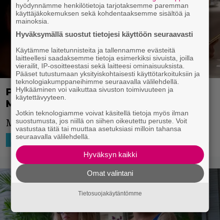
hyödynnämme henkilötietoja tarjotaksemme paremman
käyttäjäkokemuksen sekä kohdentaaksemme sisältöä ja
mainoksia.
Hyväksymällä suostut tietojesi käyttöön seuraavasti
Käytämme laitetunnisteita ja tallennamme evästeitä
laitteellesi saadaksemme tietoja esimerkiksi sivuista, joilla
vierailit, IP-osoitteestasi sekä laitteesi ominaisuuksista.
Pääset tutustumaan yksityiskohtaisesti käyttötarkoituksiin ja
teknologiakumppaneihimme seuraavalla välilehdellä.
Hylkääminen voi vaikuttaa sivuston toimivuuteen ja
Parks and Recreation -tähdestä tulee
käytettävyyteen.
Marvel-pahis!
Jotkin teknologiamme voivat käsitellä tietoja myös ilman
suostumusta, jos niillä on siihen oikeutettu peruste. Voit
Mahtava roolitus pahikseksi.
vastustaa tätä tai muuttaa asetuksiasi milloin tahansa
seuraavalla välilehdellä.
3.11.2022 20:33
Niko Ikonen
SUORATOISTO
TV-SARJAT
Hyväksyn kaikki
Omat valintani
Tietosuojakäytäntömme