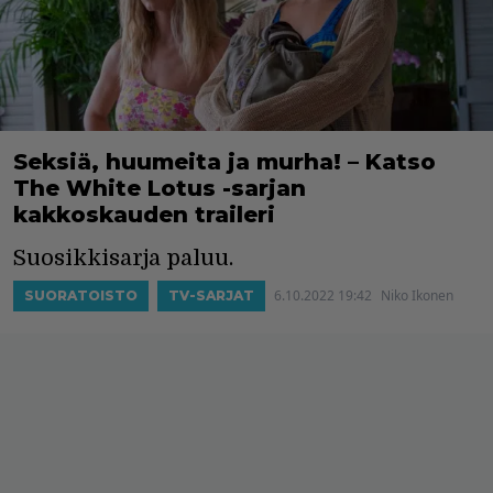
Seksiä, huumeita ja murha! – Katso
The White Lotus -sarjan
kakkoskauden traileri
Suosikkisarja paluu.
6.10.2022 19:42
Niko Ikonen
SUORATOISTO
TV-SARJAT