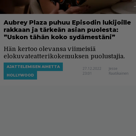
Aubrey Plaza puhuu Episodin lukijoille
rakkaan ja tärkeän asian puolesta:
”Uskon tähän koko sydämestäni”
Hän kertoo olevansa viimeisiä
elokuvateatterikokemuksen puolustajia.
AJATTELEMISEN AIHETTA
27.12.2022
Jesse
23:01
Raatikainen
HOLLYWOOD