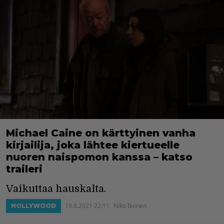
Michael Caine on kärttyinen vanha
kirjailija, joka lähtee kiertueelle
nuoren naispomon kanssa – katso
traileri
Vaikuttaa hauskalta.
19.8.2021 22:11
Niko Ikonen
HOLLYWOOD