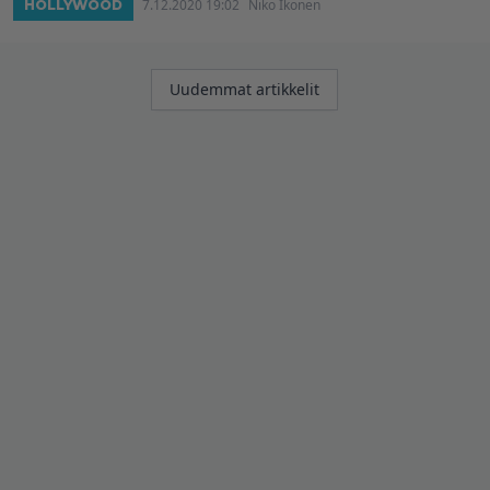
7.12.2020 19:02
Niko Ikonen
HOLLYWOOD
Artikkelien
Uudemmat artikkelit
selaus