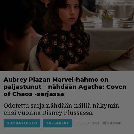
Aubrey Plazan Marvel-hahmo on
paljastunut – nähdään Agatha: Coven
of Chaos -sarjassa
Odotettu sarja nähdään näillä näkymin
ensi vuonna Disney Plussassa.
5.8.2023 18:43
Niko Ikonen
SUORATOISTO
TV-SARJAT