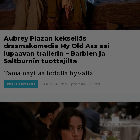
Aubrey Plazan kekseliäs
draamakomedia My Old Ass sai
lupaavan trailerin – Barbien ja
Saltburnin tuottajilta
Tämä näyttää todella hyvältä!
30.6.2024 19:30
Jesse Raatikainen
HOLLYWOOD