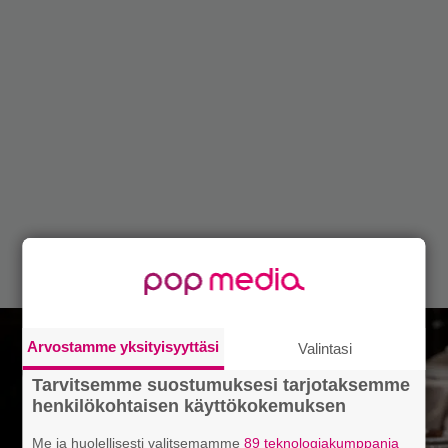
Arvostamme yksityisyyttäsi
Valintasi
Tarvitsemme suostumuksesi tarjotaksemme
henkilökohtaisen käyttökokemuksen
Me ja huolellisesti valitsemamme
89 teknologiakumppania