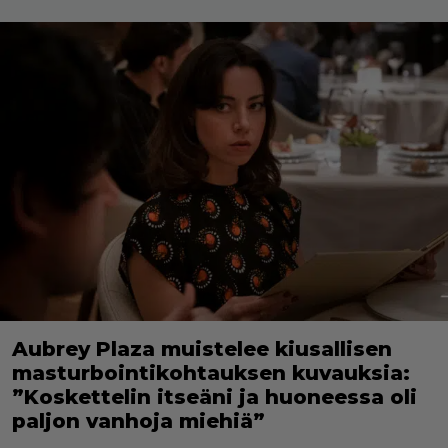
Aubrey Plaza muistelee kiusallisen
masturbointikohtauksen kuvauksia:
”Koskettelin itseäni ja huoneessa oli
paljon vanhoja miehiä”