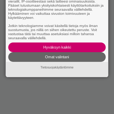
vierailit, IP-osoitteestasi sekä laitteesi ominaisuuksista.
Pääset tutustumaan yksityiskohtaisesti käyttötarkoituksiin ja
teknologiakumppaneihimme seuraavalla välilehdellä.
Hylkääminen voi vaikuttaa sivuston toimivuuteen ja
käytettävyyteen.
Jotkin teknologiamme voivat käsitellä tietoja myös ilman
suostumusta, jos niillä on siihen oikeutettu peruste. Voit
vastustaa tätä tai muuttaa asetuksiasi milloin tahansa
seuraavalla välilehdellä.
Hyväksyn kaikki
Omat valintani
Tietosuojakäytäntömme