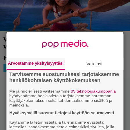
Vaiana 2:n trailerilla lähdetään
vaaralliselle merimatkalle
Hieno animaatioleffa on saamassa jatkoa.
Arvostamme yksityisyyttäsi
Valintasi
9.10.2024 11:33
Niko Ikonen
HOLLYWOOD
Tarvitsemme suostumuksesi tarjotaksemme
henkilökohtaisen käyttökokemuksen
Me ja huolellisesti valitsemamme
89 teknologiakumppania
hyödynnämme henkilötietoja tarjotaksemme paremman
käyttäjäkokemuksen sekä kohdentaaksemme sisältöä ja
mainoksia.
Hyväksymällä suostut tietojesi käyttöön seuraavasti
Käytämme laitetunnisteita ja tallennamme evästeitä
laitteellesi saadaksemme tietoja esimerkiksi sivuista, joilla