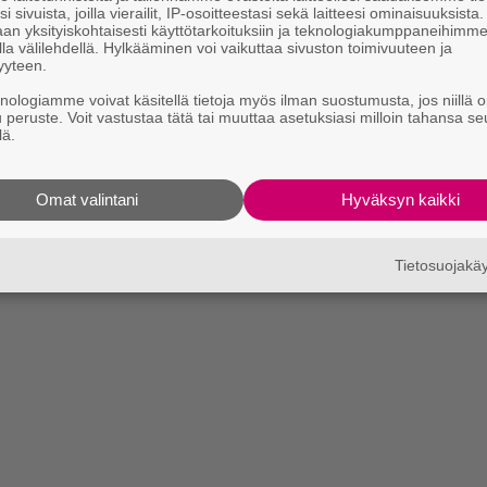
i sivuista, joilla vierailit, IP-osoitteestasi sekä laitteesi ominaisuuksista
an yksityiskohtaisesti käyttötarkoituksiin ja teknologiakumppaneihimm
la välilehdellä. Hylkääminen voi vaikuttaa sivuston toimivuuteen ja
yyteen.
knologiamme voivat käsitellä tietoja myös ilman suostumusta, jos niillä o
u peruste. Voit vastustaa tätä tai muuttaa asetuksiasi milloin tahansa se
lä.
Omat valintani
Hyväksyn kaikki
Tietosuojak