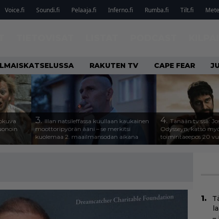
Voice.fi
Soundi.fi
Pelaaja.fi
Inferno.fi
Rumba.fi
Tilt.fi
Metel
T
TIETOVISAT
LISTAT
PODCAST
KILPA
ILMAISKATSELUSSA
RAKUTEN TV
CAPE FEAR
J
3.
4.
lokuva
Illan natsileffassa kuullaan kaukainen
Tänään tv:ssä: Jo
Huonoin
moottoripyörän ääni – se merkitsi
Odysseyn, katso my
kuolemaa 2. maailmansodan aikana
toimintaeepos 20 v
T
l
–