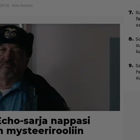
 09:56
Niko Ikonen
S
f
s
S
s
k
S
h
K
Echo-sarja nappasi
 mysteerirooliin