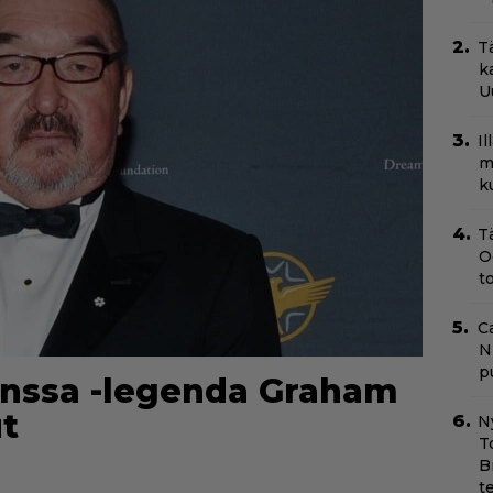
T
k
U
I
m
k
T
O
t
C
N
pu
anssa -legenda Graham
t
N
T
B
t