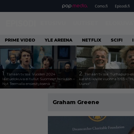
Como.fi
Episodi.fi
ETUSIVU
UUTISET
ELOKUVA
PRIME VIDEO
YLE AREENA
NETFLIX
SCIFI
1.
2.
Tänään tv:ssä: Vuoden 2024
Tänään tv:ssä: Turhapuro-e
laatuelokuva ei tullut Suomeen lainkaan –
karahti kiville vuonna 1993 – ”
Nyt Teemalla ensiesityksenä
Uuno!”
Graham Greene