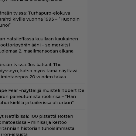
änään tv:ssä: Turhapuro-elokuva
arahti kiville vuonna 1993 – ”Huonoin
uno!”
llan natsileffassa kuullaan kaukainen
oottoripyörän ääni – se merkitsi
uolemaa 2. maailmansodan aikana
änään tv:ssä: Jos katsoit The
dysseyn, katso myös tämä näyttävä
oimintaeepos 20 vuoden takaa
ape Fear -näyttelijä muisteli Robert De
iron paneutumista rooliinsa – ”Hän
hui kielillä ja trailerissa oli urkuri”
yt Netflixissä: 100 pistettä Rotten
omatoesissa – minisarja kertoo
ritannian historian tuhoisimmasta
errori-iskusta