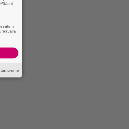
. Pääset
e
n siihen
uraavalla
äytäntömme