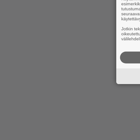
esimerkiks
tutustuma
seuraaval
käytettäv
Jotkin te
oikeutett
välilehdel