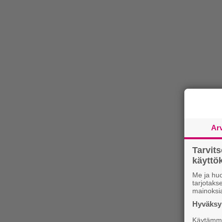
Ar
Tarvit
käytt
Me ja huo
tarjotak
mainoksi
Hyväksym
Käytämme 