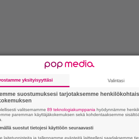
vostamme yksityisyyttäsi
Valintasi
semme suostumuksesi tarjotaksemme henkilökohtai
ökokemuksen
lellisesti valitsemamme
89 teknologiakumppania
hyödynnämme henkilö
semme paremman käyttäjäkokemuksen sekä kohdentaaksemme sisältöä
a.
ällä suostut tietojesi käyttöön seuraavasti
laitetunnisteita ja tallennamme evästeitä laitteellesi saadaksemme tie