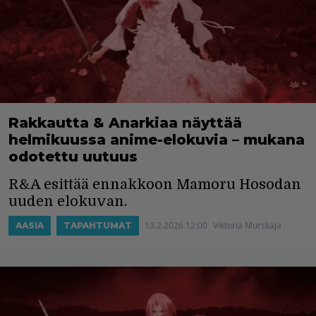
Rakkautta & Anarkiaa näyttää
helmikuussa anime-elokuvia – mukana
odotettu uutuus
R&A esittää ennakkoon Mamoru Hosodan
uuden elokuvan.
13.2.2026 12:00
Viktoria Murskaja
AASIA
TAPAHTUMAT