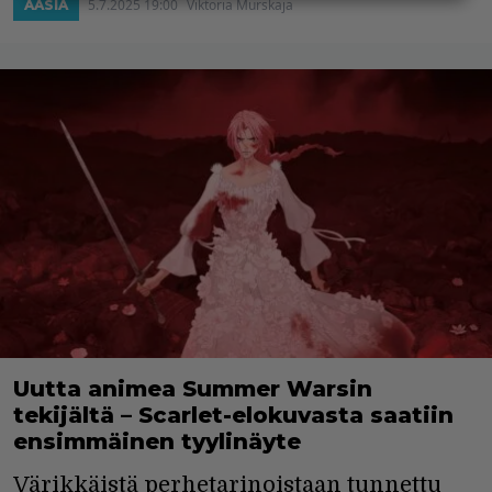
5.7.2025 19:00
Viktoria Murskaja
AASIA
Uutta animea Summer Warsin
tekijältä – Scarlet-elokuvasta saatiin
ensimmäinen tyylinäyte
Värikkäistä perhetarinoistaan tunnettu