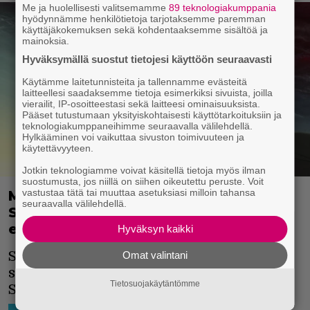
Me ja huolellisesti valitsemamme
89 teknologiakumppania
hyödynnämme henkilötietoja tarjotaksemme paremman
käyttäjäkokemuksen sekä kohdentaaksemme sisältöä ja
mainoksia.
Hyväksymällä suostut tietojesi käyttöön seuraavasti
Käytämme laitetunnisteita ja tallennamme evästeitä
laitteellesi saadaksemme tietoja esimerkiksi sivuista, joilla
vierailit, IP-osoitteestasi sekä laitteesi ominaisuuksista.
Pääset tutustumaan yksityiskohtaisesti käyttötarkoituksiin ja
teknologiakumppaneihimme seuraavalla välilehdellä.
Hylkääminen voi vaikuttaa sivuston toimivuuteen ja
käytettävyyteen.
Jotkin teknologiamme voivat käsitellä tietoja myös ilman
suostumusta, jos niillä on siihen oikeutettu peruste. Voit
vastustaa tätä tai muuttaa asetuksiasi milloin tahansa
Mamoru Hosodan uusi anime-elokuva
seuraavalla välilehdellä.
Scarlet saa ensi-iltansa Suomessa
ensi vuonna
Hyväksyn kaikki
Summer Warsista tunnetun Hosodan
Omat valintani
seuraava elokuva saa ensi-iltansa
Tietosuojakäytäntömme
Suomessa 20. helmikuuta 2026.