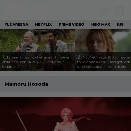
YLE AREENA
NETFLIX
PRIME VIDEO
HBO MAX
K18
1.
2.
Tänään tv:ssä: Koskettava kotimainen
Nyt Netflixissä: 180 miljoona
elokuva vuodelta 2020 – ”Tehty isolla
toimintaseikkailu – Margot Robb
sydämellä”
seksikohtauksen liian pitkälle
Mamoru Hosoda