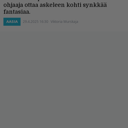
ohjaaja ottaa askeleen kohti synkkää
fantasiaa.
29.4.2025 16:30
Viktoria Murskaja
AASIA