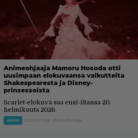
Animeohjaaja Mamoru Hosoda otti
uusimpaan elokuvaansa vaikutteita
Shakespearesta ja Disney-
prinsessoista
Scarlet-elokuva saa ensi-iltansa 20.
helmikuuta 2026.
2.9.2025 10:54
Viktoria Murskaja
AASIA