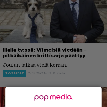
Illalla tv:ssä: Viimeisiä viedään –
pitkäikäinen brittisarja päättyy
Joulun taikaa vielä kerran.
27.12.2022 16:39
R Isoviita
TV-SARJAT