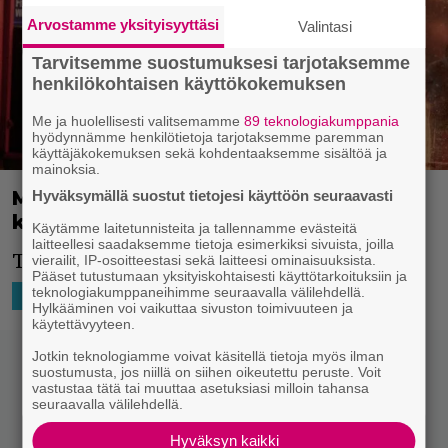
Arvostamme yksityisyyttäsi
Valintasi
Tarvitsemme suostumuksesi tarjotaksemme
henkilökohtaisen käyttökokemuksen
Me ja huolellisesti valitsemamme
89 teknologiakumppania
hyödynnämme henkilötietoja tarjotaksemme paremman
käyttäjäkokemuksen sekä kohdentaaksemme sisältöä ja
mainoksia.
Mummonraiskaajan tapaus saa
Hyväksymällä suostut tietojesi käyttöön seuraavasti
kokeneenkin poliisin hämmennyksiin
Käytämme laitetunnisteita ja tallennamme evästeitä
laitteellesi saadaksemme tietoja esimerkiksi sivuista, joilla
Tuoreet jaksot Yle Areenassa.
vierailit, IP-osoitteestasi sekä laitteesi ominaisuuksista.
Pääset tutustumaan yksityiskohtaisesti käyttötarkoituksiin ja
teknologiakumppaneihimme seuraavalla välilehdellä.
31.1.2022 15:01
R Isoviita
TV-SARJAT
Hylkääminen voi vaikuttaa sivuston toimivuuteen ja
käytettävyyteen.
Jotkin teknologiamme voivat käsitellä tietoja myös ilman
suostumusta, jos niillä on siihen oikeutettu peruste. Voit
vastustaa tätä tai muuttaa asetuksiasi milloin tahansa
seuraavalla välilehdellä.
Hyväksyn kaikki