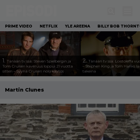
PRIME VIDEO
NETFLIX
YLE AREENA
BILLY BOB THORN
1.
2.
Tänään tv:ssä: Steven Spielbergin ja
Tänään tv:ssä: Loistoleffa vu
Tom Cruisen kaveruus loppui 21 vuotta
– Stephen King ja Tom Hanks l
sitten – Syynä Cruisen nolo käytös
takeina
Martin Clunes