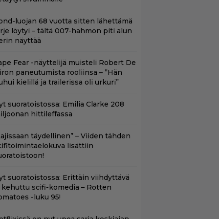
ond-luojan 68 vuotta sitten lähettämä
irje löytyi – tältä 007-hahmon piti alun
erin näyttää
ape Fear -näyttelijä muisteli Robert De
iron paneutumista rooliinsa – ”Hän
hui kielillä ja trailerissa oli urkuri”
yt suoratoistossa: Emilia Clarke 208
iljoonan hittileffassa
Lajissaan täydellinen” – Viiden tähden
cifitoimintaelokuva lisättiin
uoratoistoon!
t suoratoistossa: Erittäin viihdyttävä
a kehuttu scifi-komedia – Rotten
omatoes -luku 95!