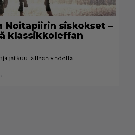
 Noitapiirin siskokset –
 klassikkoleffan
ja jatkuu jälleen yhdellä
n