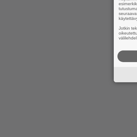
esimerkiks
tutustuma
seuraaval
käytettäv
Jotkin te
oikeutett
välilehdel