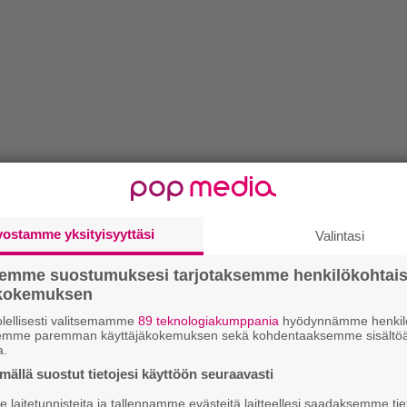
vostamme yksityisyyttäsi
Valintasi
semme suostumuksesi tarjotaksemme henkilökohtai
ökokemuksen
lellisesti valitsemamme
89 teknologiakumppania
hyödynnämme henkilö
semme paremman käyttäjäkokemuksen sekä kohdentaaksemme sisältöä
a.
ällä suostut tietojesi käyttöön seuraavasti
laitetunnisteita ja tallennamme evästeitä laitteellesi saadaksemme tie