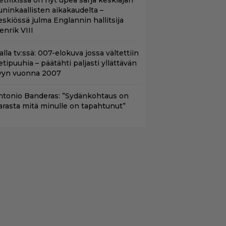
etflixissä on nyt upea sarja keskiajan
uninkaallisten aikakaudelta –
eskiössä julma Englannin hallitsija
enrik VIII
lalla tv:ssä: 007-elokuva jossa vältettiin
etipuuhia – päätähti paljasti yllättävän
yyn vuonna 2007
ntonio Banderas: ”Sydänkohtaus on
arasta mitä minulle on tapahtunut”