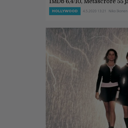
IMDb 6,4/10, Metascrore 55 
4.5.2020 13:21
Niko Ikonen
HOLLYWOOD