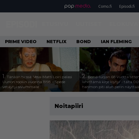
Como.fi
Episodi.fi
ETUSIVU
UUTISET
ELOKUVA
PRIME VIDEO
NETFLIX
BOND
IAN FLEMING
1.
2.
Tänään tv:ssä: Vesa-Matti Loiri palasi
Bond-luojan 68 vuotta sitte
Uunon rooliin vuonna 1998 – Spede
lähettämä kirje löytyi – tältä 00
vetäytyi sivummalle
hahmon piti alun perin näyttää
Noitapiiri