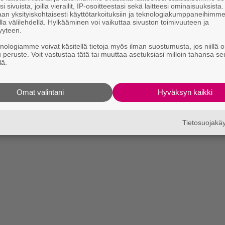
i sivuista, joilla vierailit, IP-osoitteestasi sekä laitteesi ominaisuuksista
an yksityiskohtaisesti käyttötarkoituksiin ja teknologiakumppaneihimm
la välilehdellä. Hylkääminen voi vaikuttaa sivuston toimivuuteen ja
yyteen.
knologiamme voivat käsitellä tietoja myös ilman suostumusta, jos niillä o
u peruste. Voit vastustaa tätä tai muuttaa asetuksiasi milloin tahansa se
lä.
Omat valintani
Hyväksyn kaikki
Tietosuojak