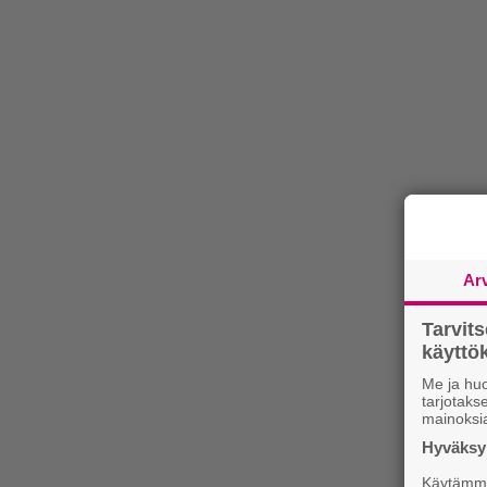
Ar
Tarvit
käytt
Me ja huo
tarjotak
mainoksi
Hyväksym
Käytämme 