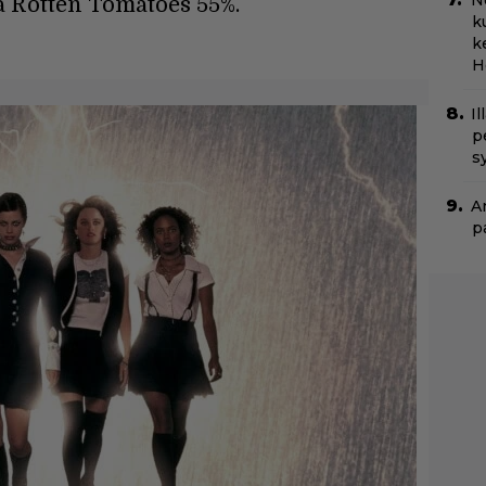
N
ja Rotten Tomatoes 55%.
k
k
H
Il
p
s
A
p