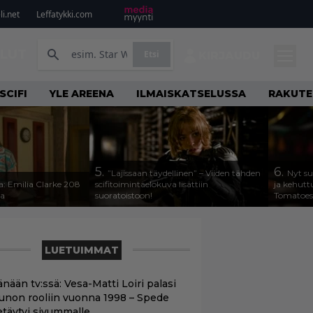
i.net
Leffatykki.com
ILUT
Etsi
KIRJAUDU
SCIFI
YLE AREENA
ILMAISKATSELUSSA
RAKUTE
5.
6.
”Lajissaan täydellinen” – Viiden tähden
Nyt su
a: Emilia Clarke 208
scifitoimintaelokuva lisättiin
ja kehutt
sa
suoratoistoon!
Tomatoes 
LUETUIMMAT
nään tv:ssä: Vesa-Matti Loiri palasi
unon rooliin vuonna 1998 – Spede
etäytyi sivummalle