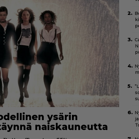
B
k
p
C
N
pu
N
m
”
s
s
Ny
todellinen ysärin
j
täynnä naiskauneutta
T