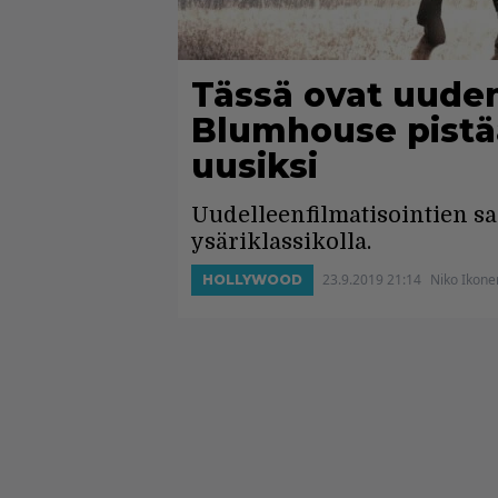
Tässä ovat uuden
Blumhouse pistää
uusiksi
Uudelleenfilmatisointien sar
ysäriklassikolla.
23.9.2019 21:14
Niko Ikone
HOLLYWOOD