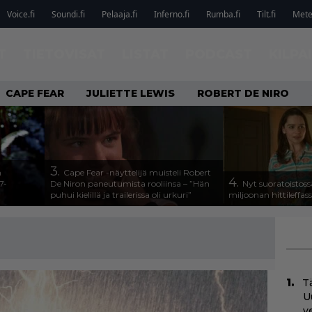
Voice.fi
Soundi.fi
Pelaaja.fi
Inferno.fi
Rumba.fi
Tilt.fi
Metel
T
TIETOVISAT
LISTAT
PODCAST
KILPA
CAPE FEAR
JULIETTE LEWIS
ROBERT DE NIRO
3.
n
Cape Fear -näyttelijä muisteli Robert
4.
7-
De Niron paneutumista rooliinsa – ”Hän
Nyt suoratoistoss
puhui kielillä ja trailerissa oli urkuri”
miljoonan hittileffas
Tä
U
v