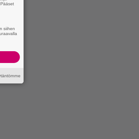
. Pääset
e
n siihen
uraavalla
äytäntömme