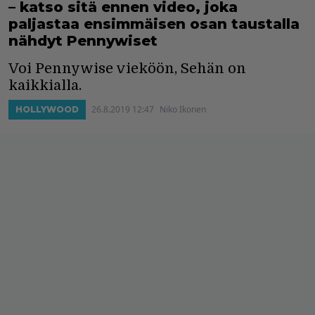
– katso sitä ennen video, joka
paljastaa ensimmäisen osan taustalla
nähdyt Pennywiset
Voi Pennywise vieköön, Sehän on
kaikkialla.
26.8.2019 12:47
Niko Ikonen
HOLLYWOOD