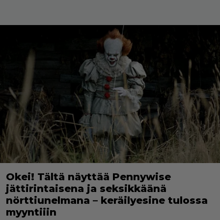
Okei! Tältä näyttää Pennywise
jättirintaisena ja seksikkäänä
nörttiunelmana – keräilyesine tulossa
myyntiiin