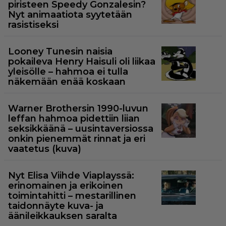
piristeen Speedy Gonzalesin?
Nyt animaatiota syytetään
rasistiseksi
Looney Tunesin naisia
pokaileva Henry Haisuli oli liikaa
yleisölle – hahmoa ei tulla
näkemään enää koskaan
Warner Brothersin 1990-luvun
leffan hahmoa pidettiin liian
seksikkäänä – uusintaversiossa
onkin pienemmät rinnat ja eri
vaatetus (kuva)
Nyt Elisa Viihde Viaplayssä:
erinomainen ja erikoinen
toimintahitti – mestarillinen
taidonnäyte kuva- ja
äänileikkauksen saralta