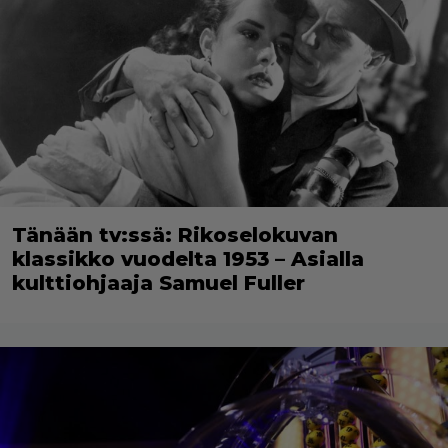
Tänään tv:ssä: Rikoselokuvan
klassikko vuodelta 1953 – Asialla
kulttiohjaaja Samuel Fuller