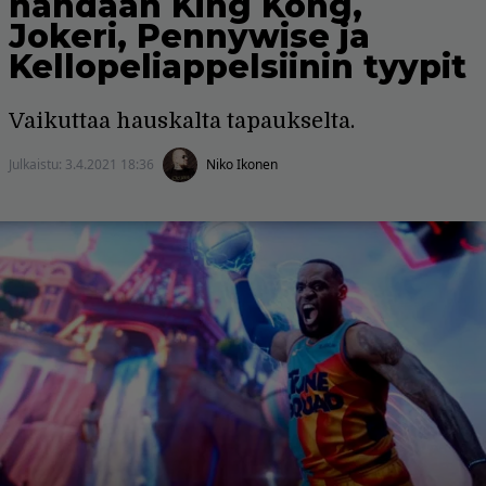
nähdään King Kong,
Jokeri, Pennywise ja
Kellopeliappelsiinin tyypit
Vaikuttaa hauskalta tapaukselta.
Julkaistu:
3.4.2021 18:36
Niko Ikonen