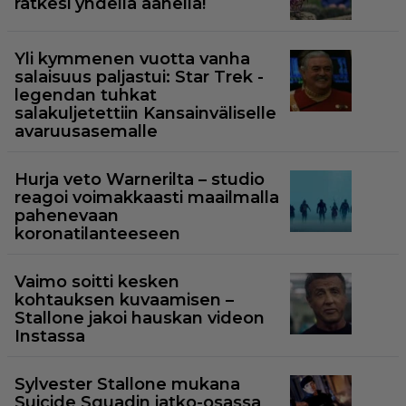
ratkesi yhdellä äänellä!
Yli kymmenen vuotta vanha
salaisuus paljastui: Star Trek -
legendan tuhkat
salakuljetettiin Kansainväliselle
avaruusasemalle
Hurja veto Warnerilta – studio
reagoi voimakkaasti maailmalla
pahenevaan
koronatilanteeseen
Vaimo soitti kesken
kohtauksen kuvaamisen –
Stallone jakoi hauskan videon
Instassa
Sylvester Stallone mukana
Suicide Squadin jatko-osassa