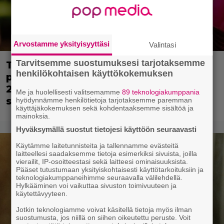
Arvostamme yksityisyyttäsi
Valintasi
Tarvitsemme suostumuksesi tarjotaksemme
Tänään tv:ssä: Tekikö Johnny Depp
henkilökohtaisen käyttökokemuksen
parhaan roolisuorituksensa vuonna
2005 – Elokuva kuin suoraan
Me ja huolellisesti valitsemamme
89 teknologiakumppania
satukirjasta!
hyödynnämme henkilötietoja tarjotaksemme paremman
käyttäjäkokemuksen sekä kohdentaaksemme sisältöä ja
mainoksia.
Hyväksymällä suostut tietojesi käyttöön seuraavasti
Käytämme laitetunnisteita ja tallennamme evästeitä
laitteellesi saadaksemme tietoja esimerkiksi sivuista, joilla
vierailit, IP-osoitteestasi sekä laitteesi ominaisuuksista.
Pääset tutustumaan yksityiskohtaisesti käyttötarkoituksiin ja
teknologiakumppaneihimme seuraavalla välilehdellä.
Hylkääminen voi vaikuttaa sivuston toimivuuteen ja
käytettävyyteen.
Jotkin teknologiamme voivat käsitellä tietoja myös ilman
suostumusta, jos niillä on siihen oikeutettu peruste. Voit