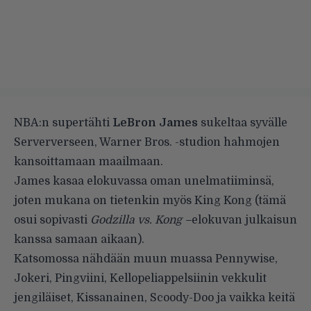
NBA:n supertähti
LeBron James
sukeltaa syvälle
Serververseen, Warner Bros. -studion hahmojen
kansoittamaan maailmaan.
James kasaa elokuvassa oman unelmatiiminsä,
joten mukana on tietenkin myös King Kong (tämä
osui sopivasti
Godzilla vs. Kong –
elokuvan julkaisun
kanssa samaan aikaan).
Katsomossa nähdään muun muassa Pennywise,
Jokeri, Pingviini, Kellopeliappelsiinin vekkulit
jengiläiset, Kissanainen, Scoody-Doo ja vaikka keitä