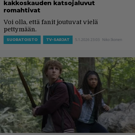
kakkoskauden katsojaluvut
romahtivat
Voi olla, että fanit joutuvat vielä
pettymään.
5.1.2026 23:03
Niko Ikonen
SUORATOISTO
TV-SARJAT