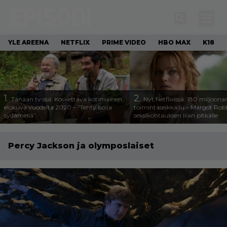
YLE AREENA
NETFLIX
PRIME VIDEO
HBO MAX
K18
1.
2.
Tänään tv:ssä: Koskettava kotimainen
Nyt Netflixissä: 180 miljoona
elokuva vuodelta 2020 – ”Tehty isolla
toimintaseikkailu – Margot Robb
sydämellä”
seksikohtauksen liian pitkälle
Percy Jackson ja olymposlaiset