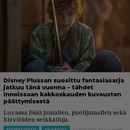
Disney Plussan suosittu fantasiasarja
jatkuu tänä vuonna – tähdet
innoissaan kakkoskauden kuvausten
päättymisestä
Luvassa lisää jumalten, puolijumalten sekä
hirviöiden seikkailuja.
2.2.2025 19:00
Ira Hurskainen
SUORATOISTO
TV-SARJAT