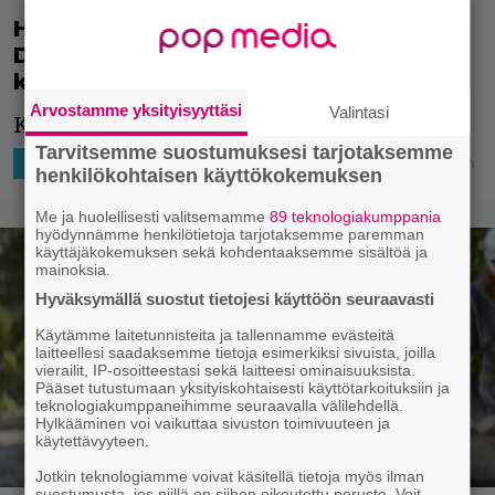
Hirviöiden meri kutsuu puolijumalia –
Disney Plussan fantasiahitin
kakkoskausi sai uuden trailerin
Arvostamme yksityisyyttäsi
Valintasi
Kakkoskausi käynnistyy joulukuussa.
Tarvitsemme suostumuksesi tarjotaksemme
7.11.2025 12:00
Ira Hurskainen
SUORATOISTO
TV-SARJAT
henkilökohtaisen käyttökokemuksen
Me ja huolellisesti valitsemamme
89 teknologiakumppania
hyödynnämme henkilötietoja tarjotaksemme paremman
käyttäjäkokemuksen sekä kohdentaaksemme sisältöä ja
mainoksia.
Hyväksymällä suostut tietojesi käyttöön seuraavasti
Käytämme laitetunnisteita ja tallennamme evästeitä
laitteellesi saadaksemme tietoja esimerkiksi sivuista, joilla
vierailit, IP-osoitteestasi sekä laitteesi ominaisuuksista.
Pääset tutustumaan yksityiskohtaisesti käyttötarkoituksiin ja
teknologiakumppaneihimme seuraavalla välilehdellä.
Hylkääminen voi vaikuttaa sivuston toimivuuteen ja
käytettävyyteen.
Jotkin teknologiamme voivat käsitellä tietoja myös ilman
suostumusta, jos niillä on siihen oikeutettu peruste. Voit