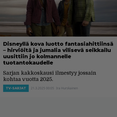
Disneyllä kova luotto fantasiahittiinsä
– hirviöitä ja jumalia vilisevä seikkailu
uusittiin jo kolmannelle
tuotantokaudelle
Sarjan kakkoskausi ilmestyy jossain
kohtaa vuotta 2025.
21.3.2025 00:05
Ira Hurskainen
TV-SARJAT