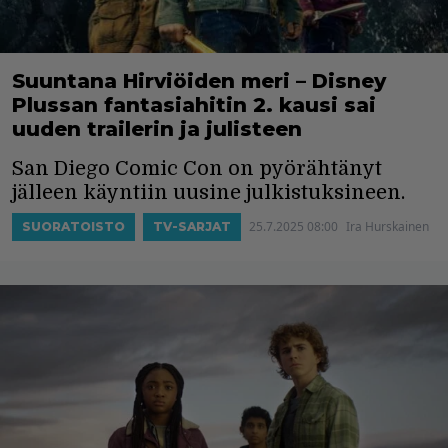
Suuntana Hirviöiden meri – Disney
Plussan fantasiahitin 2. kausi sai
uuden trailerin ja julisteen
San Diego Comic Con on pyörähtänyt
jälleen käyntiin uusine julkistuksineen.
25.7.2025 08:00
Ira Hurskainen
SUORATOISTO
TV-SARJAT