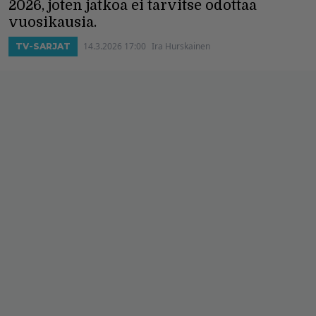
2026, joten jatkoa ei tarvitse odottaa
vuosikausia.
14.3.2026 17:00
Ira Hurskainen
TV-SARJAT