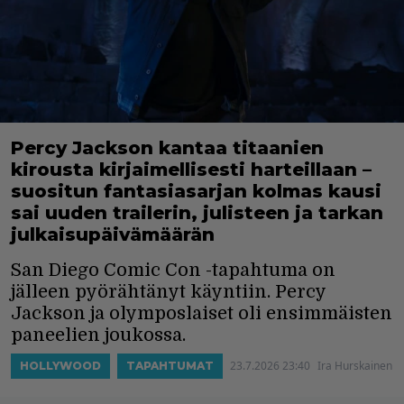
Percy Jackson kantaa titaanien
kirousta kirjaimellisesti harteillaan –
suositun fantasiasarjan kolmas kausi
sai uuden trailerin, julisteen ja tarkan
julkaisupäivämäärän
San Diego Comic Con -tapahtuma on
jälleen pyörähtänyt käyntiin. Percy
Jackson ja olymposlaiset oli ensimmäisten
paneelien joukossa.
23.7.2026 23:40
Ira Hurskainen
HOLLYWOOD
TAPAHTUMAT