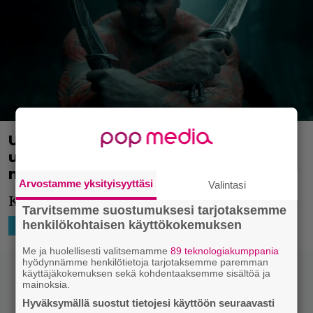
Universumin vaarallisimmat rikolliset
uhkaavat maailmaa – Marvel-karpaasi
nähdään scifi-fantasialeffan tähtenä
Arvostamme yksityisyyttäsi
Valintasi
Kuvaukset alkavat keväällä 2021.
Tarvitsemme suostumuksesi tarjotaksemme
henkilökohtaisen käyttökokemuksen
1.11.2020 01:00
Lauri Vuotila
HOLLYWOOD
Me ja huolellisesti valitsemamme
89 teknologiakumppania
hyödynnämme henkilötietoja tarjotaksemme paremman
käyttäjäkokemuksen sekä kohdentaaksemme sisältöä ja
mainoksia.
Hyväksymällä suostut tietojesi käyttöön seuraavasti