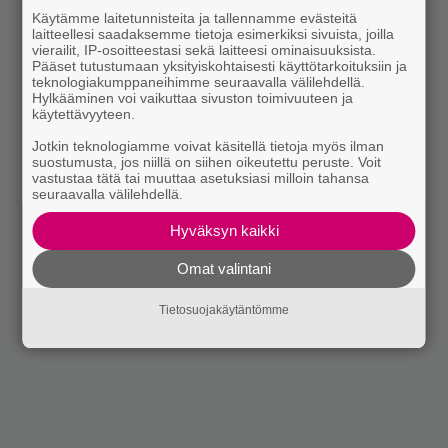
Käytämme laitetunnisteita ja tallennamme evästeitä
laitteellesi saadaksemme tietoja esimerkiksi sivuista, joilla
vierailit, IP-osoitteestasi sekä laitteesi ominaisuuksista.
Pääset tutustumaan yksityiskohtaisesti käyttötarkoituksiin ja
teknologiakumppaneihimme seuraavalla välilehdellä.
Hylkääminen voi vaikuttaa sivuston toimivuuteen ja
käytettävyyteen.
Jotkin teknologiamme voivat käsitellä tietoja myös ilman
suostumusta, jos niillä on siihen oikeutettu peruste. Voit
vastustaa tätä tai muuttaa asetuksiasi milloin tahansa
seuraavalla välilehdellä.
Hyväksyn kaikki
Omat valintani
Tietosuojakäytäntömme