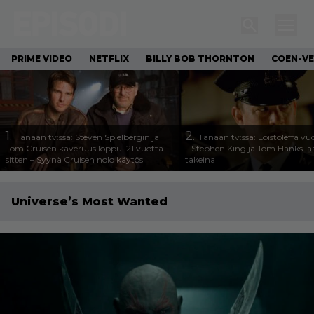
PRIME VIDEO
NETFLIX
BILLY BOB THORNTON
COEN-VE
1.
2.
Tänään tv:ssä: Steven Spielbergin ja
Tänään tv:ssä: Loistoleffa vu
Tom Cruisen kaveruus loppui 21 vuotta
– Stephen King ja Tom Hanks l
sitten – Syynä Cruisen nolo käytös
takeina
Universe’s Most Wanted