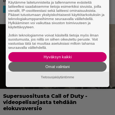
tekemistä.
Käytämme laitetunnisteita ja tallennamme evästeitä
laitteellesi saadaksemme tietoja esimerkiksi sivuista, joilla
8.9.2025 08:00
Ira Hurskainen
TV-SARJAT
vierailit, IP-osoitteestasi sekä laitteesi ominaisuuksista.
Pääset tutustumaan yksityiskohtaisesti käyttötarkoituksiin ja
teknologiakumppaneihimme seuraavalla välilehdellä.
Hylkääminen voi vaikuttaa sivuston toimivuuteen ja
käytettävyyteen.
Jotkin teknologiamme voivat käsitellä tietoja myös ilman
suostumusta, jos niillä on siihen oikeutettu peruste. Voit
vastustaa tätä tai muuttaa asetuksiasi milloin tahansa
seuraavalla välilehdellä.
Hyväksyn kaikki
Omat valintani
Tietosuojakäytäntömme
Supersuositusta Call of Duty -
videopelisarjasta tehdään
elokuvaversio