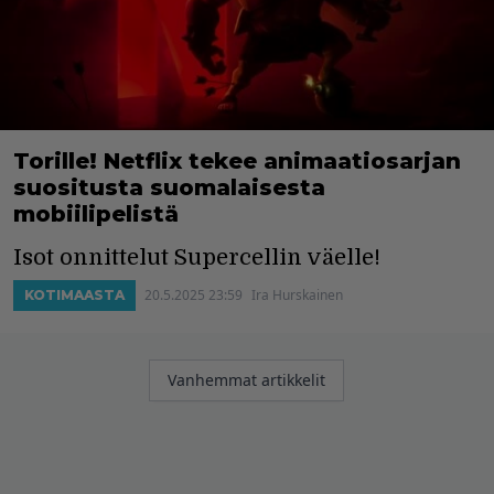
Torille! Netflix tekee animaatiosarjan
suositusta suomalaisesta
mobiilipelistä
Isot onnittelut Supercellin väelle!
20.5.2025 23:59
Ira Hurskainen
KOTIMAASTA
Artikkelien
Vanhemmat artikkelit
selaus