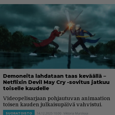
Demoneita lahdataan taas keväällä –
Netflixin Devil May Cry -sovitus jatkuu
toiselle kaudelle
Videopelisarjaan pohjautuvan animaation
toisen kauden julkaisupäivä vahvistui.
14.12.2025 10:00
Viktoria Murskaja
SUORATOISTO