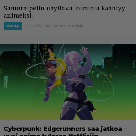
Samuraipelin näyttävä toiminta kääntyy
animeksi.
20.8.2025 11:00
Viktoria Murskaja
AASIA
Cyberpunk: Edgerunners saa jatkoa –
uusi anime tulossa Netflixiin