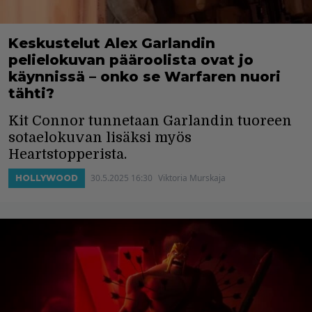
Keskustelut Alex Garlandin
pelielokuvan pääroolista ovat jo
käynnissä – onko se Warfaren nuori
tähti?
Kit Connor tunnetaan Garlandin tuoreen
sotaelokuvan lisäksi myös
Heartstopperista.
30.5.2025 16:30
Viktoria Murskaja
HOLLYWOOD