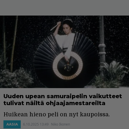
Uuden upean samuraipelin vaikutteet
tulivat näiltä ohjaajamestareilta
Huikean hieno peli on nyt kaupoissa.
6.10.2025 13:49
Niko Ikonen
AASIA