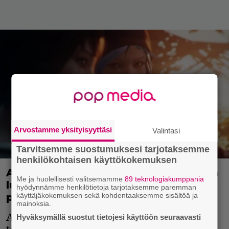
Arvostamme yksityisyyttäsi
Valintasi
Tarvitsemme suostumuksesi tarjotaksemme
henkilökohtaisen käyttökokemuksen
Amazon tekee palkitusta ja tunteisiin
Me ja huolellisesti valitsemamme
89 teknologiakumppania
lujaa iskevistä Life Is Strange -
hyödynnämme henkilötietoja tarjotaksemme paremman
pelieistä sarjan
käyttäjäkokemuksen sekä kohdentaaksemme sisältöä ja
mainoksia.
Amazon jatkaa videopeliadaptaatioiden
Hyväksymällä suostut tietojesi käyttöön seuraavasti