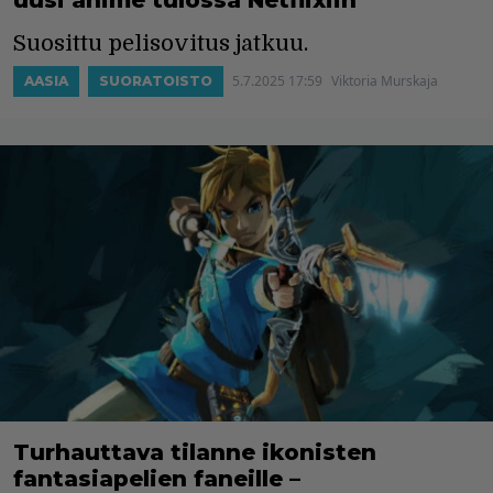
Suosittu pelisovitus jatkuu.
5.7.2025 17:59
Viktoria Murskaja
AASIA
SUORATOISTO
Turhauttava tilanne ikonisten
fantasiapelien faneille –