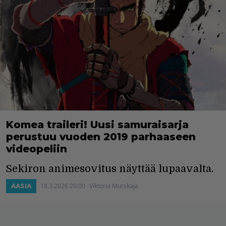
Komea traileri! Uusi samuraisarja
perustuu vuoden 2019 parhaaseen
videopeliin
Sekiron animesovitus näyttää lupaavalta.
18.3.2026 20:00
Viktoria Murskaja
AASIA