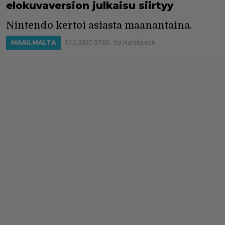
elokuvaversion julkaisu siirtyy
Nintendo kertoi asiasta maanantaina.
10.6.2025 07:00
Ira Hurskainen
MAAILMALTA