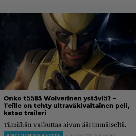
Onko täällä Wolverinen ystäviä? –
Teille on tehty ultraväkivaltainen peli,
katso traileri
Tämähän vaikuttaa aivan äärimmäiseltä.
25.9.2025 12:31
Niko Ikonen
AJATTELEMISEN AIHETTA