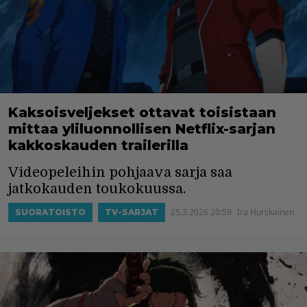
Kaksoisveljekset ottavat toisistaan
mittaa yliluonnollisen Netflix-sarjan
kakkoskauden trailerilla
Videopeleihin pohjaava sarja saa
jatkokauden toukokuussa.
25.3.2026 20:59
Ira Hurskainen
SUORATOISTO
TV-SARJAT