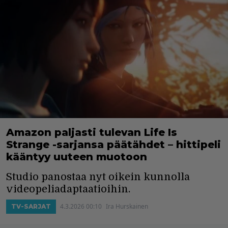
Amazon paljasti tulevan Life Is
Strange -sarjansa päätähdet – hittipeli
kääntyy uuteen muotoon
Studio panostaa nyt oikein kunnolla
videopeliadaptaatioihin.
4.3.2026 00:10
Ira Hurskainen
TV-SARJAT