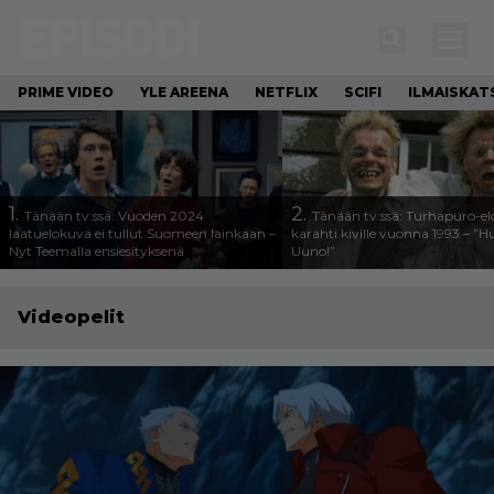
PRIME VIDEO
YLE AREENA
NETFLIX
SCIFI
ILMAISKAT
1.
2.
Tänään tv:ssä: Vuoden 2024
Tänään tv:ssä: Turhapuro-e
laatuelokuva ei tullut Suomeen lainkaan –
karahti kiville vuonna 1993 – ”
Nyt Teemalla ensiesityksenä
Uuno!”
Videopelit