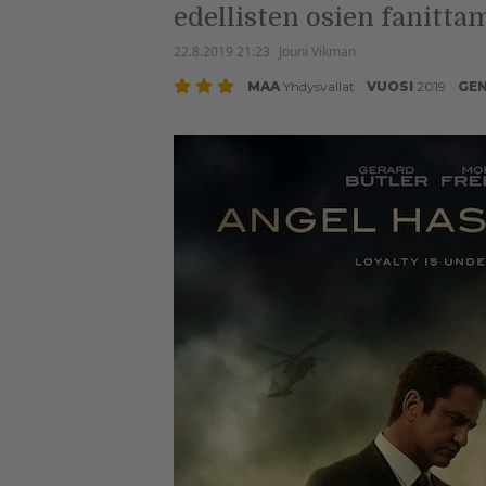
edellisten osien fanitta
22.8.2019 21:23
Jouni Vikman
MAA
Yhdysvallat
VUOSI
2019
GE