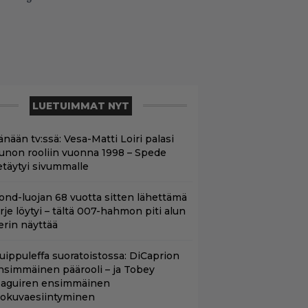
LUETUIMMAT NYT
änään tv:ssä: Vesa-Matti Loiri palasi
unon rooliin vuonna 1998 – Spede
etäytyi sivummalle
ond-luojan 68 vuotta sitten lähettämä
irje löytyi – tältä 007-hahmon piti alun
erin näyttää
uippuleffa suoratoistossa: DiCaprion
nsimmäinen päärooli – ja Tobey
aguiren ensimmäinen
lokuvaesiintyminen