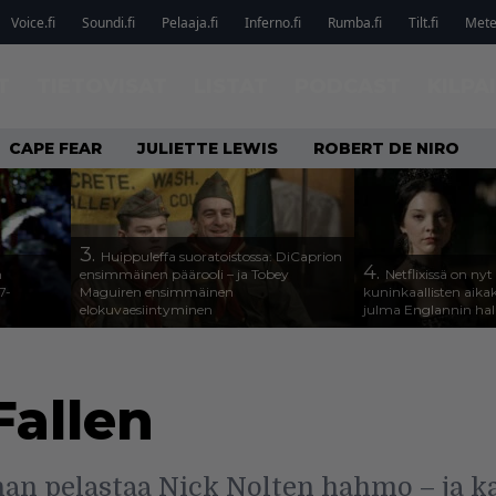
Voice.fi
Soundi.fi
Pelaaja.fi
Inferno.fi
Rumba.fi
Tilt.fi
Metel
T
TIETOVISAT
LISTAT
PODCAST
KILPA
CAPE FEAR
JULIETTE LEWIS
ROBERT DE NIRO
3.
Huippuleffa suoratoistossa: DiCaprion
4.
n
ensimmäinen päärooli – ja Tobey
Netflixissä on nyt
7-
Maguiren ensimmäinen
kuninkaallisten aika
elokuvaesiintyminen
julma Englannin halli
Fallen
an pelastaa Nick Nolten hahmo – ja k