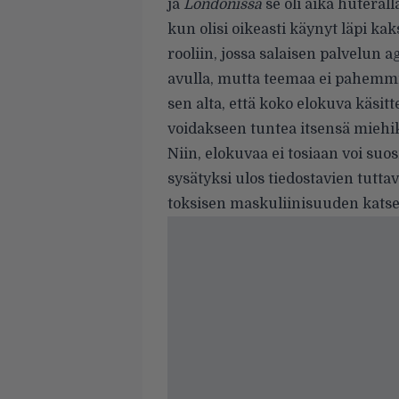
ja
Londonissa
se oli aika huterall
kun olisi oikeasti käynyt läpi kaks
rooliin, jossa salaisen palvelun 
avulla, mutta teemaa ei pahemm
sen alta, että koko elokuva käsitt
voidakseen tuntea itsensä miehik
Niin, elokuvaa ei tosiaan voi suo
sysätyksi ulos tiedostavien tutta
toksisen maskuliinisuuden katse