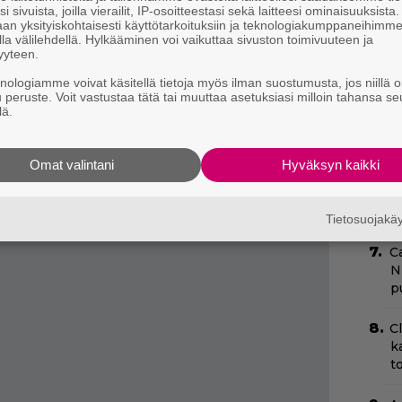
i tuotantoyhtiön leffoja – joten sankariagentti
i sivuista, joilla vierailit, IP-osoitteestasi sekä laitteesi ominaisuuksista
N
an yksityiskohtaisesti käyttötarkoituksiin ja teknologiakumppaneihimm
ksi, kun presidentin kimppuun taas hyökätään.
la välilehdellä. Hylkääminen voi vaikuttaa sivuston toimivuuteen ja
k
lisiä osia mainita, sillä ilman niiden
yyteen.
k
H
käytännössä kuluneimmistä toimintakliseistä
knologiamme voivat käsitellä tietoja myös ilman suostumusta, jos niillä o
u peruste. Voit vastustaa tätä tai muuttaa asetuksiasi milloin tahansa se
erittäin väkivaltaista ja nihilististä sellaista.
lä.
N
ttävä, että kyseessä on sarjan heikoin osa.
m
Omat valintani
Hyväksyn kaikki
”
s
s
Tietosuojak
C
N
pu
C
k
t