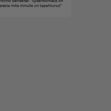
ntonio Banderas: ”Sydänkohtaus on
arasta mitä minulle on tapahtunut”