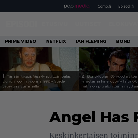
Como.fi
Episodi.fi
ETUSIVU
UUTISET
ELOKUVA
PRIME VIDEO
NETFLIX
IAN FLEMING
BOND
1.
2.
Tänään tv:ssä: Vesa-Matti Loiri palasi
Bond-luojan 68 vuotta sitte
Uunon rooliin vuonna 1998 – Spede
lähettämä kirje löytyi – tältä 00
vetäytyi sivummalle
hahmon piti alun perin näyttää
Angel Has 
Keskinkertaisen toiminn