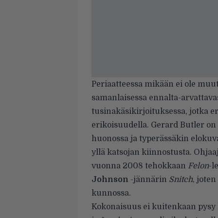
Periaatteessa mikään ei ole muut
samanlaisessa ennalta-arvattavas
tusinakäsikirjoituksessa, jotka 
erikoisuudella. Gerard Butler on 
huonossa ja typerässäkin elokuva
yllä katsojan kiinnostusta. Ohja
vuonna 2008 tehokkaan
Felon
-l
Johnson
-jännärin
Snitch
, joten
kunnossa.
Kokonaisuus ei kuitenkaan pysy 