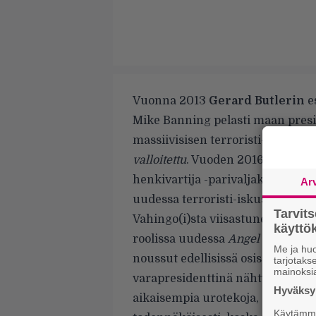
Vuonna 2013
Gerard Butlerin
e
Mike Banning pelasti maan presi
massiivisisen terroristi-iskun m
valloitettu
. Vuoden 2016
London H
henkivartija -parivaljakko matku
Ar
uudessa terroristi-iskussa.
Tarvit
Vahingo(i)sta viisastuneena pres
käytt
roolissa uudessa
Angel Has Falle
Me ja huo
noussut edellisissä osissa edus
tarjotak
mainoksi
varapresidenttinä nähty
Morga
Hyväksym
aikaisempia urotekoja, eikä niit
Käytämme 