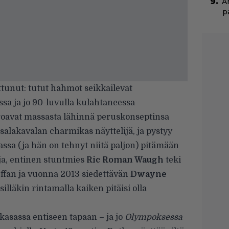
A
p
tunut: tutut hahmot seikkailevat
sa ja jo 90-luvulla kulahtaneessa
eroavat massasta lähinnä peruskonseptinsa
salakavalan charmikas näyttelijä, ja pystyy
ssa (ja hän on tehnyt niitä paljon) pitämään
aja, entinen stuntmies
Ric Roman Waugh
teki
effan ja vuonna 2013 siedettävän
Dwayne
 silläkin rintamalla kaiken pitäisi olla
kasassa entiseen tapaan – ja jo
Olympoksessa