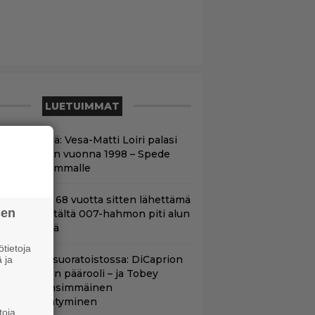
LUETUIMMAT
nään tv:ssä: Vesa-Matti Loiri palasi
unon rooliin vuonna 1998 – Spede
etäytyi sivummalle
ond-luojan 68 vuotta sitten lähettämä
sen
irje löytyi – tältä 007-hahmon piti alun
erin näyttää
tietoja
uippuleffa suoratoistossa: DiCaprion
 ja
nsimmäinen päärooli – ja Tobey
aguiren ensimmäinen
lokuvaesiintyminen
toja