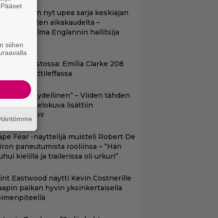
. Pääset
etflixissä on nyt upea sarja keskiajan
e
uninkaallisten aikakaudelta –
eskiössä julma Englannin hallitsija
enrik VIII
n siihen
uraavalla
yt suoratoistossa: Emilia Clarke 208
iljoonan hittileffassa
Lajissaan täydellinen” – Viiden tähden
cifitoimintaelokuva lisättiin
uoratoistoon!
äytäntömme
ape Fear -näyttelijä muisteli Robert De
iron paneutumista rooliinsa – ”Hän
hui kielillä ja trailerissa oli urkuri”
lint Eastwood näytti Kevin Costnerille
aapin paikan hyvin yksinkertaisella
oimenpiteellä