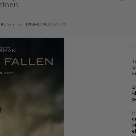
minen.
NRE
Toiminta
ENSI-ILTA
23.08.2019
T
U
v
B
k
p
H
e
M
e