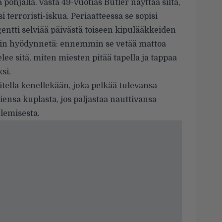
a pohjalla. Vasta 49-vuotias Butler näyttää siltä,
i terroristi-iskua. Periaatteessa se sopisi
agentti selviää päivästä toiseen kipulääkkeiden
in hyödynnetä: ennemmin se vetää mattoa
elee sitä, miten miesten pitää tapella ja tappaa
si.
sitella kenellekään, joka pelkää tulevansa
viensa kuplasta, jos paljastaa nauttivansa
lemisesta.