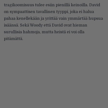
tragikoomisuus tulee esiin pienillä keinoilla. David
on sympaattisen tavallinen tyyppi, joka ei halua
pahaa kenellekään ja yrittää vain ymmärtää hupsua
isäänsä. Sekä Woody että David ovat hieman
surullisia hahmoja, mutta heistä ei voi olla
pitämättä.