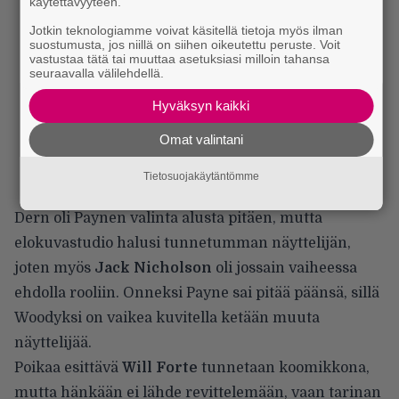
käytettävyyteen.
Jotkin teknologiamme voivat käsitellä tietoja myös ilman
suostumusta, jos niillä on siihen oikeutettu peruste. Voit
vastustaa tätä tai muuttaa asetuksiasi milloin tahansa
seuraavalla välilehdellä.
Hyväksyn kaikki
Omat valintani
Tietosuojakäytäntömme
Dern oli Paynen valinta alusta pitäen, mutta
elokuvastudio halusi tunnetumman näyttelijän,
joten myös
Jack Nicholson
oli jossain vaiheessa
ehdolla rooliin. Onneksi Payne sai pitää päänsä, sillä
Woodyksi on vaikea kuvitella ketään muuta
näyttelijää.
Poikaa esittävä
Will Forte
tunnetaan koomikkona,
mutta hänkään ei lähde revittelemään, vaan tarinan