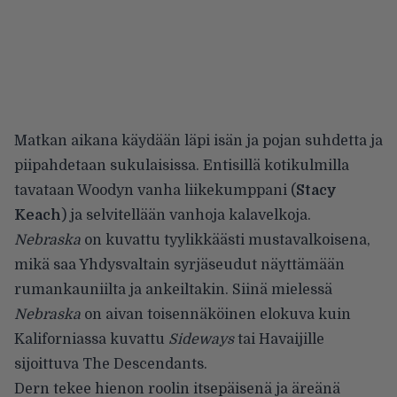
Matkan aikana käydään läpi isän ja pojan suhdetta ja
piipahdetaan sukulaisissa. Entisillä kotikulmilla
tavataan Woodyn vanha liikekumppani (
Stacy
Keach
) ja selvitellään vanhoja kalavelkoja.
Nebraska
on kuvattu tyylikkäästi mustavalkoisena,
mikä saa Yhdysvaltain syrjäseudut näyttämään
rumankauniilta ja ankeiltakin. Siinä mielessä
Nebraska
on aivan toisennäköinen elokuva kuin
Kaliforniassa kuvattu
Sideways
tai Havaijille
sijoittuva The Descendants.
Dern tekee hienon roolin itsepäisenä ja äreänä