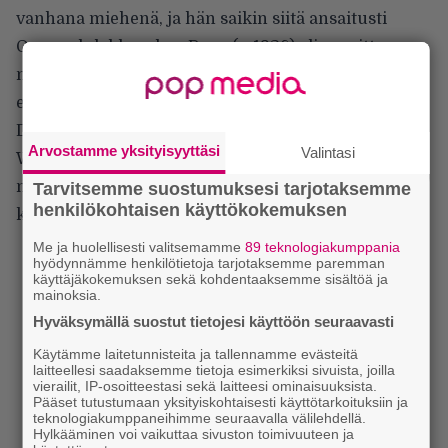
vanhana miehenä, ja hän saikin siitä ansaitusti
Oscar-ehdokkuuden. Dern (s. 1936) oli suosittu
näyttelijä 1960- ja 1970-luvuilla, ja hän on usein
esittänyt konnaa tai muuten ristiriitaista persoonaa.
Dernissä on tulisieluista karismaa, joka välittyy
Arvostamme yksityisyyttäsi
Valintasi
Woodynkin roolista. Hän esittää Woodya koko ajan
naama peruslukemilla, mutta samalla hauskasti ja
Tarvitsemme suostumuksesi tarjotaksemme
henkilökohtaisen käyttökokemuksen
koskettavasti.
Me ja huolellisesti valitsemamme
89 teknologiakumppania
hyödynnämme henkilötietoja tarjotaksemme paremman
käyttäjäkokemuksen sekä kohdentaaksemme sisältöä ja
mainoksia.
Hyväksymällä suostut tietojesi käyttöön seuraavasti
Käytämme laitetunnisteita ja tallennamme evästeitä
laitteellesi saadaksemme tietoja esimerkiksi sivuista, joilla
vierailit, IP-osoitteestasi sekä laitteesi ominaisuuksista.
Pääset tutustumaan yksityiskohtaisesti käyttötarkoituksiin ja
teknologiakumppaneihimme seuraavalla välilehdellä.
Hylkääminen voi vaikuttaa sivuston toimivuuteen ja