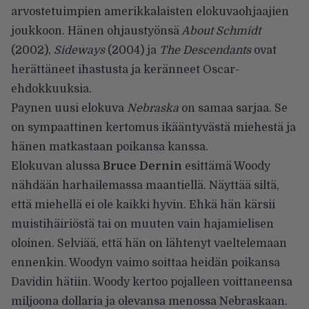
arvostetuimpien amerikkalaisten elokuvaohjaajien
joukkoon. Hänen ohjaustyönsä
About Schmidt
(2002),
Sideways
(2004) ja
The Descendants
ovat
herättäneet ihastusta ja keränneet Oscar-
ehdokkuuksia.
Paynen uusi elokuva
Nebraska
on samaa sarjaa. Se
on sympaattinen kertomus ikääntyvästä miehestä ja
hänen matkastaan poikansa kanssa.
Elokuvan alussa
Bruce Dernin
esittämä Woody
nähdään harhailemassa maantiellä. Näyttää siltä,
että miehellä ei ole kaikki hyvin. Ehkä hän kärsii
muistihäiriöstä tai on muuten vain hajamielisen
oloinen. Selviää, että hän on lähtenyt vaeltelemaan
ennenkin. Woodyn vaimo soittaa heidän poikansa
Davidin hätiin. Woody kertoo pojalleen voittaneensa
miljoona dollaria ja olevansa menossa Nebraskaan.