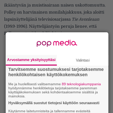
ikääntyvän ja muistisairaan naisen uskottomuutta.
Polley on harvinainen monilahjakkuus, joka aloitti
lapsinäyttelijänä televisiosarjassa
Tie Avonleaan
(1989-1996). Näyttelijäntyön peruja lienee, että
Polley on etevä henkilöohjaaja.
Arvostamme yksityisyyttäsi
Valintasi
Tarvitsemme suostumuksesi tarjotaksemme
henkilökohtaisen käyttökokemuksen
Me ja huolellisesti valitsemamme
89 teknologiakumppania
hyödynnämme henkilötietoja tarjotaksemme paremman
käyttäjäkokemuksen sekä kohdentaaksemme sisältöä ja
mainoksia.
Hyväksymällä suostut tietojesi käyttöön seuraavasti
Käytämme laitetunnisteita ja tallennamme evästeitä