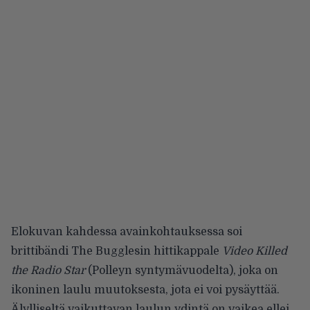
Elokuvan kahdessa avainkohtauksessa soi
brittibändi The Bugglesin hittikappale
Video Killed
the Radio Star
(Polleyn syntymävuodelta), joka on
ikoninen laulu muutoksesta, jota ei voi pysäyttää.
Älylliseltä vaikuttavan laulun ydintä on vaikea ellei