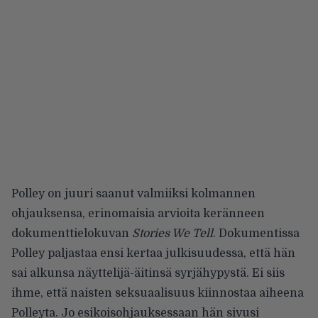
Polley on juuri saanut valmiiksi kolmannen
ohjauksensa, erinomaisia arvioita keränneen
dokumenttielokuvan
Stories We Tell
. Dokumentissa
Polley paljastaa ensi kertaa julkisuudessa, että hän
sai alkunsa näyttelijä-äitinsä syrjähypystä. Ei siis
ihme, että naisten seksuaalisuus kiinnostaa aiheena
Polleyta. Jo esikoisohjauksessaan hän sivusi