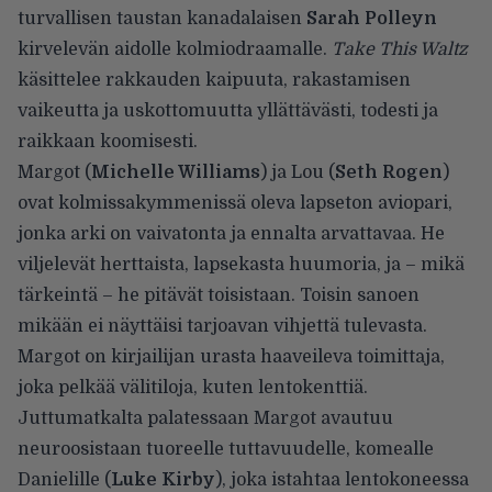
turvallisen taustan kanadalaisen
Sarah Polleyn
kirvelevän aidolle kolmiodraamalle.
Take This Waltz
käsittelee rakkauden kaipuuta, rakastamisen
vaikeutta ja uskottomuutta yllättävästi, todesti ja
raikkaan koomisesti.
Margot (
Michelle Williams
) ja Lou (
Seth Rogen
)
ovat kolmissakymmenissä oleva lapseton aviopari,
jonka arki on vaivatonta ja ennalta arvattavaa. He
viljelevät herttaista, lapsekasta huumoria, ja – mikä
tärkeintä – he pitävät toisistaan. Toisin sanoen
mikään ei näyttäisi tarjoavan vihjettä tulevasta.
Margot on kirjailijan urasta haaveileva toimittaja,
joka pelkää välitiloja, kuten lentokenttiä.
Juttumatkalta palatessaan Margot avautuu
neuroosistaan tuoreelle tuttavuudelle, komealle
Danielille (
Luke Kirby
), joka istahtaa lentokoneessa