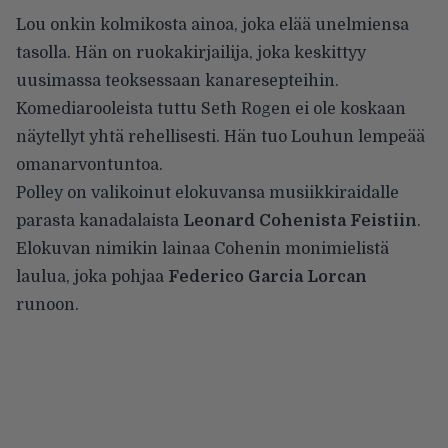
Lou onkin kolmikosta ainoa, joka elää unelmiensa
tasolla. Hän on ruokakirjailija, joka keskittyy
uusimassa teoksessaan kanaresepteihin.
Komediarooleista tuttu Seth Rogen ei ole koskaan
näytellyt yhtä rehellisesti. Hän tuo Louhun lempeää
omanarvontuntoa.
Polley on valikoinut elokuvansa musiikkiraidalle
parasta kanadalaista
Leonard Cohenista
Feistiin
.
Elokuvan nimikin lainaa Cohenin monimielistä
laulua, joka pohjaa
Federico Garcia Lorcan
runoon.