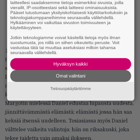
laitteellesi saadaksemme tietoja esimerkiksi sivuista, joilla
vierailit, IP-osoitteestasi sekä laitteesi ominaisuuksista.
Pääset tutustumaan yksityiskohtaisesti käyttötarkoituksiin ja
teknologiakumppaneihimme seuraavalla välilehdellä.
Hylkääminen voi vaikuttaa sivuston toimivuuteen ja
käytettävyyteen.
Jotkin teknologiamme voivat käsitellä tietoja myös ilman
suostumusta, jos niillä on siihen oikeutettu peruste. Voit
vastustaa tätä tai muuttaa asetuksiasi milloin tahansa
Take This Waltzissa
Michelle Williams tekee
seuraavalla välilehdellä.
turhautuneesta Margotista erinomaisen
Hyväksyn kaikki
samastuttavan hahmon. Margot on alituinen etsijä,
Omat valintani
liikuttavasti sulkeutunut ja hieman avuton nuori
nainen, joka mieluiten antaisi muiden tehdä itseään
Tietosuojakäytäntömme
koskevat suuret päätökset.
Margotin mielessä Daniel edustaa lupausta uudesta,
jännittävämmästä elämästä; elämästä jossa hän saa
keksiä itsensä uudelleen. Tosiasiassa myös Daniel
välttelee vaikeita valintoja: hän on riksakuski, joka
tekee taidetta vain omaksi ilokseen.