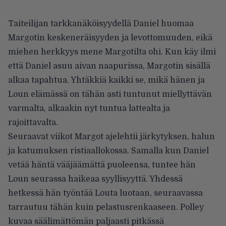
Taiteilijan tarkkanäköisyydellä Daniel huomaa
Margotin keskeneräisyyden ja levottomuuden, eikä
miehen herkkyys mene Margotilta ohi. Kun käy ilmi
että Daniel asuu aivan naapurissa, Margotin sisällä
alkaa tapahtua. Yhtäkkiä kaikki se, mikä hänen ja
Loun elämässä on tähän asti tuntunut miellyttävän
varmalta, alkaakin nyt tuntua lattealta ja
rajoittavalta.
Seuraavat viikot Margot ajelehtii järkytyksen, halun
ja katumuksen ristiaallokossa. Samalla kun Daniel
vetää häntä vääjäämättä puoleensa, tuntee hän
Loun seurassa haikeaa syyllisyyttä. Yhdessä
hetkessä hän työntää Louta luotaan, seuraavassa
tarrautuu tähän kuin pelastusrenkaaseen. Polley
kuvaa säälimättömän paljaasti pitkässä