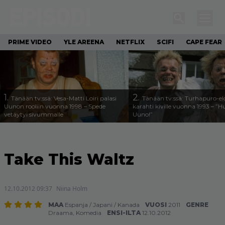
PRIME VIDEO
YLE AREENA
NETFLIX
SCIFI
CAPE FEAR
1.
2.
Tänään tv:ssä: Vesa-Matti Loiri palasi
Tänään tv:ssä: Turhapuro-e
Uunon rooliin vuonna 1998 – Spede
karahti kiville vuonna 1993 – ”
vetäytyi sivummalle
Uuno!”
Take This Waltz
12.10.2012 09:37
Niina Holm
MAA
Espanja
/
Japani
/
Kanada
VUOSI
2011
GENRE
Draama
,
Komedia
ENSI-ILTA
12.10.2012