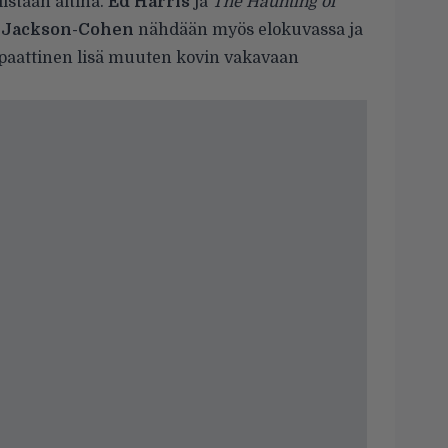
istaan äitinä.
Ed Harris
ja
The Haunting of
 Jackson-Cohen
nähdään myös elokuvassa ja
ympaattinen lisä muuten kovin vakavaan