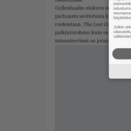
takaumissa.
esimerkiks
Gyllenhaalin elokuva on ehdolla
tutustuma
seuraaval
parhaasta sovitetusta käsikirjoi
käytettäv
rooleistaan.
The Lost Daughter
ei
Jotkin te
oikeutett
palkintorohmu kuin esimerkiks
välilehdel
intensiteetissä on jotain vangitse