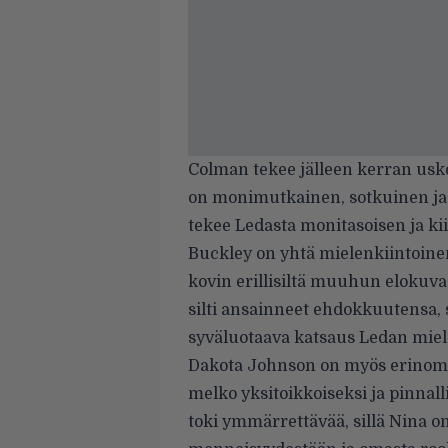
Colman tekee jälleen kerran usk
on monimutkainen, sotkuinen ja
tekee Ledasta monitasoisen ja ki
Buckley on yhtä mielenkiintoinen
kovin erillisiltä muuhun elokuva
silti ansainneet ehdokkuutensa, 
syväluotaava katsaus Ledan miel
Dakota Johnson on myös erinomain
melko yksitoikkoiseksi ja pinnall
toki ymmärrettävää, sillä Nina on