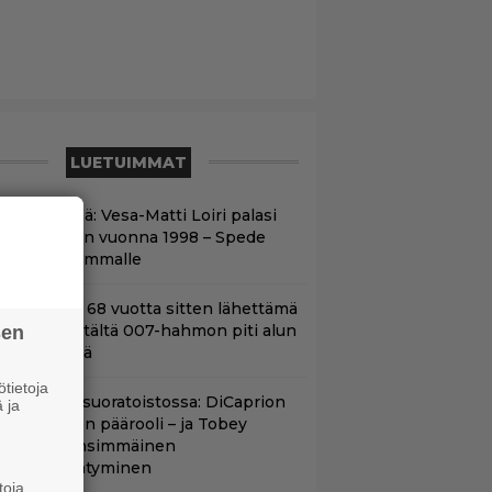
LUETUIMMAT
nään tv:ssä: Vesa-Matti Loiri palasi
unon rooliin vuonna 1998 – Spede
etäytyi sivummalle
ond-luojan 68 vuotta sitten lähettämä
irje löytyi – tältä 007-hahmon piti alun
sen
erin näyttää
tietoja
uippuleffa suoratoistossa: DiCaprion
 ja
nsimmäinen päärooli – ja Tobey
aguiren ensimmäinen
lokuvaesiintyminen
toja