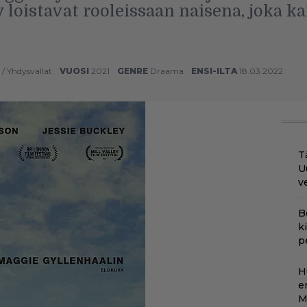
 loistavat rooleissaan naisena, joka k
/
Yhdysvallat
VUOSI
2021
GENRE
Draama
ENSI-ILTA
18.03.2022
T
U
v
B
k
p
H
e
M