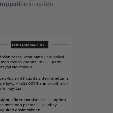
amppailee äitiyden
LUETUIMMAT NYT
änään tv:ssä: Vesa-Matti Loiri palasi
unon rooliin vuonna 1998 – Spede
etäytyi sivummalle
ond-luojan 68 vuotta sitten lähettämä
irje löytyi – tältä 007-hahmon piti alun
erin näyttää
uippuleffa suoratoistossa: DiCaprion
nsimmäinen päärooli – ja Tobey
aguiren ensimmäinen