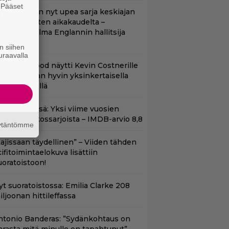
. Pääset
etflixissä on nyt upea sarja keskiajan
e
uninkaallisten aikakaudelta –
eskiössä julma Englannin hallitsija
enrik VIII
n siihen
uraavalla
lint Eastwood näytti Kevin Costnerille
aapin paikan hyvin yksinkertaisella
oimenpiteellä
t Netflixissä: Yksi viime vuosien
arhaista rikossarjoista – IMDB-arvio 8,8
äytäntömme
Lajissaan täydellinen” – Viiden tähden
cifitoimintaelokuva lisättiin
uoratoistoon!
yt suoratoistossa: Emilia Clarke 208
iljoonan hittileffassa
ntonio Banderas: ”Sydänkohtaus on