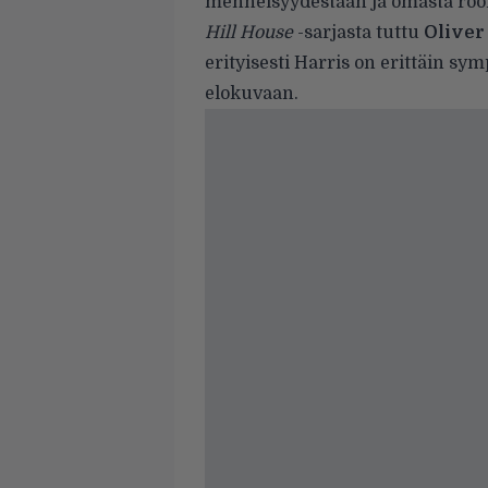
menneisyydestään ja omasta rool
Hill House
-sarjasta tuttu
Oliver
erityisesti Harris on erittäin s
elokuvaan.