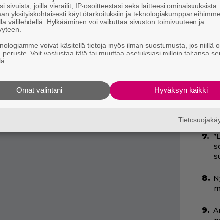
i sivuista, joilla vierailit, IP-osoitteestasi sekä laitteesi ominaisuuksista
N
 tämän vuoden Oscareissa; Gyllenhaal
an yksityiskohtaisesti käyttötarkoituksiin ja teknologiakumppaneihimm
k
la välilehdellä. Hylkääminen voi vaikuttaa sivuston toimivuuteen ja
tuksesta ja sekä Colman että Buckley
yyteen.
k
H
 ole samanlainen suuren luokan
knologiamme voivat käsitellä tietoja myös ilman suostumusta, jos niillä o
u peruste. Voit vastustaa tätä tai muuttaa asetuksiasi milloin tahansa se
i
The Power of The Dog
, mutta sen hiljaisessa
lä.
C
vaa.
k
t
Omat valintani
Hyväksyn kaikki
Ny
p
Tietosuojak
”
s
s
N
m
A