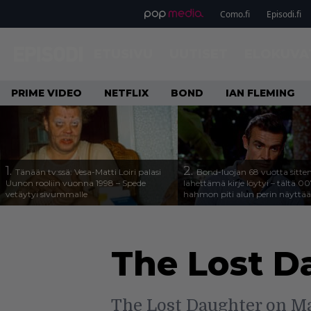
Como.fi
Episodi.fi
ETUSIVU
UUTISET
ELOKUVA
PRIME VIDEO
NETFLIX
BOND
IAN FLEMING
1.
2.
Tänään tv:ssä: Vesa-Matti Loiri palasi
Bond-luojan 68 vuotta sitte
Uunon rooliin vuonna 1998 – Spede
lähettämä kirje löytyi – tältä 00
vetäytyi sivummalle
hahmon piti alun perin näyttää
The Lost D
The Lost Daughter on Ma