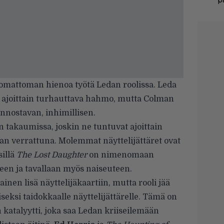
p
omattoman hienoa työtä Ledan roolissa. Leda
 ajoittain turhauttava hahmo, mutta Colman
innostavan, inhimillisen.
 takaumissa, joskin ne tuntuvat ajoittain
an verrattuna. Molemmat näyttelijättäret ovat
sillä
The Lost Daughter
on nimenomaan
een ja tavallaan myös naiseuteen.
en lisä näyttelijäkaartiin, mutta rooli jää
iseksi taidokkaalle näyttelijättärelle. Tämä on
 katalyytti, joka saa Ledan kriiseilemään