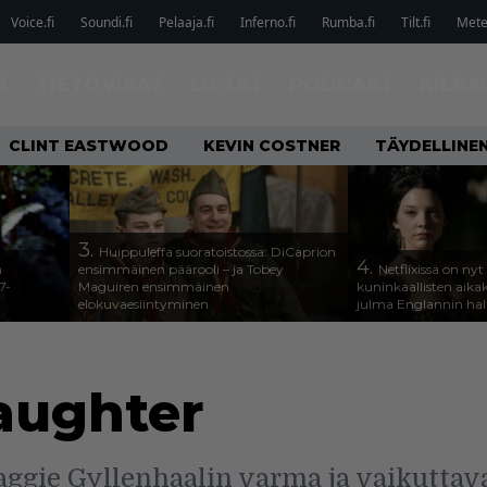
Voice.fi
Soundi.fi
Pelaaja.fi
Inferno.fi
Rumba.fi
Tilt.fi
Metel
T
TIETOVISAT
LISTAT
PODCAST
KILPA
CLINT EASTWOOD
KEVIN COSTNER
TÄYDELLINE
3.
Huippuleffa suoratoistossa: DiCaprion
4.
n
ensimmäinen päärooli – ja Tobey
Netflixissä on nyt
7-
Maguiren ensimmäinen
kuninkaallisten aika
elokuvaesiintyminen
julma Englannin halli
aughter
ggie Gyllenhaalin varma ja vaikuttava 