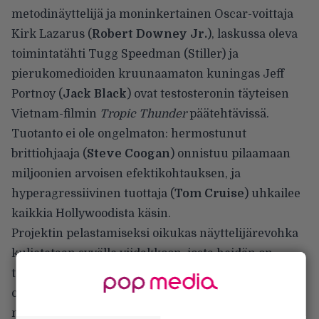
metodinäyttelijä ja moninkertainen Oscar-voittaja
Kirk Lazarus (
Robert Downey Jr.
), laskussa oleva
toimintatähti Tugg Speedman (Stiller) ja
pierukomedioiden kruunaamaton kuningas Jeff
Portnoy (
Jack Black
) ovat testosteronin täyteisen
Vietnam-filmin
Tropic Thunder
päätehtävissä.
Tuotanto ei ole ongelmaton: hermostunut
brittiohjaaja (
Steve Coogan
) onnistuu pilaamaan
miljoonien arvoisen efektikohtauksen, ja
hyperagressiivinen tuottaja (
Tom Cruise
) uhkailee
kaikkia Hollywoodista käsin.
Projektin pelastamiseksi oikukas näyttelijärevohka
kuljetetaan syvälle viidakkoon, josta heidän on
tarkoitus raivata tiensä takaisin ja samalla hitsautua
oikeaksi tiimiksi. Odysseia on samalla tarkoitus
myös kuvata. Kaikki alkaa kuitenkin mennä pieleen