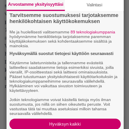
Arvostamme yksityisyyttäsi
Valintasi
saman tien, ja ennen pitkää Hollywoodin diivat ovat
vastakkain viidakosta löytyvien oikeiden pahojen
Tarvitsemme suostumuksesi tarjotaksemme
henkilökohtaisen käyttökokemuksen
poikien kanssa.
Tropic Thunderin
huumori on parhaimmillaan
Me ja huolellisesti valitsemamme
89 teknologiakumppania
hyödynnämme henkilötietoja tarjotaksemme paremman
aidosti oivaltavaa ja herkullisen anarkististakin.
käyttäjäkokemuksen sekä kohdentaaksemme sisältöä ja
mainoksia.
Vahvimmin komediaa kannattelevat Stillerin
Hyväksymällä suostut tietojesi käyttöön seuraavasti
herkullisesti machoileva lihaskimppu sekä
Downeyn alati vakavailmeinen ja juuri siksi niin
Käytämme laitetunnisteita ja tallennamme evästeitä
laitteellesi saadaksemme tietoja esimerkiksi sivuista, joilla
koominen metodinäyttelijä, joka on teettänyt
vierailit, IP-osoitteestasi sekä laitteesi ominaisuuksista.
Pääset tutustumaan yksityiskohtaisesti käyttötarkoituksiin ja
itselleen jopa ihopigmenttisiirtoja voidakseen tulkita
teknologiakumppaneihimme seuraavalla välilehdellä.
Hylkääminen voi vaikuttaa sivuston toimivuuteen ja
ryhmän ainoaa mustaa jäsentä.
käytettävyyteen.
Jotkin teknologiamme voivat käsitellä tietoja myös ilman
suostumusta, jos niillä on siihen oikeutettu peruste. Voit
vastustaa tätä tai muuttaa asetuksiasi milloin tahansa
seuraavalla välilehdellä.
Hyväksyn kaikki