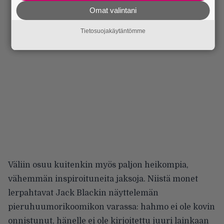
Omat valintani
Tietosuojakäytäntömme
Väliin osuu kuitenkin myös paljon heikompia,
vähemmän inspiroituneita jaksoja. Niistä monet
lerpahtavat Jack Blackin näyttelemän
pieruhuumorikoomikon varassa: hahmo ei ole kovin
onnistunut, hänelle ei ole kirjoitettu juuri lainkaan