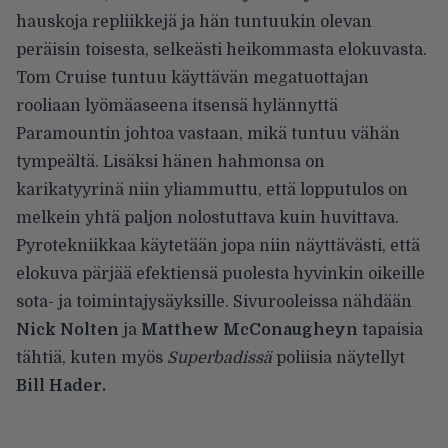
hauskoja repliikkejä ja hän tuntuukin olevan
peräisin toisesta, selkeästi heikommasta elokuvasta.
Tom Cruise tuntuu käyttävän megatuottajan
rooliaan lyömäaseena itsensä hylännyttä
Paramountin johtoa vastaan, mikä tuntuu vähän
tympeältä. Lisäksi hänen hahmonsa on
karikatyyrinä niin yliammuttu, että lopputulos on
melkein yhtä paljon nolostuttava kuin huvittava.
Pyrotekniikkaa käytetään jopa niin näyttävästi, että
elokuva pärjää efektiensä puolesta hyvinkin oikeille
sota- ja toimintajysäyksille. Sivurooleissa nähdään
Nick Nolten
ja
Matthew McConaugheyn
tapaisia
tähtiä, kuten myös
Superbadissä
poliisia näytellyt
Bill Hader.