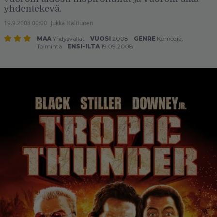
yhdentekevä.
19.9.2008 00:00
Jukka Halttunen
MAA
Yhdysvallat
VUOSI
2008
GENRE
Komedia
,
Toiminta
ENSI-ILTA
19.09.2008