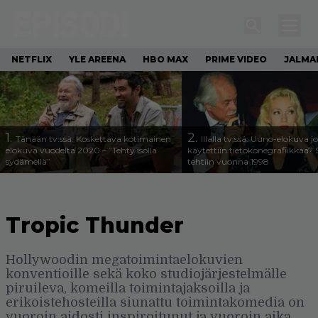
NETFLIX
YLE AREENA
HBO MAX
PRIME VIDEO
JALMA
1.
2.
Tänään tv:ssä: Koskettava kotimainen
Illalla tv:ssä: Uuno-elokuva j
elokuva vuodelta 2020 – ”Tehty isolla
käytettiin tietokonegrafiikkaa? 
sydämellä”
tehtiin vuonna 1998
Tropic Thunder
Hollywoodin megatoimintaelokuvien
konventioille sekä koko studiojärjestelmälle
piruileva, komeilla toimintajaksoilla ja
erikoistehosteilla siunattu toimintakomedia on
vuoroin aidosti inspiroitunut ja vuoroin aika