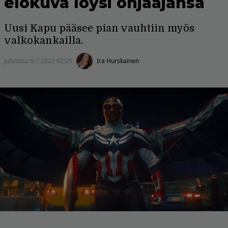
elokuva löysi ohjaajansa
Uusi Kapu pääsee pian vauhtiin myös
valkokankailla.
Julkaistu:
9.7.2022 02:05
Ira Hurskainen