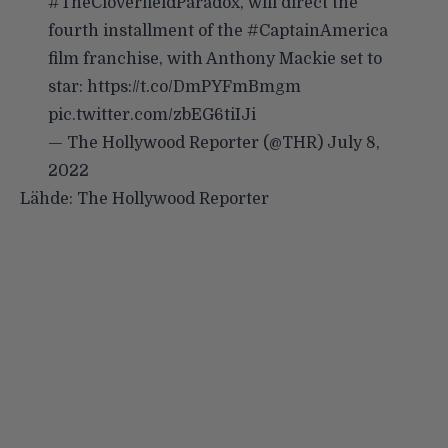
#TheCloverfieldParadox
, will direct the
fourth installment of the
#CaptainAmerica
film franchise, with Anthony Mackie set to
star:
https://t.co/DmPYFmBmgm
pic.twitter.com/zbEG6tiIJi
— The Hollywood Reporter (@THR)
July 8,
2022
Lähde:
The Hollywood Reporter