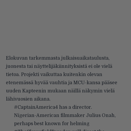
Elokuvan tarkemmasta julkaisuaikataulusta,
juonesta tai näyttelijäkiinnityksistä ei ole vielä
tietoa. Projekti vaikuttaa kuitenkin olevan
etenemässä hyvää vauhtia ja MCU-kansa pääsee
uuden Kapteenin mukaan näillä näkymin vielä
lähivuosien aikana.
#CaptainAmerica4
has a director.
Nigerian-American filmmaker Julius Onah,
perhaps best known for helming