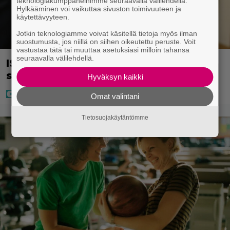
teknologiakumppaneihimme seuraavalla välilehdellä.
Hylkääminen voi vaikuttaa sivuston toimivuuteen ja
käytettävyyteen.
Jotkin teknologiamme voivat käsitellä tietoja myös ilman
suostumusta, jos niillä on siihen oikeutettu peruste. Voit
vastustaa tätä tai muuttaa asetuksiasi milloin tahansa
seuraavalla välilehdellä.
IS: Hjalliksen ja Jasminen häissä
suomalainen supertähti
Hyväksyn kaikki
Omat valintani
Tietosuojakäytäntömme