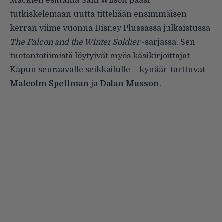
Mackien esittämä Sam Wilson pääsi
tutkiskelemaan uutta titteliään ensimmäisen
kerran viime vuonna Disney Plussassa julkaistussa
The Falcon and the Winter Soldier
-sarjassa. Sen
tuotantotiimistä löytyivät myös käsikirjoittajat
Kapun seuraavalle seikkailulle – kynään tarttuvat
Malcolm Spellman
ja
Dalan Musson
.