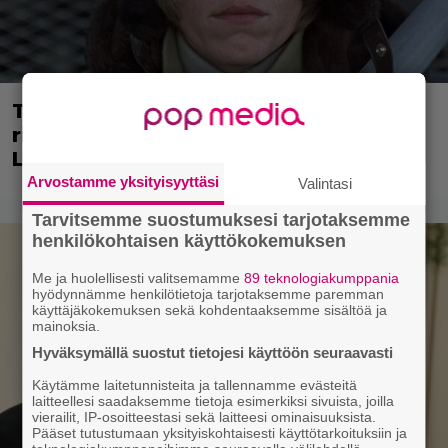
Tänään tv:ssä: Viiden tähden
rikostarina 30 vuoden takaa –
Lajityyppinsä parhaita elokuvia
Arvostamme yksityisyyttäsi
Valintasi
Tarvitsemme suostumuksesi tarjotaksemme
henkilökohtaisen käyttökokemuksen
Me ja huolellisesti valitsemamme
89 teknologiakumppania
hyödynnämme henkilötietoja tarjotaksemme paremman
käyttäjäkokemuksen sekä kohdentaaksemme sisältöä ja
mainoksia.
Hyväksymällä suostut tietojesi käyttöön seuraavasti
Käytämme laitetunnisteita ja tallennamme evästeitä
laitteellesi saadaksemme tietoja esimerkiksi sivuista, joilla
vierailit, IP-osoitteestasi sekä laitteesi ominaisuuksista.
Pääset tutustumaan yksityiskohtaisesti käyttötarkoituksiin ja