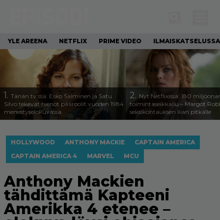
YLE AREENA
NETFLIX
PRIME VIDEO
ILMAISKATSELUSSA
1.
2.
Tänän tv:ssä: Esko Salminen ja Satu
Nyt Netflixissä: 180 miljoona
Silvo tekevät hienot pääroolit vuoden 1984
toimintaseikkailu – Margot Robb
menestyselokuvassa
seksikohtauksen liian pitkälle
HOLLYWOOD
ANTHONY MACKIE
CAPTAIN AMERICA
CAPTAIN AMERICA 4
MARVEL
MCU
Anthony Mackien
tähdittämä Kapteeni
Amerikka 4 etenee –