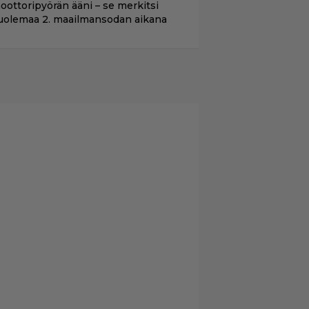
oottoripyörän ääni – se merkitsi
uolemaa 2. maailmansodan aikana