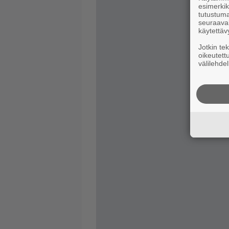
esimerkiks
tutustuma
seuraaval
käytettäv
Jotkin te
oikeutett
välilehdel