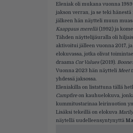
Eleniak oli mukana vuonna 1989
jakson verran, ja se teki hänest
jälkeen hän näytteli muun mua
Kaappaus merellä
(1992) ja kom
Tähden näyttelijäuralla oli hilja
aktivoitui jälleen vuonna 2017, j
elokuvassa, jotka olivat toimint
draama
Cor Values
(2019).
Boone:
Vuonna 2023 hän näytteli
Meet t
yhdessä jaksossa.
Eleniakilla on listattuna tällä he
Campfire
on kauhuelokuva, jonka
kummitustarinaa leirinuotion ympä
Lisäksi tekeillä on elokuva
Maril
näytellä uudelleensyntynyttä
Ma