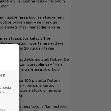
arahti kiville vuonna 1993 – ”Huonoin
uno!”
llan natsileffassa kuullaan kaukainen
oottoripyörän ääni – se merkitsi
uolemaa 2. maailmansodan aikana
änään tv:ssä: Jos katsoit The
dysseyn, katso myös tämä näyttävä
oimintaeepos 20 vuoden takaa
ape Fear -näyttelijä muisteli Robert De
iron paneutumista rooliinsa – ”Hän
hui kielillä ja trailerissa oli urkuri”
sen
yt Netflixissä: 100 pistettä Rotten
omatoesissa – minisarja kertoo
tietoja
ritannian historian tuhoisimmasta
 ja
errori-iskusta
uoratoistohelmeä tarjolla Rammsteinin
toja