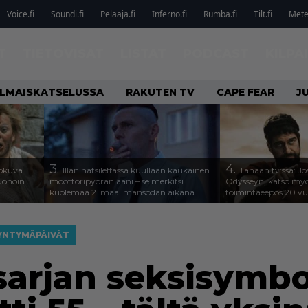
Voice.fi
Soundi.fi
Pelaaja.fi
Inferno.fi
Rumba.fi
Tilt.fi
Metel
T
TIETOVISAT
LISTAT
PODCAST
KILPA
ILMAISKATSELUSSA
RAKUTEN TV
CAPE FEAR
J
3.
4.
lokuva
Illan natsileffassa kuullaan kaukainen
Tänään tv:ssä: Jo
Huonoin
moottoripyörän ääni – se merkitsi
Odysseyn, katso my
kuolemaa 2. maailmansodan aikana
toimintaeepos 20 v
YNTYMÄPÄIVÄT
arjan seksisymbol