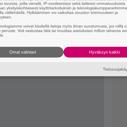
f
i sivuista, joilla vierailit, IP-osoitteestasi sekä laitteesi ominaisuuksista
s
an yksityiskohtaisesti käyttötarkoituksiin ja teknologiakumppaneihimm
la välilehdellä. Hylkääminen voi vaikuttaa sivuston toimivuuteen ja
yyteen.
S
s
knologiamme voivat käsitellä tietoja myös ilman suostumusta, jos niillä o
k
u peruste. Voit vastustaa tätä tai muuttaa asetuksiasi milloin tahansa se
lä.
S
h
Omat valintani
Hyväksyn kaikki
K
Tietosuojak