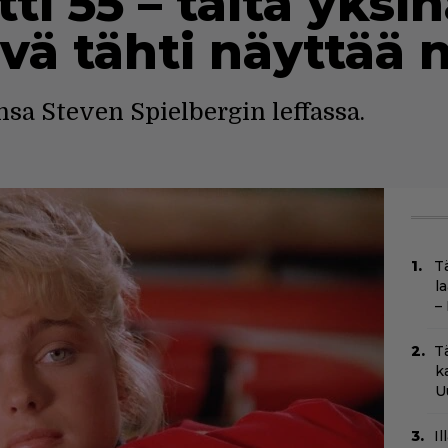
tti 55 – tältä yksi
sivä tähti näyttää 
nsa Steven Spielbergin leffassa.
T
l
–
T
k
U
I