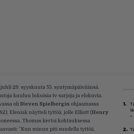
juhli 29. syyskuuta 55. syntymäpäiväänsä.
ntoja kuuluu lukuisia tv-sarjoja ja elokuvia.
assa oli
Steven Spielbergin
ohjaamassa
T
l
82). Eleniak näytteli tyttöä, jolle Elliott (
Henry
–
uoneessa. Thomas kertoi kohtauksessa
vasti: ”Kun minun piti suudella tyttöä,
T