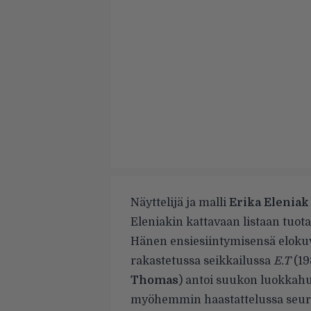
Näyttelijä ja malli
Erika Eleniak
Eleniakin kattavaan listaan tuota
Hänen ensiesiintymisensä elokuv
rakastetussa seikkailussa
E.T
(19
Thomas
) antoi suukon luokkah
myöhemmin haastattelussa seuraa