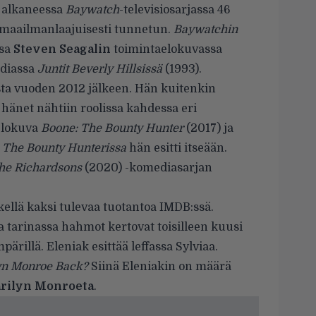
 alkaneessa
Baywatch
-televisiosarjassa 46
ä maailmanlaajuisesti tunnetun.
Baywatchin
ssa
Steven Seagalin
toimintaelokuvassa
ediassa
Juntit Beverly Hillsissä
(1993).
ista vuoden 2012 jälkeen. Hän kuitenkin
a hänet nähtiin roolissa kahdessa eri
aelokuva
Boone: The Bounty Hunter
(2017) ja
 The Bounty Hunterissa
hän esitti itseään.
he Richardsons
(2020) -komediasarjan
tkellä kaksi tulevaa tuotantoa IMDB:ssä.
 tarinassa hahmot kertovat toisilleen kuusi
rillä. Eleniak esittää leffassa Sylviaa.
yn Monroe Back?
Siinä Eleniakin on määrä
rilyn Monroeta
.