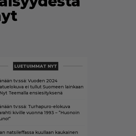
näisyydestä
nyt
LUETUIMMAT NYT
änään tv:ssä: Vuoden 2024
aatuelokuva ei tullut Suomeen lainkaan
 Nyt Teemalla ensiesityksenä
änään tv:ssä: Turhapuro-elokuva
arahti kiville vuonna 1993 – ”Huonoin
uno!”
llan natsileffassa kuullaan kaukainen