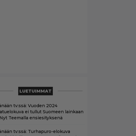
LUETUIMMAT
änään tv:ssä: Vuoden 2024
aatuelokuva ei tullut Suomeen lainkaan
 Nyt Teemalla ensiesityksenä
änään tv:ssä: Turhapuro-elokuva