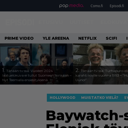
Como.fi
Episodi.fi
ETUSIVU
UUTISET
ELOKUVA
PRIME VIDEO
YLE AREENA
NETFLIX
SCIFI
1.
2.
Tänään tv:ssä: Vuoden 2024
Tänään tv:ssä: Turhapuro-e
laatuelokuva ei tullut Suomeen lainkaan –
karahti kiville vuonna 1993 – ”
Nyt Teemalla ensiesityksenä
Uuno!”
HOLLYWOOD
MUISTATKO VIELÄ?
S
Baywatch-s