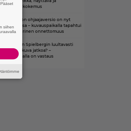
aneille – synkkä, näyttävä ja
. Pääset
atumainen kokemus
e
cifi-klassikon ohjaajaversio on nyt
uoratoistossa – kuvauspaikalla tapahtui
n siihen
auhea ja verinen onnettomuus
uraavalla
aako Steven Spielbergin luultavasti
uonoin elokuva jatkoa? –
äsikirjoittajalla on vastaus
äytäntömme