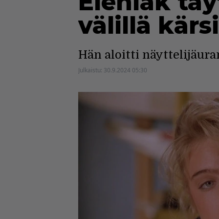
Eleniak täy
välillä kär
Hän aloitti näyttelijäura
Julkaistu:
30.9.2024 05:30