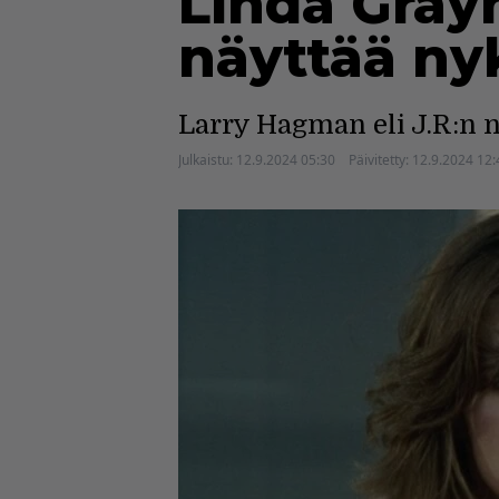
Linda Grayn
näyttää ny
Larry Hagman eli J.R:n nä
Julkaistu:
12.9.2024 05:30
Päivitetty:
12.9.2024 12: