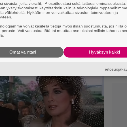
i sivuista, joilla vierailit, IP-osoitteestasi sekä laitteesi ominaisuuksista
Il
an yksityiskohtaisesti käyttötarkoituksiin ja teknologiakumppaneihimm
r
la välilehdellä. Hylkääminen voi vaikuttaa sivuston toimivuuteen ja
k
yyteen.
knologiamme voivat käsitellä tietoja myös ilman suostumusta, jos niillä o
Sc
u peruste. Voit vastustaa tätä tai muuttaa asetuksiasi milloin tahansa se
lä.
m
–
Omat valintani
Hyväksyn kaikki
I
s
t
Tietosuojak
k