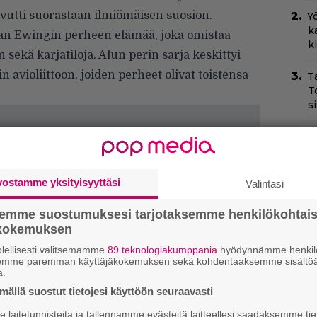
aavutti suorastaan ilmiömäisen suosion.
Yö
k
san Ewingin perheen elämää, joka omistaa
k
 sekä karjatiloja. Alun perin sarja keskittyi
avioliittoon, joiden perheet olivat toistensa
T
T
s
T
–
t
vostamme yksityisyyttäsi
Valintasi
H
e
semme suostumuksesi tarjotaksemme henkilökohtai
M
ökokemuksen
e
lellisesti valitsemamme
89 teknologiakumppania
hyödynnämme henkilö
semme paremman käyttäjäkokemuksen sekä kohdentaaksemme sisältöä
O
a.
d
ällä suostut tietojesi käyttöön seuraavasti
o
laitetunnisteita ja tallennamme evästeitä laitteellesi saadaksemme tie