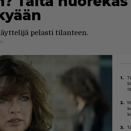
? Tältä nuorekas 
kyään
yttelijä pelasti tilanteen.
42
T
S
1
Yö
k
k
T