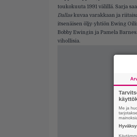
toukokuuta 1991 välillä. Sarja s
Dallas
kuvaa varakkaan ja riitai
itsenäisen öljy-yhtiön Ewing Oilin
Bobby Ewingin ja Pamela Barnesin 
vihollisia.
Ar
Tarvit
käytt
Me ja huo
tarjotak
mainoksi
Hyväksym
Käytämme 