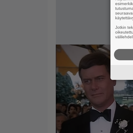
esimerkiks
tutustuma
seuraaval
käytettäv
Jotkin te
oikeutett
välilehdel