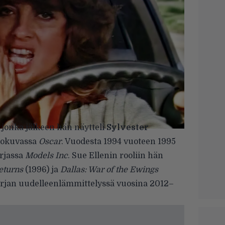
 jonka jälkeen hän näytteli
Sylvester
lokuvassa
Oscar
. Vuodesta 1994 vuoteen 1995
arjassa
Models Inc
. Sue Ellenin rooliin hän
Returns
(1996) ja
Dallas: War of the Ewings
sarjan uudelleenlämmittelyssä vuosina 2012–