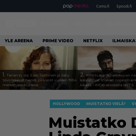
Como.fi
Episodi.fi
ETUSIVU
UUTISET
ELOKUVA
YLE AREENA
PRIME VIDEO
NETFLIX
ILMAISK
1.
2.
Tänän tv:ssä: Esko Salminen ja Satu
Yöllä tv:ssä: Sotaelokuvan näy
Silvo tekevät hienot pääroolit vuoden 1984
kasvattivat lihakset nopeasti eri
menestyselokuvassa
kikalla – IMDb-arvosana on 7,6
HOLLYWOOD
MUISTATKO VIELÄ?
S
Muistatko 