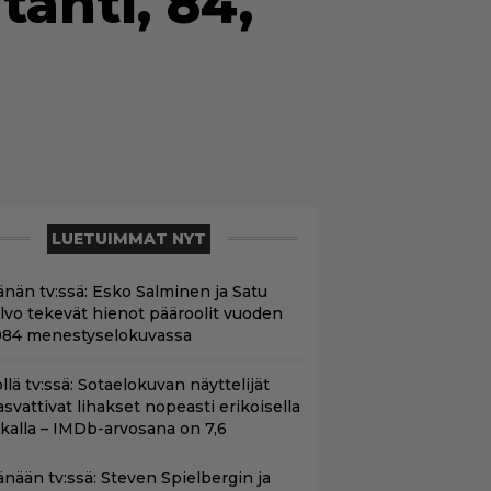
tähti, 84,
LUETUIMMAT NYT
änän tv:ssä: Esko Salminen ja Satu
ilvo tekevät hienot pääroolit vuoden
984 menestyselokuvassa
llä tv:ssä: Sotaelokuvan näyttelijät
asvattivat lihakset nopeasti erikoisella
ikalla – IMDb-arvosana on 7,6
änään tv:ssä: Steven Spielbergin ja