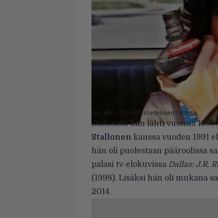
Sue Ellen J.R:n Mercedeksen ratissa.
Dallasista
hän lähti vuonna 1989,
Stallonen
kanssa vuoden 1991 e
hän oli puolestaan pääroolissa s
palasi tv-elokuvissa
Dallas: J.R. 
(1998). Lisäksi hän oli mukana 
2014.