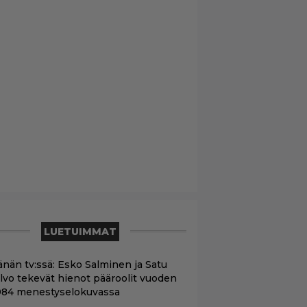
LUETUIMMAT
änän tv:ssä: Esko Salminen ja Satu
ilvo tekevät hienot pääroolit vuoden
984 menestyselokuvassa