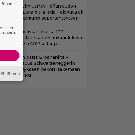
. Pääset
lalla tv:ssä: Jim Carrey -leffan oudon
e
aakaa kohtausta piti siistiä – elokuva oli
oomikon läpimurto supertähteyteen
n siihen
ifihetki: Ilmaiskatselussa 100
uraavalla
iljoonan dollarin supersankarielokuva
 sai Suomessa 4017 katsojaa
llan Bond on paras Brosnanilta –
amankaltaisuus Schwarzeneggerin
oimintatykitykseen pakotti tekemään
äytäntömme
ässärin uusiksi