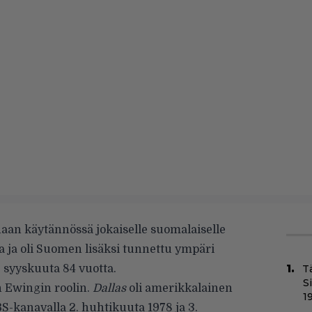
inaan käytännössä jokaiselle suomalaiselle
sa ja oli Suomen lisäksi tunnettu ympäri
 syyskuuta 84 vuotta.
T
S
 Ewingin roolin.
Dallas
oli amerikkalainen
1
BS-kanavalla 2. huhtikuuta 1978 ja 3.