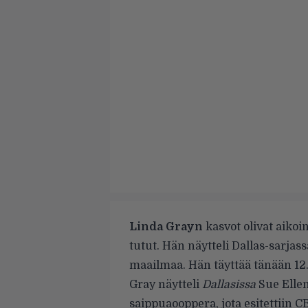
Linda Grayn
kasvot olivat aiko
tutut. Hän näytteli Dallas-sarjas
maailmaa. Hän täyttää tänään 12.
Gray näytteli
Dallasissa
Sue Ellen
saippuaooppera, jota esitettiin C