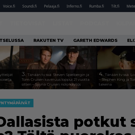
Voice.fi
Soundi.fi
Pelaaja.fi
Inferno.fi
Rumba.fi
Tilt.fi
Metel
T
TIETOVISAT
LISTAT
PODCAST
KILPA
ATSELUSSA
RAKUTEN TV
GARETH EDWARDS
EL
3.
4.
ttelijät
Tänään tv:ssä: Steven Spielbergin ja
Tänään tv:ssä: Lo
koisella
Tom Cruisen kaveruus loppui 21 vuotta
– Stephen King ja T
sitten – Syynä Cruisen nolo käytös
takeina
YNTYMÄPÄIVÄT
Dallasista potkut