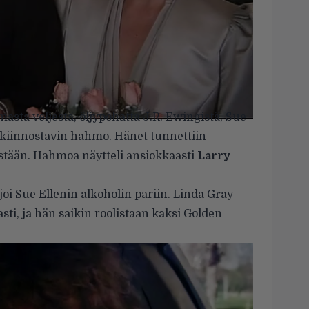
ta veljestä, öljypohatta J.R. Ewingistä, Sue
n kiinnostavin hahmo. Hänet tunnettiin
listään. Hahmoa näytteli ansiokkaasti
Larry
 ajoi Sue Ellenin alkoholin pariin. Linda Gray
asti, ja hän saikin roolistaan kaksi Golden