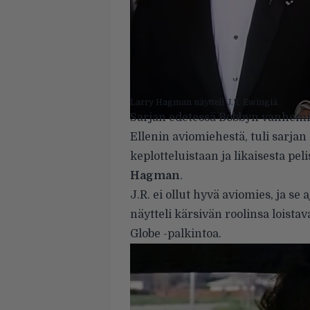
Larry Hagman näytteli J.R. Ewingiä.
Sarjan edetessä Bobbyn vanhemmas
Ellenin aviomiehestä, tuli sarja
keplotteluistaan ja likaisesta pe
Hagman
.
J.R. ei ollut hyvä aviomies, ja se
näytteli kärsivän roolinsa loistav
Globe -palkintoa.