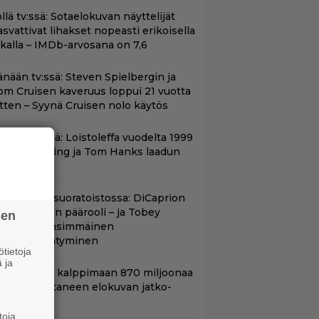
llä tv:ssä: Sotaelokuvan näyttelijät
asvattivat lihakset nopeasti erikoisella
ikalla – IMDb-arvosana on 7,6
änään tv:ssä: Steven Spielbergin ja
om Cruisen kaveruus loppui 21 vuotta
itten – Syynä Cruisen nolo käytös
änään tv:ssä: Loistoleffa vuodelta 1999
 Stephen King ja Tom Hanks laadun
akeina
uippuleffa suoratoistossa: DiCaprion
nsimmäinen päärooli – ja Tobey
sen
aguiren ensimmäinen
lokuvaesiintyminen
tietoja
 ja
hjaaja lähti kalppimaan 870 miljoonaa
ollaria tuottaneen elokuvan jatko-
sasta
toja