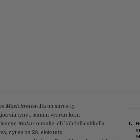
the Musicin
ensi-ilta on siirretty
ljoa siirtynyt, saman verran kuin
Disneyn
Mulan-
remake, eli kahdella viikolla.
H
e
ivä, nyt se on 28. elokuuta.
M