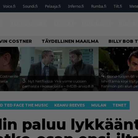
Voice.fi
Soundi.fi
Pelaaja.fi
Inferno.fi
Rumba.fi
Tilt.fi
Metel
T
TIETOVISAT
LISTAT
PODCAST
KILPA
VIN COSTNER
TÄYDELLINEN MAAILMA
BILLY BOB
4.
Costnerille
Bond-luojan 68 v
3.
sella
Nyt Netflixissä: Yksi viime vuosien
lähettämä kirje löyty
parhaista rikossarjoista – IMDB-arvio 8,8
hahmon piti alun pe
ND TED FACE THE MUSIC
KEANU REEVES
MULAN
TENET
edin paluu lykkään