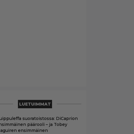
LUETUIMMAT
uippuleffa suoratoistossa: DiCaprion
nsimmäinen päärooli – ja Tobey
aguiren ensimmäinen