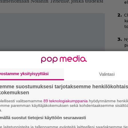
än nimenomaan Nolanin
Tenetille
, jonka uudeksi
e
C
k
t
Ny
p
B
k
p
vostamme yksityisyyttäsi
Valintasi
T
semme suostumuksesi tarjotaksemme henkilökohtai
–
ökokemuksen
t
lellisesti valitsemamme
89 teknologiakumppania
hyödynnämme henkilö
semme paremman käyttäjäkokemuksen sekä kohdentaaksemme sisältöä
N
a.
k
ällä suostut tietojesi käyttöön seuraavasti
k
H
laitetunnisteita ja tallennamme evästeitä laitteellesi saadaksemme tie