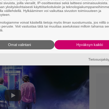
i sivuista, joilla vierailit, IP-osoitteestasi sekä laitteesi ominaisuuksista
an yksityiskohtaisesti käyttötarkoituksiin ja teknologiakumppaneihimm
T
la välilehdellä. Hylkääminen voi vaikuttaa sivuston toimivuuteen ja
T
yyteen.
lex Winter
ja
Keanu Reeves
, joiden lisäksi
s
ing, Brigette Lundy-Paine, Kid Cudi,
knologiamme voivat käsitellä tietoja myös ilman suostumusta, jos niillä o
u peruste. Voit vastustaa tätä tai muuttaa asetuksiasi milloin tahansa se
Yö
an, Erinn Hayes, Jayma Mays, Jillian Bell,
lä.
k
William Sadler, Hal Landon Jr.
ja
Amy
k
Omat valintani
Hyväksyn kaikki
I
s
t
Tietosuojak
k