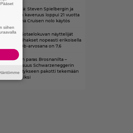
. Pääset
e
änään tv:ssä: Steven Spielbergin ja
om Cruisen kaveruus loppui 21 vuotta
itten – Syynä Cruisen nolo käytös
n siihen
uraavalla
llä tv:ssä: Sotaelokuvan näyttelijät
asvattivat lihakset nopeasti erikoisella
ikalla – IMDb-arvosana on 7,6
llan Bond on paras Brosnanilta –
amankaltaisuus Schwarzeneggerin
oimintatykitykseen pakotti tekemään
äytäntömme
ässärin uusiksi