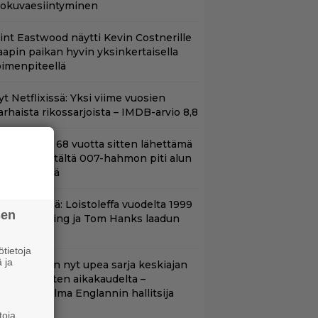
lokuvaesiintyminen
lint Eastwood näytti Kevin Costnerille
aapin paikan hyvin yksinkertaisella
oimenpiteellä
t Netflixissä: Yksi viime vuosien
arhaista rikossarjoista – IMDB-arvio 8,8
ond-luojan 68 vuotta sitten lähettämä
irje löytyi – tältä 007-hahmon piti alun
erin näyttää
änään tv:ssä: Loistoleffa vuodelta 1999
sen
 Stephen King ja Tom Hanks laadun
akeina
tietoja
 ja
etflixissä on nyt upea sarja keskiajan
uninkaallisten aikakaudelta –
eskiössä julma Englannin hallitsija
enrik VIII
toja