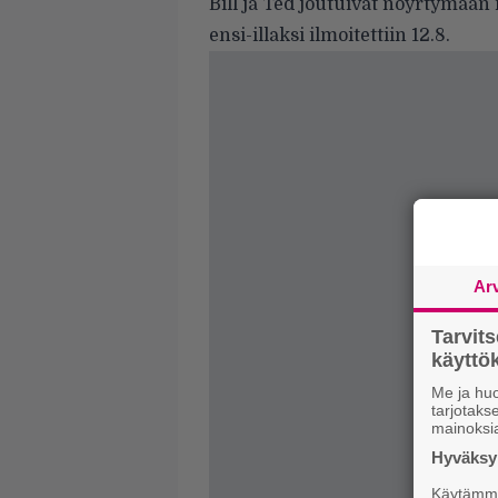
Bill ja Ted joutuivat nöyrtymä
ensi-illaksi ilmoitettiin 12.8.
Ar
Tarvit
käytt
Me ja huo
tarjotak
mainoksi
Hyväksym
Käytämme 