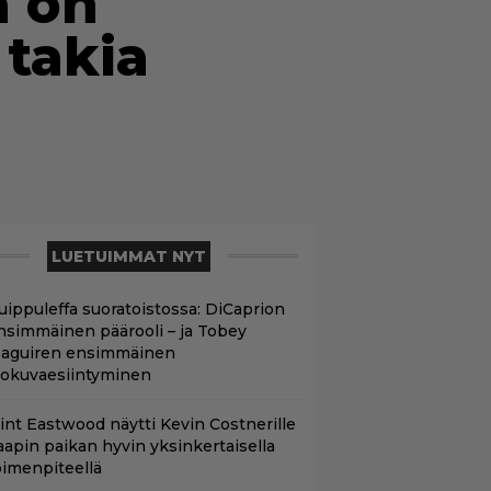
a on
 takia
LUETUIMMAT NYT
uippuleffa suoratoistossa: DiCaprion
nsimmäinen päärooli – ja Tobey
aguiren ensimmäinen
lokuvaesiintyminen
lint Eastwood näytti Kevin Costnerille
aapin paikan hyvin yksinkertaisella
oimenpiteellä