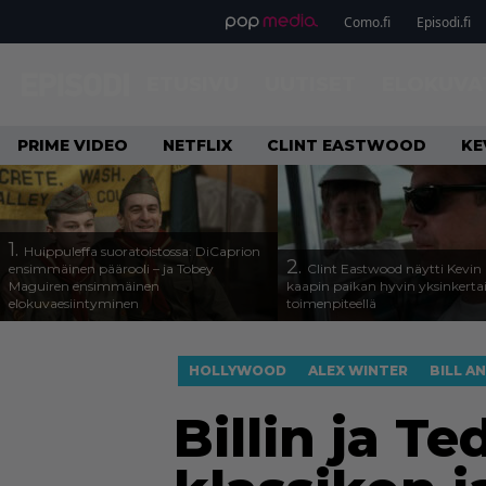
Como.fi
Episodi.fi
ETUSIVU
UUTISET
ELOKUVA
PRIME VIDEO
NETFLIX
CLINT EASTWOOD
KE
1.
Huippuleffa suoratoistossa: DiCaprion
2.
ensimmäinen päärooli – ja Tobey
Clint Eastwood näytti Kevin 
Maguiren ensimmäinen
kaapin paikan hyvin yksinkertai
elokuvaesiintyminen
toimenpiteellä
HOLLYWOOD
ALEX WINTER
BILL A
Billin ja T