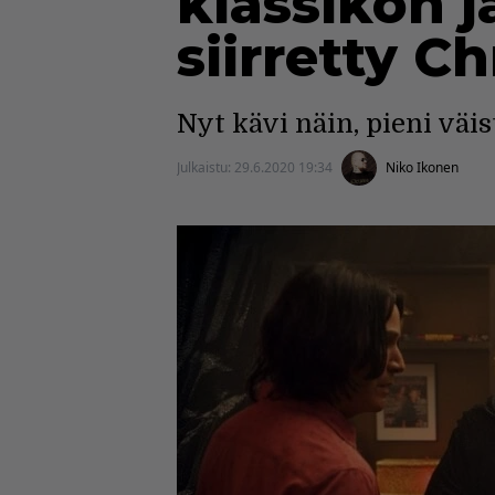
klassikon j
siirretty C
Nyt kävi näin, pieni väist
Julkaistu:
29.6.2020 19:34
Niko Ikonen