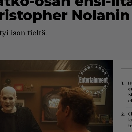
atko-osan ensi-ilt
hristopher Nolanin
yi ison tieltä.
H
e
M
e
C
k
t