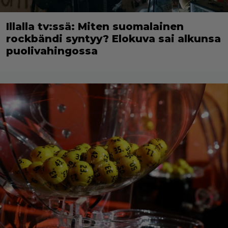
Illalla tv:ssä: Miten suomalainen
rockbändi syntyy? Elokuva sai alkunsa
puolivahingossa