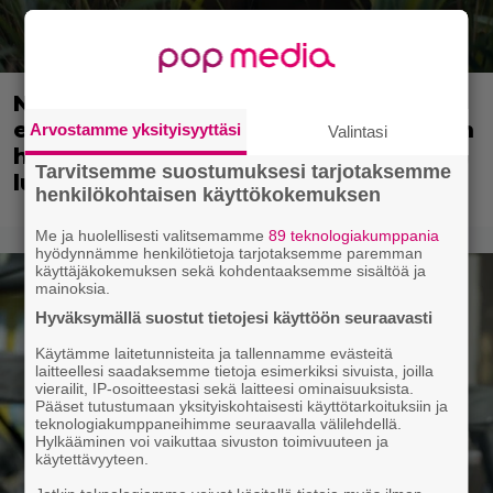
Nyt suoratoistona: 3 tähden scifileffa
ei ylitä edeltäjiään mutta ei myöskään
Arvostamme yksityisyyttäsi
Valintasi
häpeä niiden seurassa – jatkoa on
Tarvitsemme suostumuksesi tarjotaksemme
luvassa
henkilökohtaisen käyttökokemuksen
Me ja huolellisesti valitsemamme
89 teknologiakumppania
hyödynnämme henkilötietoja tarjotaksemme paremman
käyttäjäkokemuksen sekä kohdentaaksemme sisältöä ja
mainoksia.
Hyväksymällä suostut tietojesi käyttöön seuraavasti
Käytämme laitetunnisteita ja tallennamme evästeitä
laitteellesi saadaksemme tietoja esimerkiksi sivuista, joilla
vierailit, IP-osoitteestasi sekä laitteesi ominaisuuksista.
Pääset tutustumaan yksityiskohtaisesti käyttötarkoituksiin ja
teknologiakumppaneihimme seuraavalla välilehdellä.
Hylkääminen voi vaikuttaa sivuston toimivuuteen ja
käytettävyyteen.