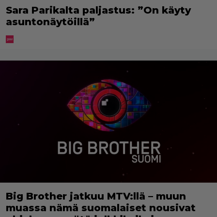
Sara Parikalta paljastus: ”On käyty
asuntonäytöillä”
Big Brother jatkuu MTV:llä – muun
muassa nämä suomalaiset nousivat