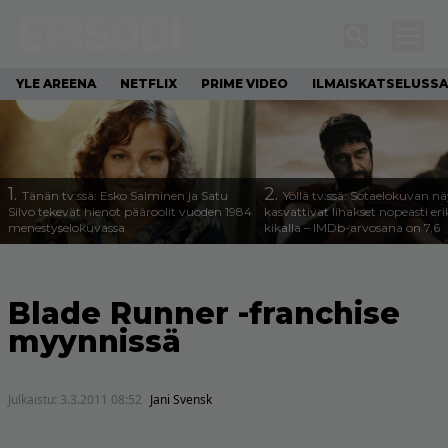
YLE AREENA
NETFLIX
PRIME VIDEO
ILMAISKATSELUSSA
1.
2.
Tänän tv:ssä: Esko Salminen ja Satu
Yöllä tv:ssä: Sotaelokuvan näy
Silvo tekevät hienot pääroolit vuoden 1984
kasvattivat lihakset nopeasti eri
menestyselokuvassa
kikalla – IMDb-arvosana on 7,6
Blade Runner -franchise
myynnissä
Julkaistu:
3.3.2011 08:52
Jani Svensk