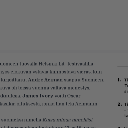
Suomeen tuovalla Helsinki Lit -festivaalilla
ös elokuvan ystäviä kiinnostava vieras, kun
kirjoittanut
André Aciman
saapuu Suomeen.
T
T
uva oli toissa vuonna valtava menestys,
s
kkuuksia.
James Ivory
voitti Oscar-
käsikirjoituksesta, jonka hän teki Acimanin
T
–
t
a suomeksi nimellä
Kutsu minua nimelläsi
.