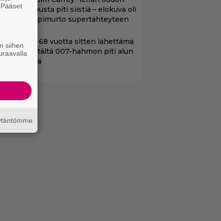
. Pääset
aakaa kohtausta piti siistiä – elokuva oli
e
oomikon läpimurto supertähteyteen
ond-luojan 68 vuotta sitten lähettämä
n siihen
irje löytyi – tältä 007-hahmon piti alun
uraavalla
erin näyttää
äytäntömme