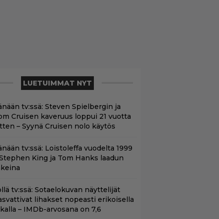
LUETUIMMAT NYT
änään tv:ssä: Steven Spielbergin ja
om Cruisen kaveruus loppui 21 vuotta
itten – Syynä Cruisen nolo käytös
änään tv:ssä: Loistoleffa vuodelta 1999
 Stephen King ja Tom Hanks laadun
akeina
llä tv:ssä: Sotaelokuvan näyttelijät
asvattivat lihakset nopeasti erikoisella
ikalla – IMDb-arvosana on 7,6