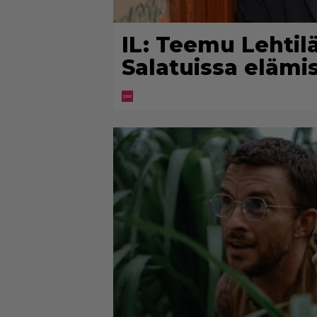
IL: Teemu Lehtiläl
Salatuissa elämi