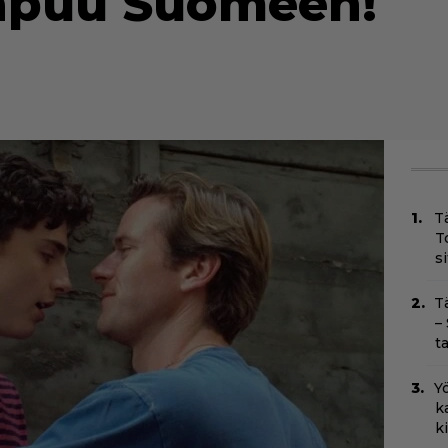
apuu Suomeen!
T
T
s
T
–
t
Yö
k
k