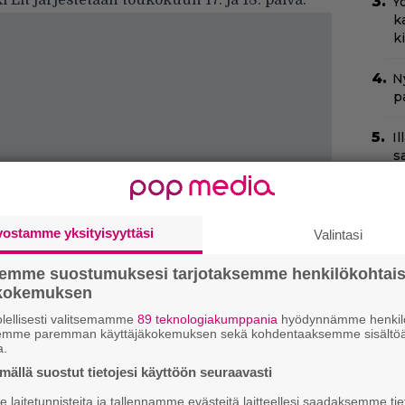
Lit järjestetään toukokuun 17. ja 18. päivä.
Yö
k
k
Ny
p
I
s
t
k
C
vostamme yksityisyyttäsi
Valintasi
k
t
semme suostumuksesi tarjotaksemme henkilökohtai
ökokemuksen
H
lellisesti valitsemamme
89 teknologiakumppania
hyödynnämme henkilö
e
semme paremman käyttäjäkokemuksen sekä kohdentaaksemme sisältöä
M
a.
e
ällä suostut tietojesi käyttöön seuraavasti
laitetunnisteita ja tallennamme evästeitä laitteellesi saadaksemme tie
Il