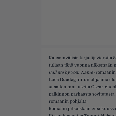
Kansainvälisiä kirjailijavieraita 
tullaan tänä vuonna näkemään my
Call Me by Your Name
-romaanin 
Luca Guadagninon
ohjaama elok
ansaiten mm. useita Oscar-ehdo
palkinnon parhaasta sovitetusta 
romaanin pohjalta.
Romaani julkaistaan ensi kuuss