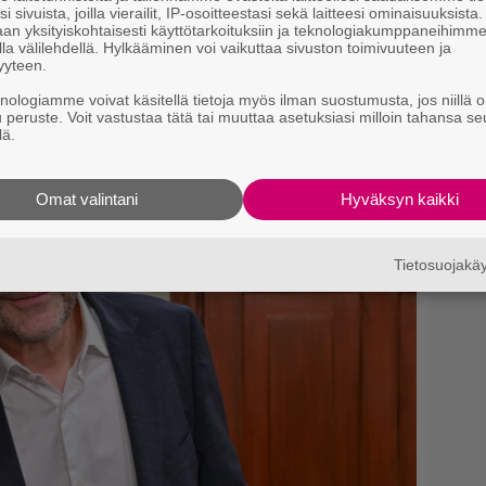
i sivuista, joilla vierailit, IP-osoitteestasi sekä laitteesi ominaisuuksista
r
an yksityiskohtaisesti käyttötarkoituksiin ja teknologiakumppaneihimm
k
la välilehdellä. Hylkääminen voi vaikuttaa sivuston toimivuuteen ja
lähteeksi
yyteen.
B
knologiamme voivat käsitellä tietoja myös ilman suostumusta, jos niillä o
k
u peruste. Voit vastustaa tätä tai muuttaa asetuksiasi milloin tahansa se
p
lä.
Omat valintani
Hyväksyn kaikki
Tietosuojak