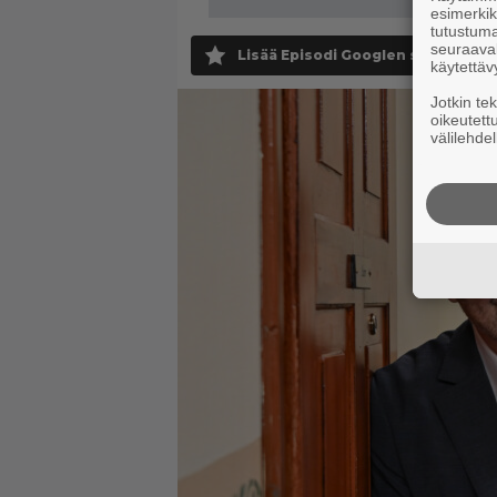
esimerkiks
tutustuma
seuraaval
Lisää Episodi Googlen suosituksi 
käytettäv
Jotkin te
oikeutett
välilehdel