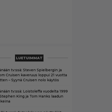
LUETUIMMAT
änään tv:ssä: Steven Spielbergin ja
om Cruisen kaveruus loppui 21 vuotta
itten – Syynä Cruisen nolo käytös
änään tv:ssä: Loistoleffa vuodelta 1999
 Stephen King ja Tom Hanks laadun
akeina