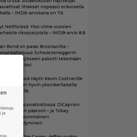
llä tv:ssä: Sotaelokuvan näyttelijät
asvattivat lihakset nopeasti erikoisella
ikalla – IMDb-arvosana on 7,6
t Netflixissä: Yksi viime vuosien
arhaista rikossarjoista – IMDB-arvio 8,8
llan Bond on paras Brosnanilta –
amankaltaisuus Schwarzeneggerin
oimintatykitykseen pakotti tekemään
ässärin uusiksi
lint Eastwood näytti Kevin Costnerille
aapin paikan hyvin yksinkertaisella
oimenpiteellä
sen
uippuleffa suoratoistossa: DiCaprion
tietoja
nsimmäinen päärooli – ja Tobey
 ja
aguiren ensimmäinen
lokuvaesiintyminen
toja
lalla tv:ssä: Jim Carrey -leffan oudon