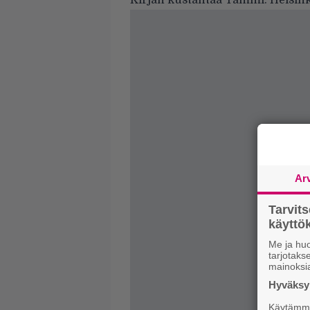
Kirjan kustantaa Tammi. Helsinki 
Ar
Tarvit
käytt
Me ja huo
tarjotak
mainoksi
Hyväksym
Käytämme 