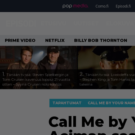
Como.fi
Episodi.fi
ETUSIVU
UUTISET
ELOKUVA
PRIME VIDEO
NETFLIX
BILLY BOB THORNTON
1.
2.
Tänään tv:ssä: Steven Spielbergin ja
Tänään tv:ssä: Loistoleffa vu
Tom Cruisen kaveruus loppui 21 vuotta
– Stephen King ja Tom Hanks l
sitten – Syynä Cruisen nolo käytös
takeina
TAPAHTUMAT
CALL ME BY YOUR NAM
Call Me by