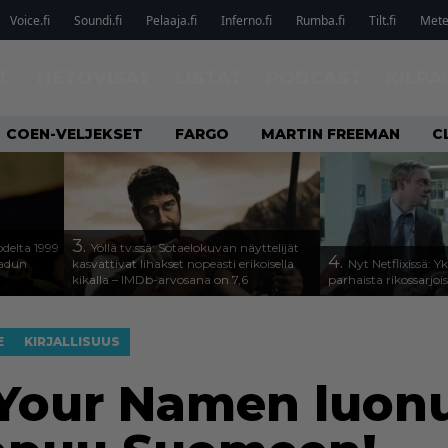
Voice.fi
Soundi.fi
Pelaaja.fi
Inferno.fi
Rumba.fi
Tilt.fi
Metel
T
TIETOVISAT
LISTAT
PODCAST
KILPA
COEN-VELJEKSET
FARGO
MARTIN FREEMAN
C
3.
odelta 1999
Yöllä tv:ssä: Sotaelokuvan näyttelijät
4.
aadun
kasvattivat lihakset nopeasti erikoisella
Nyt Netflixissä: Y
kikalla – IMDb-arvosana on 7,6
parhaista rikossarjoi
E
KIRJALLISUUS
 Your Namen luon