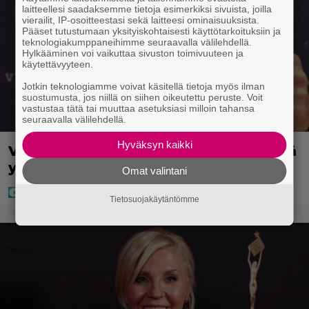
laitteellesi saadaksemme tietoja esimerkiksi sivuista, joilla
vierailit, IP-osoitteestasi sekä laitteesi ominaisuuksista.
Pääset tutustumaan yksityiskohtaisesti käyttötarkoituksiin ja
teknologiakumppaneihimme seuraavalla välilehdellä.
Hylkääminen voi vaikuttaa sivuston toimivuuteen ja
käytettävyyteen.
Jotkin teknologiamme voivat käsitellä tietoja myös ilman
suostumusta, jos niillä on siihen oikeutettu peruste. Voit
vastustaa tätä tai muuttaa asetuksiasi milloin tahansa
seuraavalla välilehdellä.
Hyväksyn kaikki
Vappu Pimiästä tuli miljoonikko – eikä
yksi milli edes riitä, näin se tapahtui
Omat valintani
Tietosuojakäytäntömme