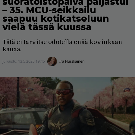
suoratoistopäivä paljastui
– 35. MCU-seikkailu
saapuu kotikatseluun
vielä tässä kuussa
Tätä ei tarvitse odotella enää kovinkaan
kauaa.
Julkaistu:
13.5.2025 19:45
Ira Hurskainen