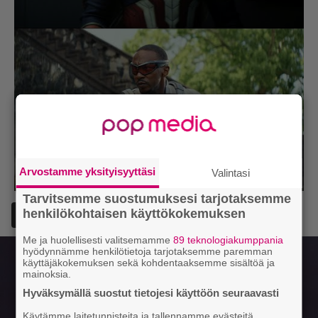
Arvostamme yksityisyyttäsi
Valintasi
Tarvitsemme suostumuksesi tarjotaksemme
henkilökohtaisen käyttökokemuksen
Lisää Episodi Googlen suosituksi lähteeksi
Me ja huolellisesti valitsemamme
89 teknologiakumppania
hyödynnämme henkilötietoja tarjotaksemme paremman
käyttäjäkokemuksen sekä kohdentaaksemme sisältöä ja
mainoksia.
Hyväksymällä suostut tietojesi käyttöön seuraavasti
Käytämme laitetunnisteita ja tallennamme evästeitä