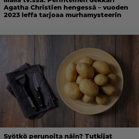
Illalla tv:ssä: Perinteinen dekkari
Agatha Christien hengessä – vuoden
2023 leffa tarjoaa murhamysteerin
Syötkö perunoita näin? Tutkijat