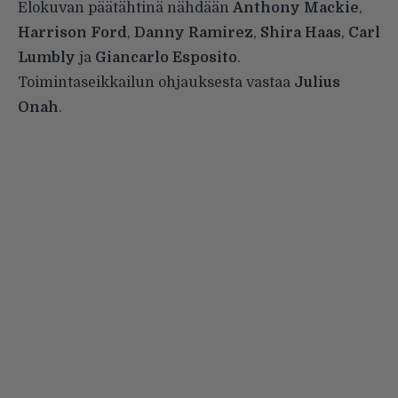
Elokuvan päätähtinä nähdään
Anthony Mackie
,
Harrison Ford
,
Danny Ramirez
,
Shira Haas
,
Carl
Lumbly
ja
Giancarlo Esposito
.
Toimintaseikkailun ohjauksesta vastaa
Julius
Onah
.