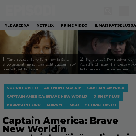
YLE AREENA
NETFLIX
PRIME VIDEO
ILMAISKATSELUSSA
1.
2.
Tänän tv:ssä: Esko Salminen ja Satu
Illalla tv:ssä: Perinteinen dek
Silvo tekevät hienot pääroolit vuoden 1984
Agatha Christien hengessä – v
menestyselokuvassa
leffa tarjoaa murhamysteerin
SUORATOISTO
ANTHONY MACKIE
CAPTAIN AMERICA
CAPTAIN AMERICA: BRAVE NEW WORLD
DISNEY PLUS
HARRISON FORD
MARVEL
MCU
SUORATOISTO
Captain America: Brave
New Worldin