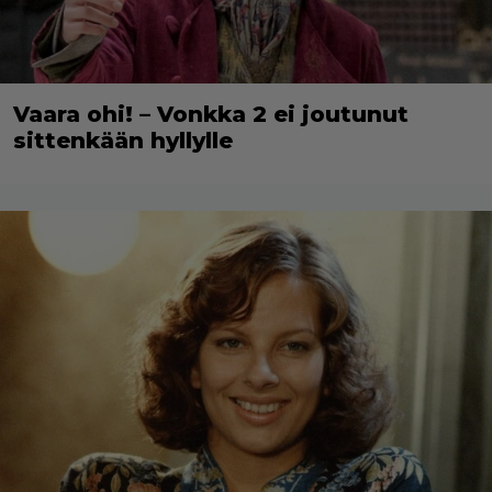
Vaara ohi! – Vonkka 2 ei joutunut
sittenkään hyllylle