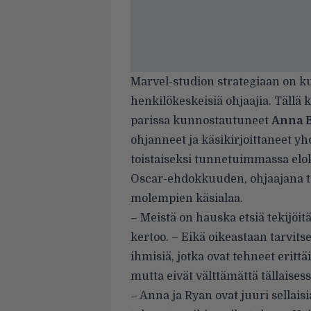
Marvel-studion strategiaan on ku
henkilökeskeisiä ohjaajia. Tällä 
parissa kunnostautuneet
Anna
ohjanneet ja käsikirjoittaneet yh
toistaiseksi tunnetuimmassa el
Oscar-ehdokkuuden, ohjaajana toi
molempien käsialaa.
– Meistä on hauska etsiä tekijöit
kertoo. – Eikä oikeastaan tarvitse
ihmisiä, jotka ovat tehneet erittäi
mutta eivät välttämättä tällaises
– Anna ja Ryan ovat juuri sellais