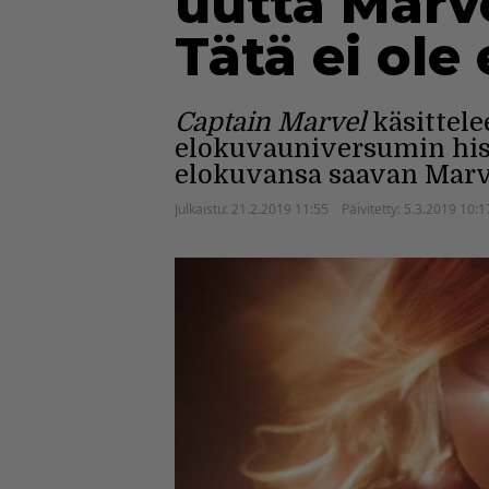
uutta Marve
Tätä ei ole
Captain Marvel
käsittel
elokuvauniversumin hist
elokuvansa saavan Marve
Julkaistu:
21.2.2019 11:55
Päivitetty:
5.3.2019 10:1