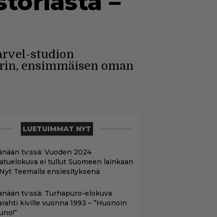
toriasta –
rvel-studion
karin, ensimmäisen oman
LUETUIMMAT NYT
änään tv:ssä: Vuoden 2024
aatuelokuva ei tullut Suomeen lainkaan
 Nyt Teemalla ensiesityksenä
änään tv:ssä: Turhapuro-elokuva
arahti kiville vuonna 1993 – ”Huonoin
uno!”