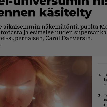
l-universumin his
 ennen käsitelty
ee aikaisemmin näkemätöntä puolta Ma
oriasta ja esittelee uuden supersan
l-supernaisen, Carol Danversin.
7
T
l
–
T
k
U