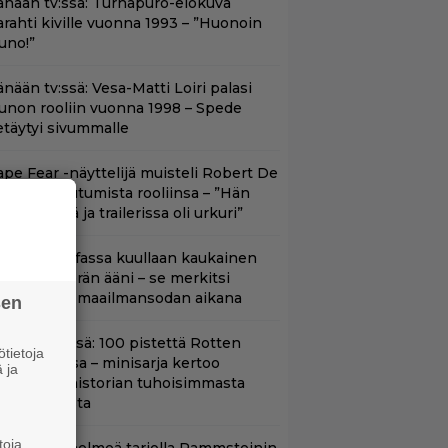
änään tv:ssä: Turhapuro-elokuva
arahti kiville vuonna 1993 – ”Huonoin
uno!”
nään tv:ssä: Vesa-Matti Loiri palasi
unon rooliin vuonna 1998 – Spede
etäytyi sivummalle
ape Fear -näyttelijä muisteli Robert De
iron paneutumista rooliinsa – ”Hän
hui kielillä ja trailerissa oli urkuri”
llan natsileffassa kuullaan kaukainen
oottoripyörän ääni – se merkitsi
uolemaa 2. maailmansodan aikana
sen
yt Netflixissä: 100 pistettä Rotten
tietoja
omatoesissa – minisarja kertoo
 ja
ritannian historian tuhoisimmasta
errori-iskusta
toja