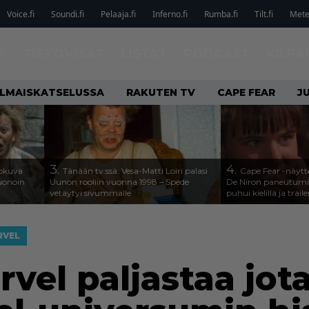
Voice.fi
Soundi.fi
Pelaaja.fi
Inferno.fi
Rumba.fi
Tilt.fi
Metel
T
TIETOVISAT
LISTAT
PODCAST
KILPA
ILMAISKATSELUSSA
RAKUTEN TV
CAPE FEAR
J
3.
4.
lokuva
Tänään tv:ssä: Vesa-Matti Loiri palasi
Cape Fear -näytte
Huonoin
Uunon rooliin vuonna 1998 – Spede
De Niron paneutumis
vetäytyi sivummalle
puhui kielillä ja traile
RVEL
vel paljastaa jota