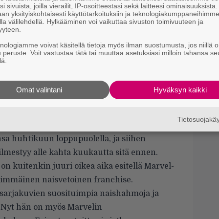
S
i sivuista, joilla vierailit, IP-osoitteestasi sekä laitteesi ominaisuuksista
f
an yksityiskohtaisesti käyttötarkoituksiin ja teknologiakumppaneihimm
s
la välilehdellä. Hylkääminen voi vaikuttaa sivuston toimivuuteen ja
yyteen.
S
knologiamme voivat käsitellä tietoja myös ilman suostumusta, jos niillä o
s
u peruste. Voit vastustaa tätä tai muuttaa asetuksiasi milloin tahansa se
lä.
k
T
Omat valintani
Hyväksyn kaikki
O
t
Tietosuojak
iin
nsa huhtikuun loppupuolella, ja siihen
ilmestyy alle kahta kuukautta sitä ennen.
on kuitenkin juuri oikea aika esitellä Marvel-
immäinen naisvetoinen franchise.
-sarjakuvien suosituimpia naishahmoja ja
 Nyt hän on myös Marvelin