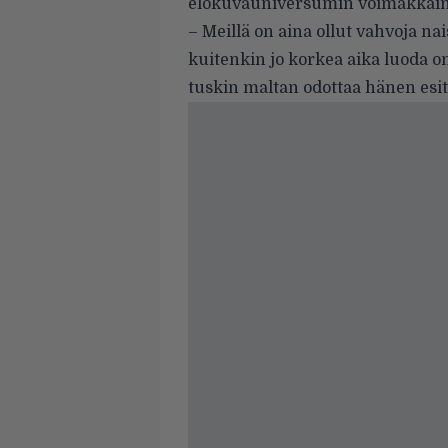
elokuvauniversumin voimakkain h
– Meillä on aina ollut vahvoja n
kuitenkin jo korkea aika luoda o
tuskin maltan odottaa hänen esi