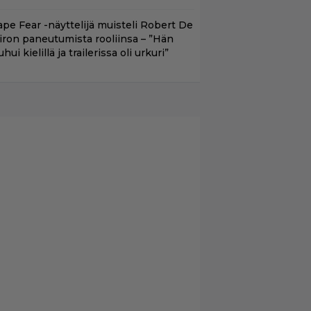
ape Fear -näyttelijä muisteli Robert De
iron paneutumista rooliinsa – ”Hän
hui kielillä ja trailerissa oli urkuri”