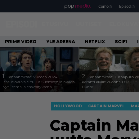
Como.fi
Episodi.fi
ETUSIVU
UUTISET
ELOKUVA
PRIME VIDEO
YLE AREENA
NETFLIX
SCIFI
1.
2.
Tänään tv:ssä: Vuoden 2024
Tänään tv:ssä: Turhapuro-e
laatuelokuva ei tullut Suomeen lainkaan –
karahti kiville vuonna 1993 – ”
Nyt Teemalla ensiesityksenä
Uuno!”
HOLLYWOOD
CAPTAIN MARVEL
MA
Captain Mar