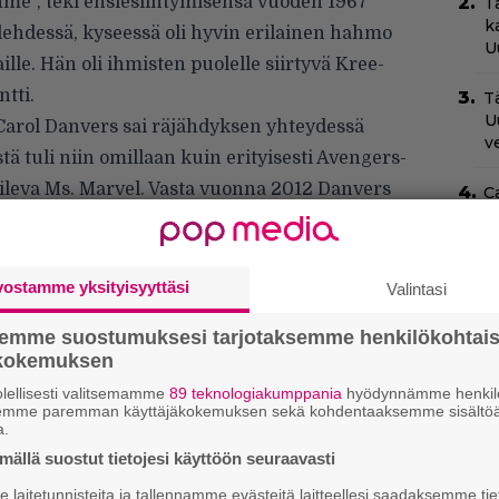
hme”, teki ensiesiintymisensä vuoden 1967
T
k
ehdessä, kyseessä oli hyvin erilainen hahmo
U
le. Hän oli ihmisten puolelle siirtyvä Kree-
tti.
Tä
U
Carol Danvers sai räjähdyksen yhteydessä
v
ä tuli niin omillaan kuin erityisesti Avengers-
leva Ms. Marvel. Vasta vuonna 2012 Danvers
C
N
a siitä pääsemmekin Marvelin
pu
vostamme yksityisyyttäsi
I
Valintasi
m
k
semme suostumuksesi tarjotaksemme henkilökohtai
ökokemuksen
N
lellisesti valitsemamme
89 teknologiakumppania
hyödynnämme henkilö
T
semme paremman käyttäjäkokemuksen sekä kohdentaaksemme sisältöä
B
a.
t
ällä suostut tietojesi käyttöön seuraavasti
laitetunnisteita ja tallennamme evästeitä laitteellesi saadaksemme tie