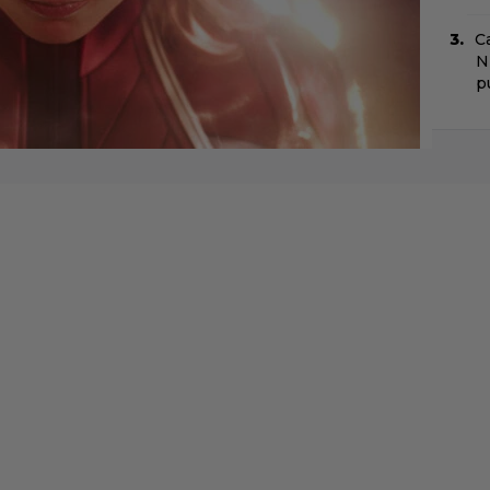
C
N
pu