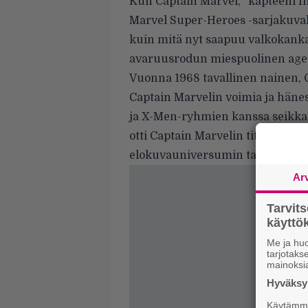
Kun Captain Marvel, ”kapteeni I
Marvel Super-Heroes -sarjakuval
kuin mitä nyt saapuu valkokankail
avaruusrodun miespuolinen agen
Vuonna 1968 tavallinen nainen, 
Captain Marvelin voimia ja hänest
ja X-Men-ryhmien kanssa seikkai
otti Captain Marvelin tittelin. J
elokuvauniversumin tarinaan.
Ar
Tarvit
käytt
Me ja huo
tarjotak
mainoksi
Hyväksym
Käytämme 