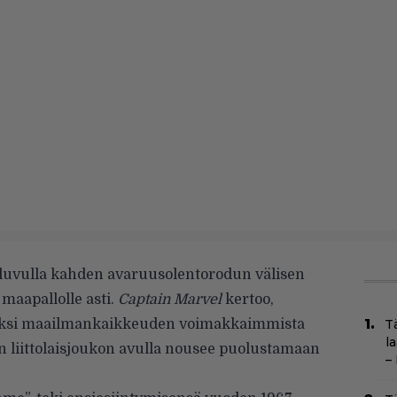
0-luvulla kahden avaruusolentorodun välisen
 maapallolle asti.
Captain
Marvel
kertoo,
 yksi maailmankaikkeuden voimakkaimmista
T
l
n liittolaisjoukon avulla nousee puolustamaan
–