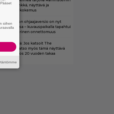
uoratoistohelmeä tarjolla Rammsteinin
. Pääset
aneille – synkkä, näyttävä ja
e
atumainen kokemus
cifi-klassikon ohjaajaversio on nyt
n siihen
uoratoistossa – kuvauspaikalla tapahtui
uraavalla
auhea ja verinen onnettomuus
änään tv:ssä: Jos katsoit The
dysseyn, katso myös tämä näyttävä
oimintaeepos 20 vuoden takaa
äytäntömme