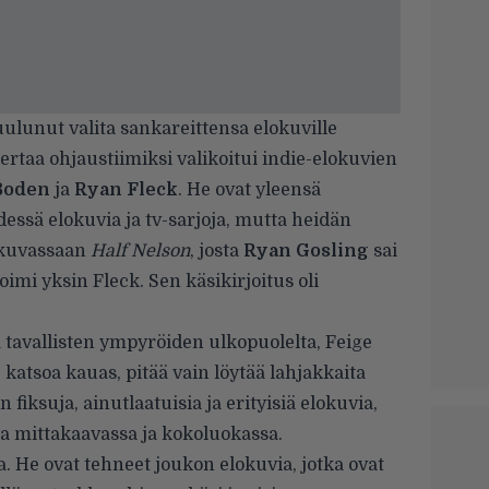
ulunut valita sankareittensa elokuville
kertaa ohjaustiimiksi valikoitui indie-elokuvien
Boden
ja
Ryan
Fleck
. He ovat yleensä
dessä elokuvia ja tv-sarjoja, mutta heidän
okuvassaan
Half
Nelson
, josta
Ryan
Gosling
sai
mi yksin Fleck. Sen käsikirjoitus oli
ä tavallisten ympyröiden ulkopuolelta, Feige
 katsoa kauas, pitää vain löytää lahjakkaita
n fiksuja, ainutlaatuisia ja erityisiä elokuvia,
sa mittakaavassa ja kokoluokassa.
ia. He ovat tehneet joukon elokuvia, jotka ovat