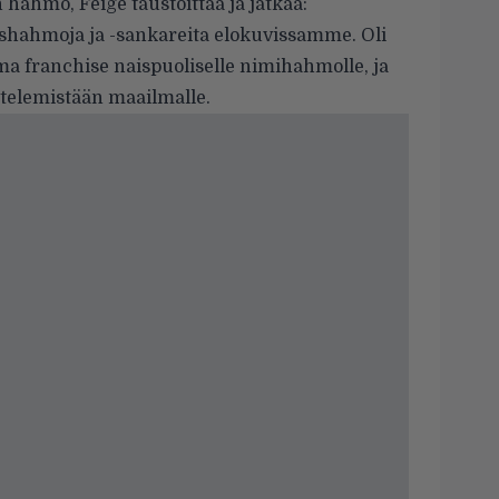
ahmo, Feige taustoittaa ja jatkaa:
aishahmoja ja -sankareita elokuvissamme. Oli
ma franchise naispuoliselle nimihahmolle, ja
ttelemistään maailmalle.