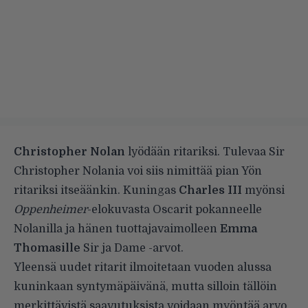
Christopher Nolan
lyödään ritariksi. Tulevaa Sir
Christopher Nolania voi siis nimittää pian Yön
ritariksi itseäänkin. Kuningas
Charles III
myönsi
Oppenheimer
-elokuvasta Oscarit pokanneelle
Nolanilla ja hänen tuottajavaimolleen
Emma
Thomasille
Sir ja Dame -arvot.
Yleensä uudet ritarit ilmoitetaan vuoden alussa
kuninkaan syntymäpäivänä, mutta silloin tällöin
merkittävistä saavutuksista voidaan myöntää arvo