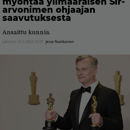
myöntää ylimääräisen Sir-
arvonimen ohjaajan
saavutuksesta
Ansaittu kunnia.
Julkaistu:
29.3.2024 23:30
Jesse Raatikainen