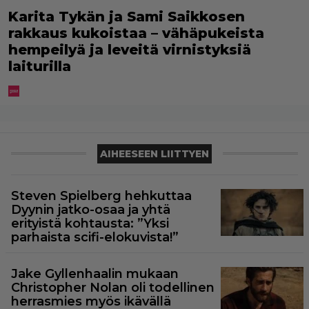
Karita Tykän ja Sami Saikkosen
rakkaus kukoistaa – vähäpukeista
hempeilyä ja leveitä virnistyksiä
laiturilla
AIHEESEEN LIITTYEN
Steven Spielberg hehkuttaa
Dyynin jatko-osaa ja yhtä
erityistä kohtausta: ”Yksi
parhaista scifi-elokuvista!”
Jake Gyllenhaalin mukaan
Christopher Nolan oli todellinen
herrasmies myös ikävällä