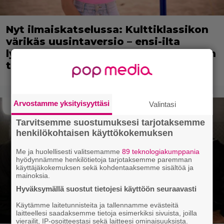
Nyt ilmaiskatselussa: Kulttiklassikon
värikäs uusintaversio – ensi-ilta
lykkääntyi vastenmielisen kohuvideon
takia
Arvostamme yksityisyyttäsi
Valintasi
Tarvitsemme suostumuksesi tarjotaksemme
henkilökohtaisen käyttökokemuksen
Me ja huolellisesti valitsemamme
89 teknologiakumppania
hyödynnämme henkilötietoja tarjotaksemme paremman
käyttäjäkokemuksen sekä kohdentaaksemme sisältöä ja
mainoksia.
Hyväksymällä suostut tietojesi käyttöön seuraavasti
Käytämme laitetunnisteita ja tallennamme evästeitä
laitteellesi saadaksemme tietoja esimerkiksi sivuista, joilla
vierailit, IP-osoitteestasi sekä laitteesi ominaisuuksista.