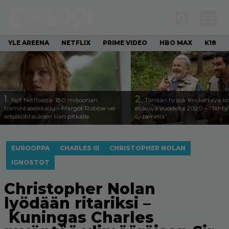
YLE AREENA
NETFLIX
PRIME VIDEO
HBO MAX
K18
1.
2.
Nyt Netflixissä: 180 miljoonan
Tänään tv:ssä: Koskettava k
toimintaseikkailu – Margot Robbie vei
elokuva vuodelta 2020 – ”Tehty 
seksikohtauksen liian pitkälle
sydämellä”
EUROOPPA
CHARLES III
CHRISTOPHER NOLAN
IGNOSTOT
Christopher Nolan
lyödään ritariksi –
Kuningas Charles