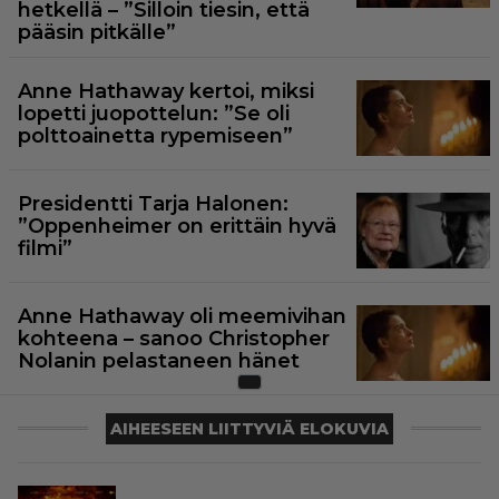
hetkellä – ”Silloin tiesin, että
pääsin pitkälle”
Anne Hathaway kertoi, miksi
lopetti juopottelun: ”Se oli
polttoainetta rypemiseen”
Presidentti Tarja Halonen:
”Oppenheimer on erittäin hyvä
filmi”
Anne Hathaway oli meemivihan
kohteena – sanoo Christopher
Nolanin pelastaneen hänet
AIHEESEEN LIITTYVIÄ ELOKUVIA