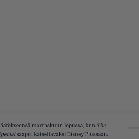
 päätökseensä marraskuun lopussa, kun
The
Special
saapui katseltavaksi Disney Plussaan.