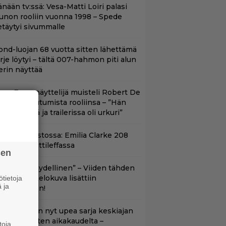
nään tv:ssä: Vesa-Matti Loiri palasi
unon rooliin vuonna 1998 – Spede
etäytyi sivummalle
ond-luojan 68 vuotta sitten lähettämä
irje löytyi – tältä 007-hahmon piti alun
erin näyttää
ape Fear -näyttelijä muisteli Robert De
iron paneutumista rooliinsa – ”Hän
hui kielillä ja trailerissa oli urkuri”
yt suoratoistossa: Emilia Clarke 208
iljoonan hittileffassa
sen
Lajissaan täydellinen” – Viiden tähden
cifitoimintaelokuva lisättiin
tietoja
 ja
uoratoistoon!
etflixissä on nyt upea sarja keskiajan
uninkaallisten aikakaudelta –
toja