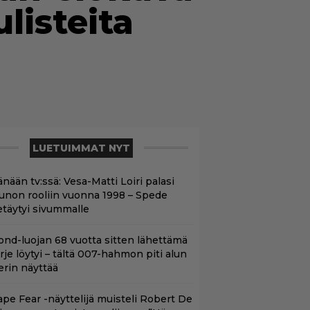
ulisteita
LUETUIMMAT NYT
nään tv:ssä: Vesa-Matti Loiri palasi
unon rooliin vuonna 1998 – Spede
etäytyi sivummalle
ond-luojan 68 vuotta sitten lähettämä
irje löytyi – tältä 007-hahmon piti alun
erin näyttää
ape Fear -näyttelijä muisteli Robert De