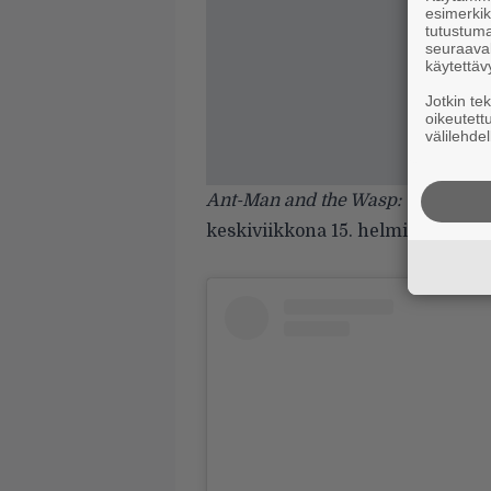
esimerkiks
tutustuma
seuraaval
käytettäv
Jotkin te
oikeutett
välilehdel
Ant-Man and the Wasp: Quantum
keskiviikkona 15. helmikuuta.