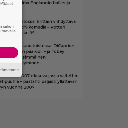
eskiössä julma Englannin hallitsija
. Pääset
e
enrik VIII
t suoratoistossa: Erittäin viihdyttävä
n siihen
a kehuttu scifi-komedia – Rotten
uraavalla
omatoes -luku 95!
uippuleffa suoratoistossa: DiCaprion
nsimmäinen päärooli – ja Tobey
aguiren ensimmäinen
lokuvaesiintyminen
äytäntömme
lalla tv:ssä: 007-elokuva jossa vältettiin
etipuuhia – päätähti paljasti yllättävän
yyn vuonna 2007