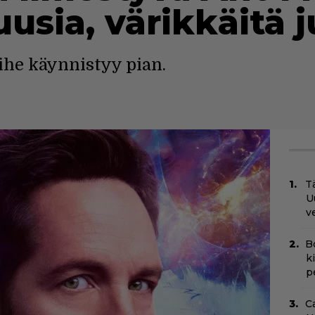
uusia, värikkäitä j
ihe käynnistyy pian.
Tä
U
v
B
k
p
C