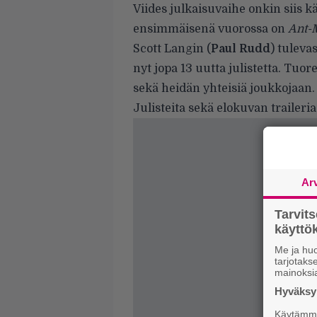
Viides julkaisuvaihe onkin siis 
ensimmäisenä vuorossa on
Ant-
Scott Langin (
Paul Rudd
) tuleva
nyt jopa 13 uutta julistetta. Tu
sekä heidän yhteisiä joukkojaan.
Julisteita sekä elokuvan traileri
Ar
Tarvit
käytt
Me ja huo
tarjotak
mainoksi
Hyväksym
Käytämme 