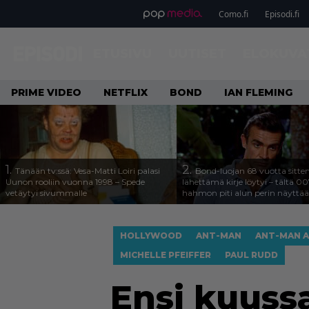
Como.fi
Episodi.fi
ETUSIVU
UUTISET
ELOKUVA
PRIME VIDEO
NETFLIX
BOND
IAN FLEMING
1.
2.
Tänään tv:ssä: Vesa-Matti Loiri palasi
Bond-luojan 68 vuotta sitte
Uunon rooliin vuonna 1998 – Spede
lähettämä kirje löytyi – tältä 00
vetäytyi sivummalle
hahmon piti alun perin näyttää
HOLLYWOOD
ANT-MAN
ANT-MAN A
MICHELLE PFEIFFER
PAUL RUDD
Ensi kuuss