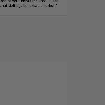
iron paneutumista rooliinsa – ”Hän
hui kielillä ja trailerissa oli urkuri”