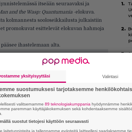
käynnistelemässä itseään seuraavaksi ja
Tä
U
Man and the Wasp: Quantumania
-elokuva.
v
sta kolmannesta sooloseikkailusta julkaistiin
oreet promokuvat esittelevät elokuvan hahmoja
B
k
p
a pääsee ihastelemaan alta.
C
N
pu
vostamme yksityisyyttäsi
Valintasi
N
m
semme suostumuksesi tarjotaksemme henkilökohtai
ökokemuksen
”
s
lellisesti valitsemamme
89 teknologiakumppania
hyödynnämme henkilö
semme paremman käyttäjäkokemuksen sekä kohdentaaksemme sisältöä
s
a.
ällä suostut tietojesi käyttöön seuraavasti
N
k
laitetunnisteita ja tallennamme evästeitä laitteellesi saadaksemme tie