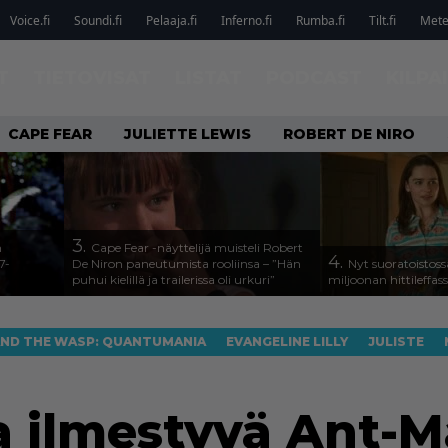
Voice.fi
Soundi.fi
Pelaaja.fi
Inferno.fi
Rumba.fi
Tilt.fi
Metel
T
TIETOVISAT
LISTAT
PODCAST
KILPA
CAPE FEAR
JULIETTE LEWIS
ROBERT DE NIRO
3.
n
Cape Fear -näyttelijä muisteli Robert
4.
7-
De Niron paneutumista rooliinsa – ”Hän
Nyt suoratoistoss
puhui kielillä ja trailerissa oli urkuri”
miljoonan hittileffas
ND THE WASP: QUANTUMANIA
EVANGELINE LILLY
JULISTE
a ilmestyvä Ant-