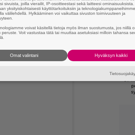
k
i sivuista, joilla vierailit, IP-osoitteestasi sekä laitteesi ominaisuuksista
an yksityiskohtaisesti käyttötarkoituksiin ja teknologiakumppaneihimm
H
la välilehdellä. Hylkääminen voi vaikuttaa sivuston toimivuuteen ja
yyteen.
Ny
knologiamme voivat käsitellä tietoja myös ilman suostumusta, jos niillä o
j
u peruste. Voit vastustaa tätä tai muuttaa asetuksiasi milloin tahansa se
T
lä.
H
e
ania
saapuu Suomen valkokankaille
Omat valintani
Hyväksyn kaikki
M
e
Tietosuojak
Il
p
s