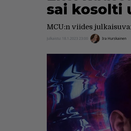
sai kosolti 
MCU:n viides julkaisuva
Julkaistu:
18.1.2023 23:00
Ira Hurskainen