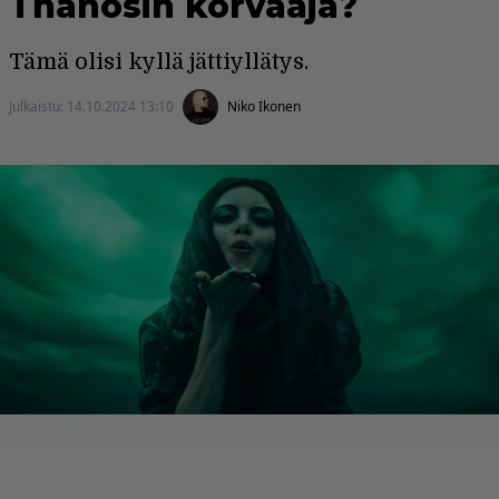
Thanosin korvaaja?
Tämä olisi kyllä jättiyllätys.
Julkaistu:
14.10.2024 13:10
Niko Ikonen