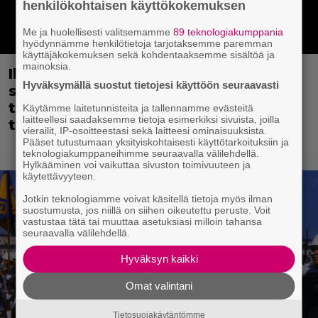
henkilökohtaisen käyttökokemuksen
Me ja huolellisesti valitsemamme
89 teknologiakumppania
hyödynnämme henkilötietoja tarjotaksemme paremman
käyttäjäkokemuksen sekä kohdentaaksemme sisältöä ja
mainoksia.
Illan Bond on paras Brosnanilta –
Hyväksymällä suostut tietojesi käyttöön seuraavasti
samankaltaisuus Schwarzeneggerin
toimintatykitykseen pakotti
Käytämme laitetunnisteita ja tallennamme evästeitä
laitteellesi saadaksemme tietoja esimerkiksi sivuista, joilla
tekemään kässärin uusiksi
vierailit, IP-osoitteestasi sekä laitteesi ominaisuuksista.
Pääset tutustumaan yksityiskohtaisesti käyttötarkoituksiin ja
teknologiakumppaneihimme seuraavalla välilehdellä.
Hylkääminen voi vaikuttaa sivuston toimivuuteen ja
käytettävyyteen.
Jotkin teknologiamme voivat käsitellä tietoja myös ilman
suostumusta, jos niillä on siihen oikeutettu peruste. Voit
vastustaa tätä tai muuttaa asetuksiasi milloin tahansa
seuraavalla välilehdellä.
Hyväksyn kaikki
Omat valintani
Tietosuojakäytäntömme