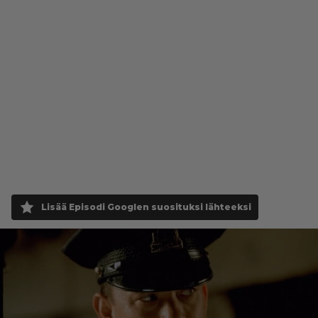
Lisää Episodi Googlen suosituksi lähteeksi