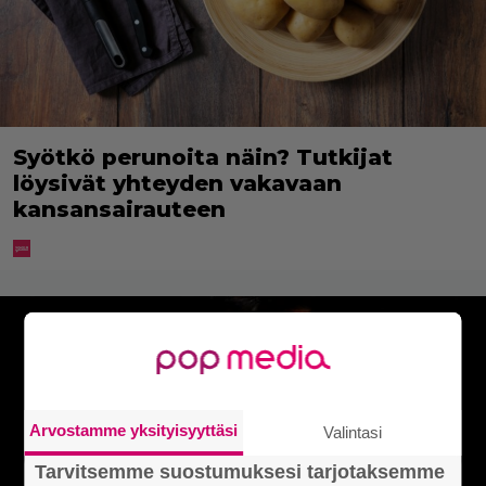
Syötkö perunoita näin? Tutkijat
löysivät yhteyden vakavaan
kansansairauteen
Arvostamme yksityisyyttäsi
Valintasi
Tarvitsemme suostumuksesi tarjotaksemme