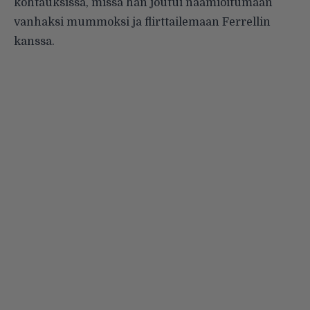
kohtauksissa, missä hän joutui naamioitumaan
vanhaksi mummoksi ja flirttailemaan Ferrellin
kanssa.