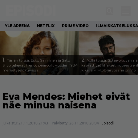
YLE AREENA
NETFLIX
PRIME VIDEO
ILMAISKATSELUSSA
1.
2.
Tänän tv:ssä: Esko Salminen ja Satu
Yöllä tv:ssä: Sotaelokuvan näy
Silvo tekevät hienot pääroolit vuoden 1984
kasvattivat lihakset nopeasti eri
menestyselokuvassa
kikalla – IMDb-arvosana on 7,6
Eva Mendes: Miehet eivät
näe minua naisena
Julkaistu:
21.11.2010 21:43
Päivitetty:
28.11.2010 20:04
Episodi