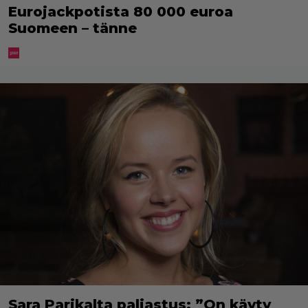
Eurojackpotista 80 000 euroa
Suomeen – tänne
Sara Parikalta paljastus: ”On käyty