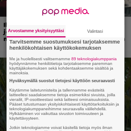
Illalla tv:ssä: 90-luvun rikoselokuva
Arvostamme yksityisyyttäsi
joka ei vanhene koskaan – rönsyilevä
Valintasi
mestariteos kestää aikaa ja kulutusta
Tarvitsemme suostumuksesi tarjotaksemme
henkilökohtaisen käyttökokemuksen
Me ja huolellisesti valitsemamme
89 teknologiakumppania
hyödynnämme henkilötietoja tarjotaksemme paremman
käyttäjäkokemuksen sekä kohdentaaksemme sisältöä ja
mainoksia.
Hyväksymällä suostut tietojesi käyttöön seuraavasti
Käytämme laitetunnisteita ja tallennamme evästeitä
laitteellesi saadaksemme tietoja esimerkiksi sivuista, joilla
vierailit, IP-osoitteestasi sekä laitteesi ominaisuuksista.
Pääset tutustumaan yksityiskohtaisesti käyttötarkoituksiin ja
teknologiakumppaneihimme seuraavalla välilehdellä.
Hylkääminen voi vaikuttaa sivuston toimivuuteen ja
käytettävyyteen.
Jotkin teknologiamme voivat käsitellä tietoja myös ilman