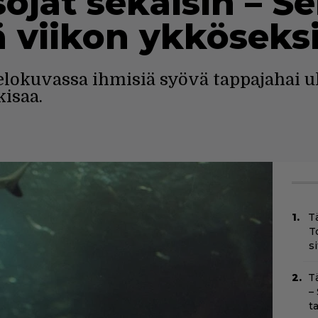
sojat sekaisin – S
ä viikon ykköseks
elokuvassa ihmisiä syövä tappajahai u
kisaa.
T
T
s
T
–
t