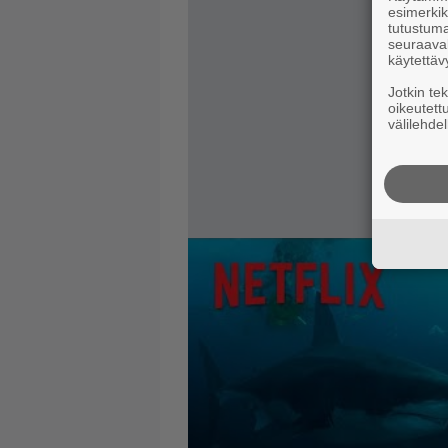
esimerkiks
tutustuma
seuraaval
käytettäv
Jotkin te
oikeutett
välilehdel