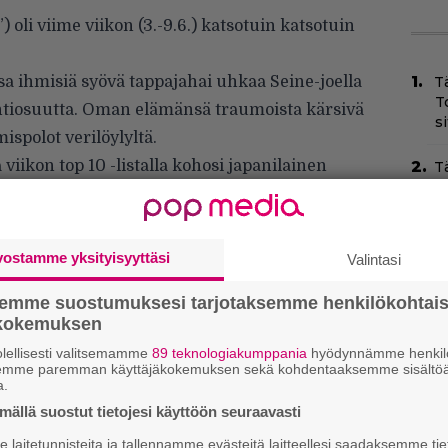
”) oli viime viikon (3.-9.6.) katsotuin katsotuin
a ihmisiä syövä tappajahai uhkaa Seine-joella
T
T
intiosuutta. Oman elämänsä traumoista kärsivä
s
ispolot verilöylyltä.
viikon top 10 -listalla kohosi japanilainen
T
–
e
(2023) ja kolmanneksi esihistoriallinen
t
skurssilla
(2016).
Yö
vostamme yksityisyyttäsi
Valintasi
k
k
semme suostumuksesi tarjotaksemme henkilökohtai
ökokemuksen
Ny
lellisesti valitsemamme
89 teknologiakumppania
hyödynnämme henkilö
p
semme paremman käyttäjäkokemuksen sekä kohdentaaksemme sisältöä
a.
C
ällä suostut tietojesi käyttöön seuraavasti
k
t
laitetunnisteita ja tallennamme evästeitä laitteellesi saadaksemme tie