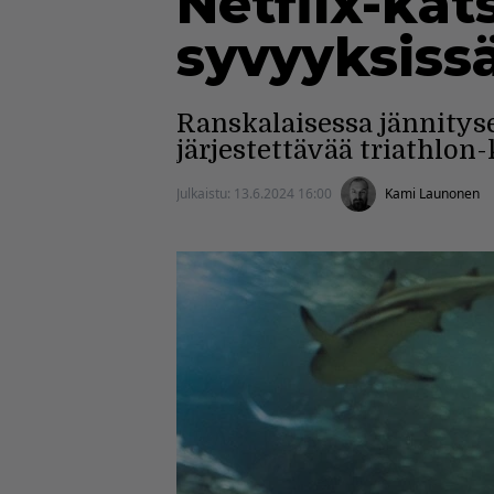
Netflix-kat
syvyyksiss
Ranskalaisessa jännitys
järjestettävää triathlon-
Julkaistu:
13.6.2024 16:00
Kami Launonen