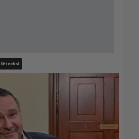
lähteeksi