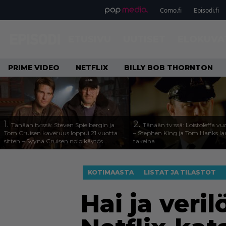
Como.fi
Episodi.fi
ETUSIVU
UUTISET
ELOKUVA
PRIME VIDEO
NETFLIX
BILLY BOB THORNTON
1.
2.
Tänään tv:ssä: Steven Spielbergin ja
Tänään tv:ssä: Loistoleffa vu
Tom Cruisen kaveruus loppui 21 vuotta
– Stephen King ja Tom Hanks l
sitten – Syynä Cruisen nolo käytös
takeina
KOTIMAASTA
LISTAT JA TILASTOT
Hai ja veri