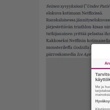
Seinen syvyyksissä
(”
Under Paris
elokuva kotimaan Netflixissä.
Ranskalaisessa jännityselokuvass
järjestettävän triathlon-kisan u
tutkijanainen yrittää pelastaa ihm
Kakkoseksi Netflixin kotimaisella 
monsterileffa
Godzilla Minus On
piirroskomedia
Ice Age 5: Törmäy
Ar
Tarvit
käytt
Me ja huo
tarjotak
mainoksi
Hyväksym
Käytämme 