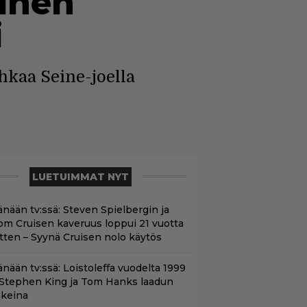
einen
i
hkaa Seine-joella
LUETUIMMAT NYT
änään tv:ssä: Steven Spielbergin ja
om Cruisen kaveruus loppui 21 vuotta
itten – Syynä Cruisen nolo käytös
änään tv:ssä: Loistoleffa vuodelta 1999
 Stephen King ja Tom Hanks laadun
akeina