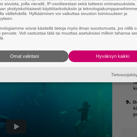
i sivuista, joilla vierailit, IP-osoitteestasi sekä laitteesi ominaisuuksista
an yksityiskohtaisesti käyttötarkoituksiin ja teknologiakumppaneihimm
I
la välilehdellä. Hylkääminen voi vaikuttaa sivuston toimivuuteen ja
s
yyteen.
t
knologiamme voivat käsitellä tietoja myös ilman suostumusta, jos niillä o
k
u peruste. Voit vastustaa tätä tai muuttaa asetuksiasi milloin tahansa se
lä.
H
e
Omat valintani
Hyväksyn kaikki
M
e
Tietosuojak
Il
r
k
B
k
p