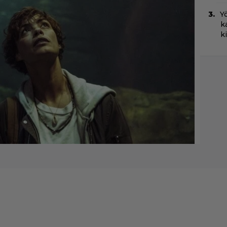
Yö
k
k