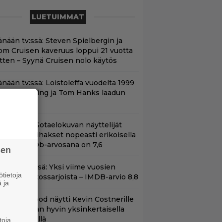
LUETUIMMAT
änään tv:ssä: Steven Spielbergin ja
om Cruisen kaveruus loppui 21 vuotta
itten – Syynä Cruisen nolo käytös
änään tv:ssä: Loistoleffa vuodelta 1999
 Stephen King ja Tom Hanks laadun
akeina
llä tv:ssä: Sotaelokuvan näyttelijät
asvattivat lihakset nopeasti erikoisella
ikalla – IMDb-arvosana on 7,6
sen
t Netflixissä: Yksi viime vuosien
tietoja
arhaista rikossarjoista – IMDB-arvio 8,8
 ja
lint Eastwood näytti Kevin Costnerille
aapin paikan hyvin yksinkertaisella
oimenpiteellä
toja