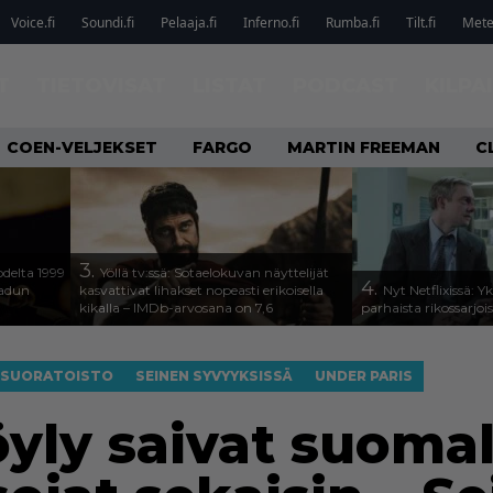
Voice.fi
Soundi.fi
Pelaaja.fi
Inferno.fi
Rumba.fi
Tilt.fi
Metel
T
TIETOVISAT
LISTAT
PODCAST
KILPA
COEN-VELJEKSET
FARGO
MARTIN FREEMAN
C
3.
odelta 1999
Yöllä tv:ssä: Sotaelokuvan näyttelijät
4.
aadun
kasvattivat lihakset nopeasti erikoisella
Nyt Netflixissä: Y
kikalla – IMDb-arvosana on 7,6
parhaista rikossarjoi
SUORATOISTO
SEINEN SYVYYKSISSÄ
UNDER PARIS
löyly saivat suoma