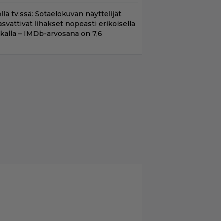
llä tv:ssä: Sotaelokuvan näyttelijät
asvattivat lihakset nopeasti erikoisella
ikalla – IMDb-arvosana on 7,6