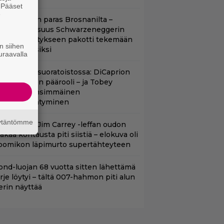
. Pääset
e
llan Bond on paras Brosnanilta –
amankaltaisuus Schwarzeneggerin
oimintatykitykseen pakotti tekemään
n siihen
ässärin uusiksi
uraavalla
uippuleffa suoratoistossa: DiCaprion
nsimmäinen päärooli – ja Tobey
aguiren ensimmäinen
lokuvaesiintyminen
äytäntömme
lalla tv:ssä: Jim Carrey -leffan oudon
aakaa kohtausta piti siistiä – elokuva oli
oomikon läpimurto supertähteyteen
ond-luojan 68 vuotta sitten lähettämä
irje löytyi – tältä 007-hahmon piti alun
erin näyttää