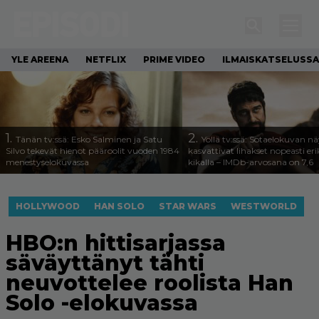
YLE AREENA
NETFLIX
PRIME VIDEO
ILMAISKATSELUSSA
1.
2.
Tänän tv:ssä: Esko Salminen ja Satu
Yöllä tv:ssä: Sotaelokuvan näy
Silvo tekevät hienot pääroolit vuoden 1984
kasvattivat lihakset nopeasti eri
menestyselokuvassa
kikalla – IMDb-arvosana on 7,6
HOLLYWOOD
HAN SOLO
STAR WARS
WESTWORLD
HBO:n hittisarjassa
säväyttänyt tähti
neuvottelee roolista Han
Solo -elokuvassa