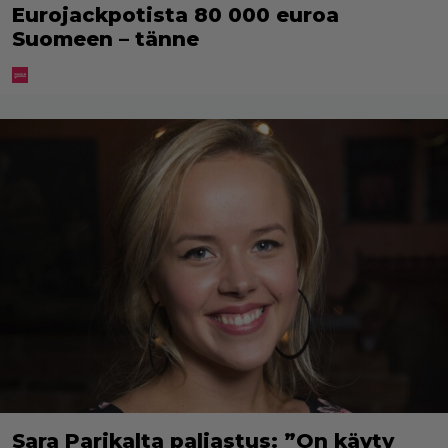
Eurojackpotista 80 000 euroa
Suomeen – tänne
Sara Parikalta paljastus: ”On käyty