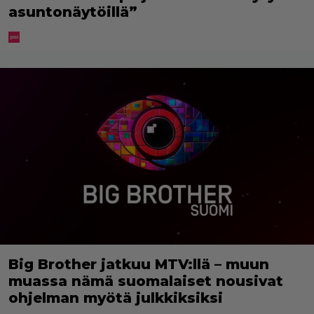
asuntonäytöillä”
Big Brother jatkuu MTV:llä – muun
muassa nämä suomalaiset nousivat
ohjelman myötä julkkiksiksi