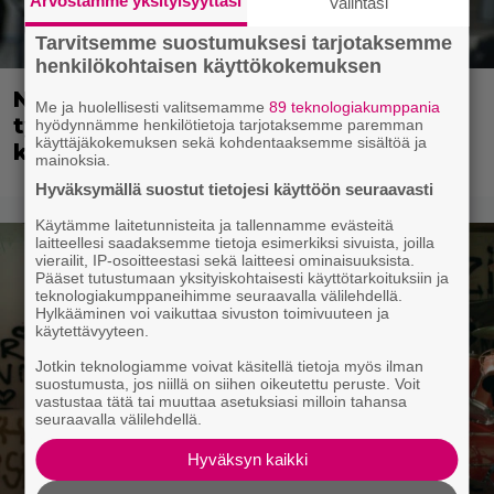
Arvostamme yksityisyyttäsi
Valintasi
Tarvitsemme suostumuksesi tarjotaksemme
henkilökohtaisen käyttökokemuksen
Nyt suoratoistossa: Guy Ritchien
Me ja huolellisesti valitsemamme
89 teknologiakumppania
tyylikäs vakoojaleffa – seikkailu
hyödynnämme henkilötietoja tarjotaksemme paremman
käyttäjäkokemuksen sekä kohdentaaksemme sisältöä ja
kylmän sodan keskellä
mainoksia.
Hyväksymällä suostut tietojesi käyttöön seuraavasti
Käytämme laitetunnisteita ja tallennamme evästeitä
laitteellesi saadaksemme tietoja esimerkiksi sivuista, joilla
vierailit, IP-osoitteestasi sekä laitteesi ominaisuuksista.
Pääset tutustumaan yksityiskohtaisesti käyttötarkoituksiin ja
teknologiakumppaneihimme seuraavalla välilehdellä.
Hylkääminen voi vaikuttaa sivuston toimivuuteen ja
käytettävyyteen.
Jotkin teknologiamme voivat käsitellä tietoja myös ilman
suostumusta, jos niillä on siihen oikeutettu peruste. Voit
vastustaa tätä tai muuttaa asetuksiasi milloin tahansa
seuraavalla välilehdellä.
Hyväksyn kaikki