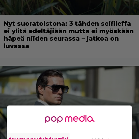
Nyt suoratoistona: 3 tähden scifileffa
ei ylitä edeltäjiään mutta ei myöskään
häpeä niiden seurassa – jatkoa on
luvassa