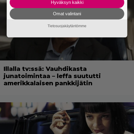
Hyväksyn kaikki
Omat valintani
Tietosuojakäytäntömme
Illalla tv:ssä: Vauhdikasta
junatoimintaa – leffa suututti
amerikkalaisen pankkijätin