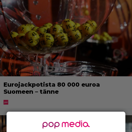
Eurojackpotista 80 000 euroa
Suomeen – tänne