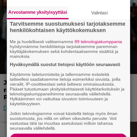
Arvostamme yksityisyyttäsi
Valintasi
Tarvitsemme suostumuksesi tarjotaksemme
henkilökohtaisen käyttökokemuksen
Me ja huolellisesti valitsemamme
89 teknologiakumppania
hyödynnämme henkilötietoja tarjotaksemme paremman
käyttäjäkokemuksen sekä kohdentaaksemme sisältöä ja
mainoksia.
Hyväksymällä suostut tietojesi käyttöön seuraavasti
Käytämme laitetunnisteita ja tallennamme evästeitä
laitteellesi saadaksemme tietoja esimerkiksi sivuista, joilla
Janne Katajan Krista-vaimon
vierailit, IP-osoitteestasi sekä laitteesi ominaisuuksista.
raskausvatsa viimeisillään – pusut
Pääset tutustumaan yksityiskohtaisesti käyttötarkoituksiin ja
teknologiakumppaneihimme seuraavalla välilehdellä.
Puuhaparkissa
Hylkääminen voi vaikuttaa sivuston toimivuuteen ja
käytettävyyteen.
Jotkin teknologiamme voivat käsitellä tietoja myös ilman
suostumusta, jos niillä on siihen oikeutettu peruste. Voit
vastustaa tätä tai muuttaa asetuksiasi milloin tahansa
seuraavalla välilehdellä.