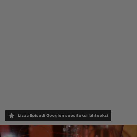
Lisää Episodi Googlen suosituksi lähteeksi