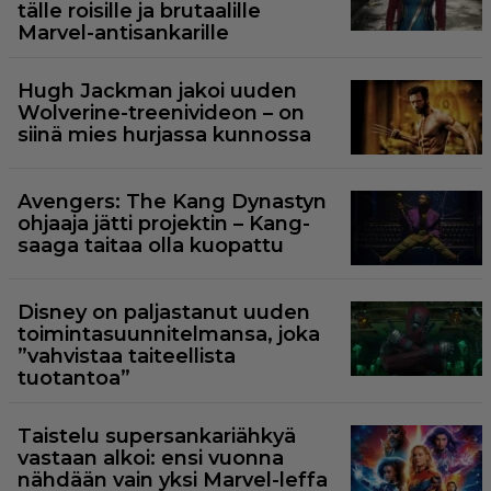
tälle roisille ja brutaalille
Marvel-antisankarille
Hugh Jackman jakoi uuden
Wolverine-treenivideon – on
siinä mies hurjassa kunnossa
Avengers: The Kang Dynastyn
ohjaaja jätti projektin – Kang-
saaga taitaa olla kuopattu
Disney on paljastanut uuden
toimintasuunnitelmansa, joka
”vahvistaa taiteellista
tuotantoa”
Taistelu supersankariähkyä
vastaan alkoi: ensi vuonna
nähdään vain yksi Marvel-leffa