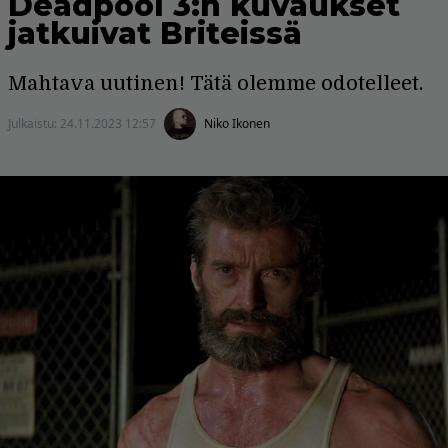
Deadpool 3:n kuvaukset
jatkuivat Briteissä
Mahtava uutinen! Tätä olemme odotelleet.
Julkaistu:
24.11.2023 12:57
Niko Ikonen