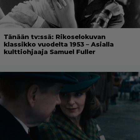
Tänään tv:ssä: Rikoselokuvan
klassikko vuodelta 1953 – Asialla
kulttiohjaaja Samuel Fuller