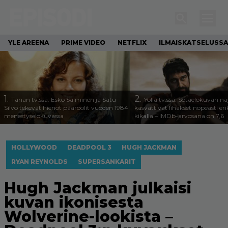
YLE AREENA
PRIME VIDEO
NETFLIX
ILMAISKATSELUSSA
1.
2.
Tänän tv:ssä: Esko Salminen ja Satu
Yöllä tv:ssä: Sotaelokuvan näy
Silvo tekevät hienot pääroolit vuoden 1984
kasvattivat lihakset nopeasti eri
menestyselokuvassa
kikalla – IMDb-arvosana on 7,6
HOLLYWOOD
DEADPOOL 3
HUGH JACKMAN
RYAN REYNOLDS
SUPERSANKARIT
Hugh Jackman julkaisi
kuvan ikonisesta
Wolverine-lookista –