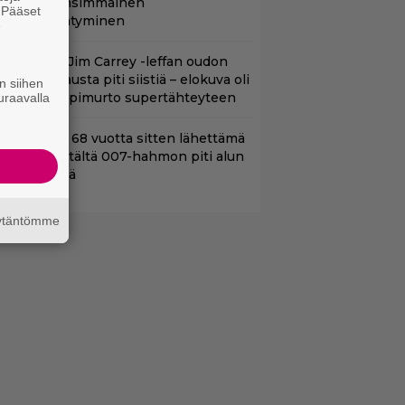
aguiren ensimmäinen
. Pääset
lokuvaesiintyminen
e
lalla tv:ssä: Jim Carrey -leffan oudon
aakaa kohtausta piti siistiä – elokuva oli
n siihen
oomikon läpimurto supertähteyteen
uraavalla
ond-luojan 68 vuotta sitten lähettämä
irje löytyi – tältä 007-hahmon piti alun
erin näyttää
äytäntömme