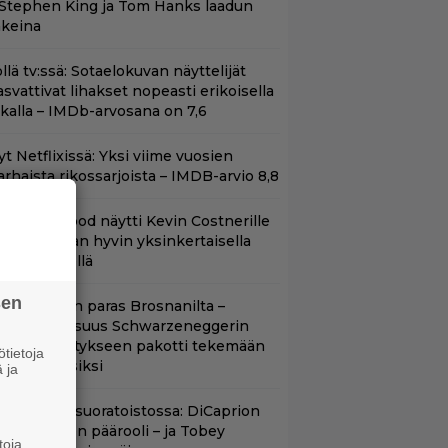
 Stephen King ja Tom Hanks laadun
akeina
llä tv:ssä: Sotaelokuvan näyttelijät
asvattivat lihakset nopeasti erikoisella
ikalla – IMDb-arvosana on 7,6
t Netflixissä: Yksi viime vuosien
arhaista rikossarjoista – IMDB-arvio 8,8
lint Eastwood näytti Kevin Costnerille
aapin paikan hyvin yksinkertaisella
oimenpiteellä
sen
llan Bond on paras Brosnanilta –
amankaltaisuus Schwarzeneggerin
oimintatykitykseen pakotti tekemään
tietoja
ässärin uusiksi
 ja
uippuleffa suoratoistossa: DiCaprion
nsimmäinen päärooli – ja Tobey
toja