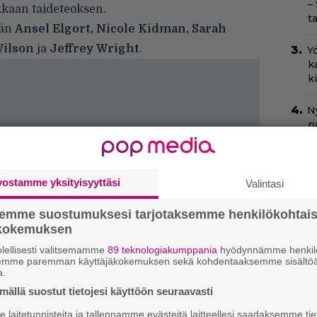
–
kaan taideteoksen.
t
ään
Ansel Elgort, Nicole Kidman, Sarah
Wilson
ja
Jeffrey Wright
.
Yö
k
k
Ny
p
C
k
vostamme yksityisyyttäsi
Valintasi
t
semme suostumuksesi tarjotaksemme henkilökohtai
I
ökokemuksen
s
t
lellisesti valitsemamme
89 teknologiakumppania
hyödynnämme henkilö
k
semme paremman käyttäjäkokemuksen sekä kohdentaaksemme sisältöä
a.
H
ällä suostut tietojesi käyttöön seuraavasti
e
laitetunnisteita ja tallennamme evästeitä laitteellesi saadaksemme tie