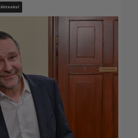
lähteeksi