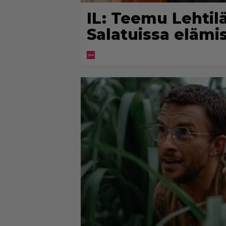
IL: Teemu Lehtiläl
Salatuissa elämi