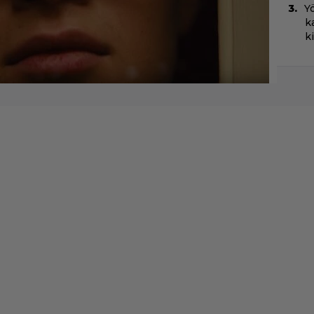
Yö
k
k