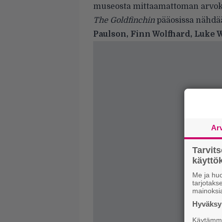
museosta mittaamattoman arvok
The Goldfinchin
pääosissa nähd
Paulson, Finn Wolfhard, Luke 
Ar
Tarvit
käytt
Me ja huo
tarjotak
mainoksi
Hyväksym
Käytämme 