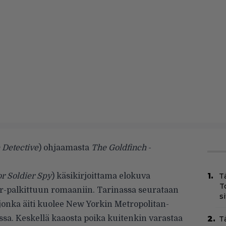
 Detective
) ohjaamasta
The Goldfinch
-
or Soldier Spy
) käsikirjoittama elokuva
T
T
r-palkittuun romaaniin. Tarinassa seurataan
s
 jonka äiti kuolee New Yorkin Metropolitan-
sa. Keskellä kaaosta poika kuitenkin varastaa
T