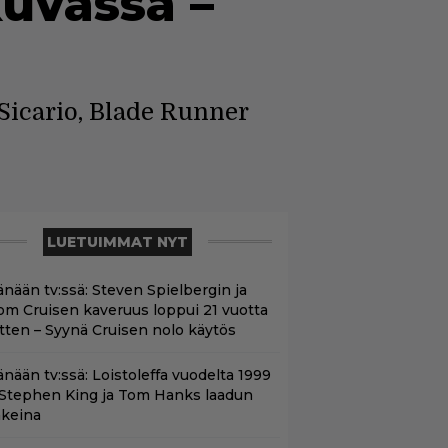
uvassa –
Sicario, Blade Runner
LUETUIMMAT NYT
änään tv:ssä: Steven Spielbergin ja
om Cruisen kaveruus loppui 21 vuotta
itten – Syynä Cruisen nolo käytös
änään tv:ssä: Loistoleffa vuodelta 1999
 Stephen King ja Tom Hanks laadun
akeina