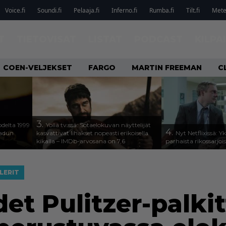
Voice.fi
Soundi.fi
Pelaaja.fi
Inferno.fi
Rumba.fi
Tilt.fi
Metel
T
TIETOVISAT
LISTAT
PODCAST
KILPA
COEN-VELJEKSET
FARGO
MARTIN FREEMAN
C
3.
odelta 1999
Yöllä tv:ssä: Sotaelokuvan näyttelijät
4.
aadun
kasvattivat lihakset nopeasti erikoisella
Nyt Netflixissä: Y
kikalla – IMDb-arvosana on 7,6
parhaista rikossarjoi
LERIT
et Pulitzer-palki