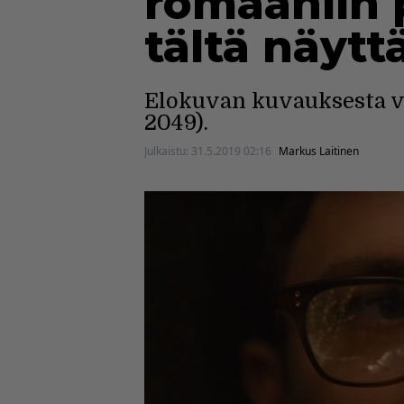
romaaniin 
tältä näytt
Elokuvan kuvauksesta va
2049).
Julkaistu:
31.5.2019 02:16
Markus Laitinen