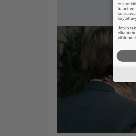
esimerkiks
tutustuma
seuraaval
käytettäv
Jotkin te
oikeutett
välilehdel