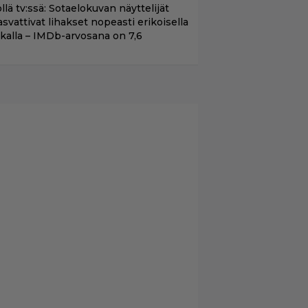
llä tv:ssä: Sotaelokuvan näyttelijät
asvattivat lihakset nopeasti erikoisella
ikalla – IMDb-arvosana on 7,6