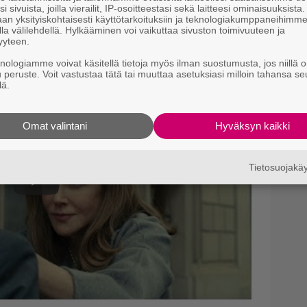
M
i sivuista, joilla vierailit, IP-osoitteestasi sekä laitteesi ominaisuuksista
e
an yksityiskohtaisesti käyttötarkoituksiin ja teknologiakumppaneihimm
la välilehdellä. Hylkääminen voi vaikuttaa sivuston toimivuuteen ja
yyteen.
Il
r
knologiamme voivat käsitellä tietoja myös ilman suostumusta, jos niillä o
k
u peruste. Voit vastustaa tätä tai muuttaa asetuksiasi milloin tahansa se
lä.
B
k
Omat valintani
Hyväksyn kaikki
p
Tietosuojak