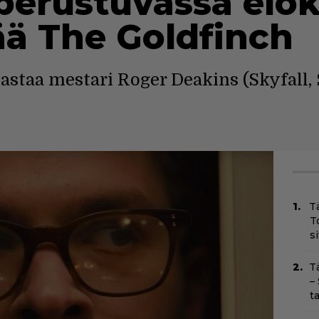
perustuvassa elok
ää The Goldfinch
staa mestari Roger Deakins (Skyfall, 
T
T
s
T
–
t