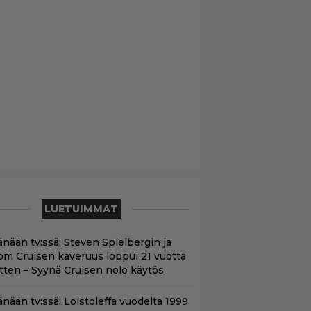
LUETUIMMAT
änään tv:ssä: Steven Spielbergin ja
om Cruisen kaveruus loppui 21 vuotta
itten – Syynä Cruisen nolo käytös
änään tv:ssä: Loistoleffa vuodelta 1999