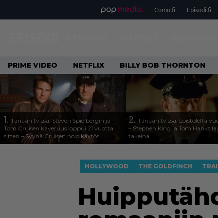
Como.fi
Episodi.fi
ETUSIVU
UUTISET
ELOKUVA
PRIME VIDEO
NETFLIX
BILLY BOB THORNTON
1.
2.
Tänään tv:ssä: Steven Spielbergin ja
Tänään tv:ssä: Loistoleffa vu
Tom Cruisen kaveruus loppui 21 vuotta
– Stephen King ja Tom Hanks l
sitten – Syynä Cruisen nolo käytös
takeina
HOLLYWOOD
THE GOLDFINCH
TRAI
Huipputähd