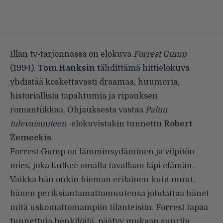
Illan tv-tarjonnassa on elokuva
Forrest Gump
(1994).
Tom Hanksin
tähdittämä hittielokuva
yhdistää koskettavasti draamaa, huumoria,
historiallisia tapahtumia ja ripauksen
romantiikkaa. Ohjauksesta vastaa
Paluu
tulevaisuuteen
-elokuvistakin tunnettu
Robert
Zemeckis
.
Forrest Gump on lämminsydäminen ja vilpitön
mies, joka kulkee omalla tavallaan läpi elämän.
Vaikka hän onkin hieman erilainen kuin muut,
hänen periksiantamattomuutensa johdattaa hänet
mitä uskomattomampiin tilanteisiin. Forrest tapaa
tunnettuja henkilöitä, päätyy mukaan suuriin