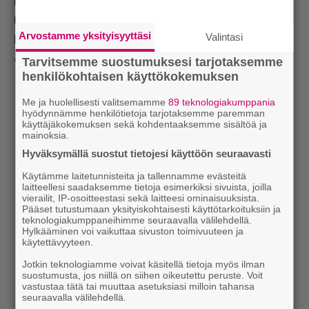
kokemuksista
Lue myös:
Tom Hanks julkaisi paljastavan
Arvostamme yksityisyyttäsi
Valintasi
kuvan suositun seikkailuelokuvan jatko-
osan kuvauksista
Tarvitsemme suostumuksesi tarjotaksemme
henkilökohtaisen käyttökokemuksen
Me ja huolellisesti valitsemamme
89 teknologiakumppania
hyödynnämme henkilötietoja tarjotaksemme paremman
käyttäjäkokemuksen sekä kohdentaaksemme sisältöä ja
mainoksia.
Hyväksymällä suostut tietojesi käyttöön seuraavasti
Käytämme laitetunnisteita ja tallennamme evästeitä
laitteellesi saadaksemme tietoja esimerkiksi sivuista, joilla
vierailit, IP-osoitteestasi sekä laitteesi ominaisuuksista.
Pääset tutustumaan yksityiskohtaisesti käyttötarkoituksiin ja
teknologiakumppaneihimme seuraavalla välilehdellä.
Hylkääminen voi vaikuttaa sivuston toimivuuteen ja
käytettävyyteen.
Jotkin teknologiamme voivat käsitellä tietoja myös ilman
suostumusta, jos niillä on siihen oikeutettu peruste. Voit
vastustaa tätä tai muuttaa asetuksiasi milloin tahansa
seuraavalla välilehdellä.