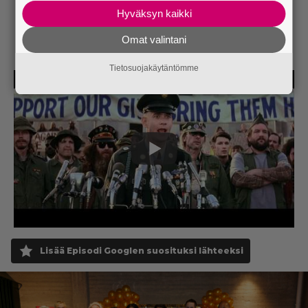
Hyväksyn kaikki
Omat valintani
Tietosuojakäytäntömme
Lisää Episodi Googlen suosituksi lähteeksi