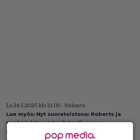
La 24.5.2025 klo 21.00 · Nelonen
Lue myös:
Nyt suoratoistona: Roberts ja
Hanks loistavat hyväntuulisessa
komediassa – tarina sai alkunsa ystävän