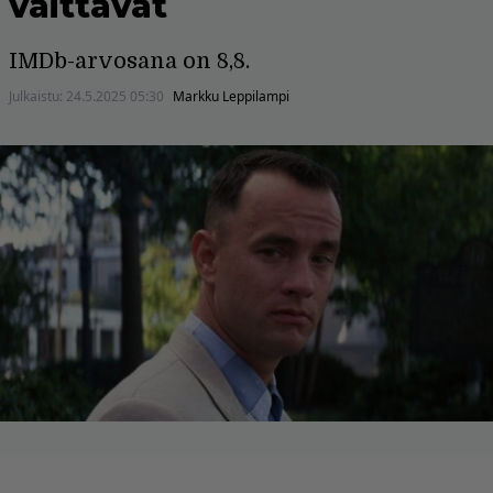
väittävät
IMDb-arvosana on 8,8.
Julkaistu:
24.5.2025 05:30
Markku Leppilampi