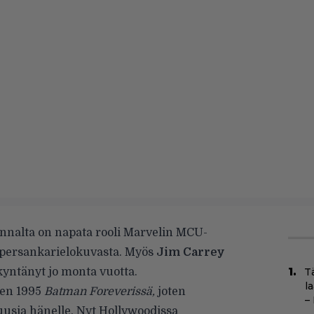
kannalta on napata rooli Marvelin MCU-
upersankarielokuvasta. Myös
Jim Carrey
kyntänyt jo monta vuotta.
T
l
den 1995
Batman Foreverissä,
joten
–
uusia hänelle. Nyt Hollywoodissa