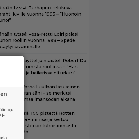
änään tv:ssä: Turhapuro-elokuva
arahti kiville vuonna 1993 – ”Huonoin
uno!”
nään tv:ssä: Vesa-Matti Loiri palasi
unon rooliin vuonna 1998 – Spede
etäytyi sivummalle
ape Fear -näyttelijä muisteli Robert De
iron paneutumista rooliinsa – ”Hän
hui kielillä ja trailerissa oli urkuri”
llan natsileffassa kuullaan kaukainen
oottoripyörän ääni – se merkitsi
sen
uolemaa 2. maailmansodan aikana
tietoja
yt Netflixissä: 100 pistettä Rotten
 ja
omatoesissa – minisarja kertoo
ritannian historian tuhoisimmasta
errori-iskusta
toja