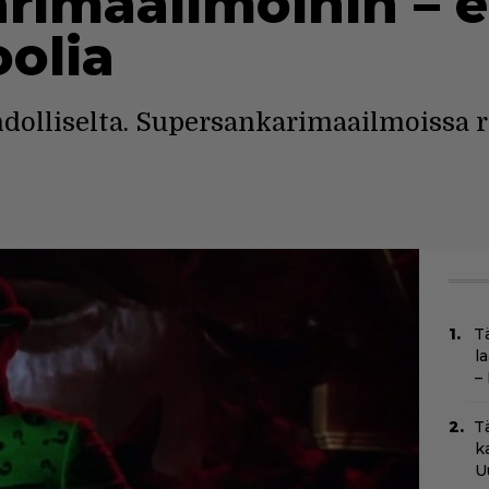
rimaailmoihin – et
oolia
olliselta. Supersankarimaailmoissa ri
T
l
–
T
k
U