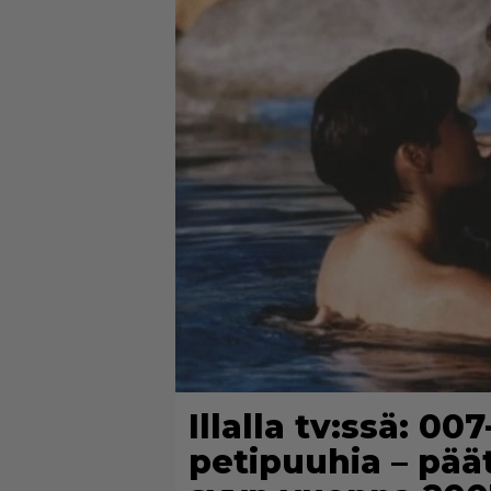
Illalla tv:ssä: 00
petipuuhia – päät