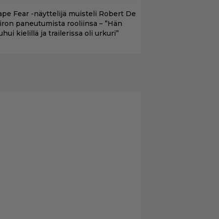
ape Fear -näyttelijä muisteli Robert De
iron paneutumista rooliinsa – ”Hän
hui kielillä ja trailerissa oli urkuri”