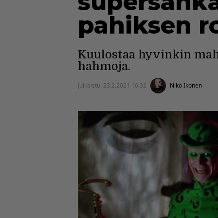
supersanka
pahiksen r
Kuulostaa hyvinkin mahd
hahmoja.
Julkaistu:
23.2.2021 16:32
Niko Ikonen