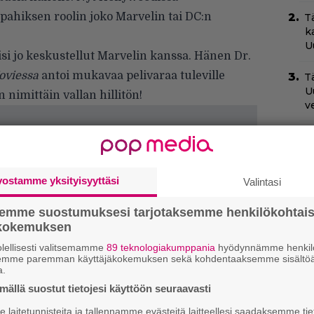
pahiksen roolin joko Marvelin tai DC:n
T
k
U
i jo keskustellut Marvelin kanssa. Hänen Dr.
oviessa
antoi mukavaa pelivaraa tuleville
Tä
U
nimittäin vallan hillitön!
v
C
N
pu
vostamme yksityisyyttäsi
Valintasi
I
m
semme suostumuksesi tarjotaksemme henkilökohtai
k
ökokemuksen
lellisesti valitsemamme
89 teknologiakumppania
hyödynnämme henkilö
N
semme paremman käyttäjäkokemuksen sekä kohdentaaksemme sisältöä
T
a.
B
ällä suostut tietojesi käyttöön seuraavasti
t
laitetunnisteita ja tallennamme evästeitä laitteellesi saadaksemme tie