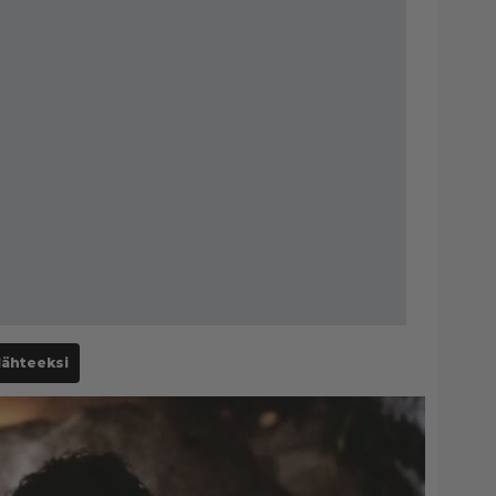
lähteeksi