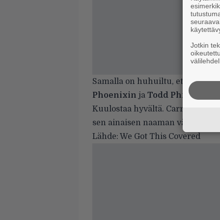
esimerkiks
tutustuma
seuraaval
käytettäv
Jotkin te
oikeutett
välilehdel
Samalla on huhuiltu, että Carrey
Phoenixin
ja
Todd Phillipsin
J
Kuulostaa hyvältä. Carrey osaa 
sen ainaisen naaman vääntelyn s
Lähde:
We Got This Covered