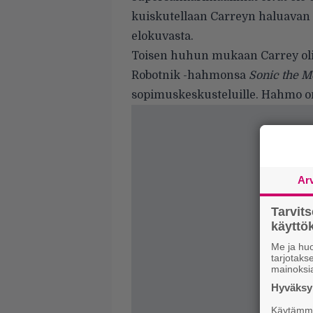
kuiskutellaan Carreyn haluavan 
elokuvasta.
Toisen huhun mukaan Carrey olis
Robotnik -hahmonsa
Sonic the M
sopimuskeskusteluille. Hahmo on 
Ar
Tarvit
käytt
Me ja huo
tarjotak
mainoksi
Hyväksym
Käytämme 