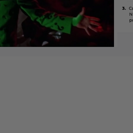
C
N
pu