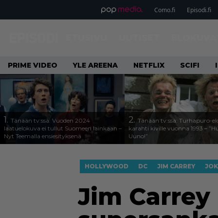
Como.fi
Episodi.fi
ETUSIVU
UUTISET
ELOKUVA
PRIME VIDEO
YLE AREENA
NETFLIX
SCIFI
1.
2.
Tänään tv:ssä: Vuoden 2024
Tänään tv:ssä: Turhapuro-e
laatuelokuva ei tullut Suomeen lainkaan –
karahti kiville vuonna 1993 – ”
Nyt Teemalla ensiesityksenä
Uuno!”
HOLLYWOOD
DC
JIM CARREY
JOK
Jim Carrey 