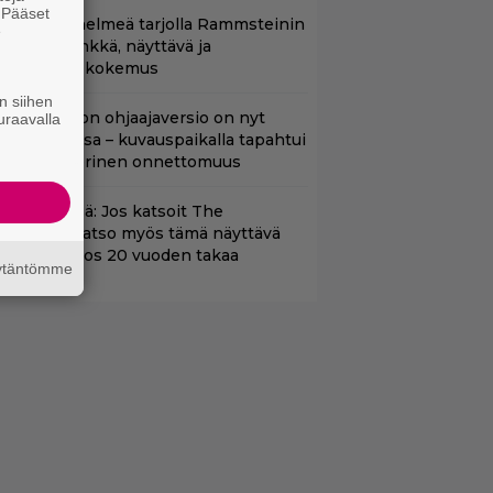
. Pääset
uoratoistohelmeä tarjolla Rammsteinin
e
aneille – synkkä, näyttävä ja
atumainen kokemus
n siihen
cifi-klassikon ohjaajaversio on nyt
uraavalla
uoratoistossa – kuvauspaikalla tapahtui
auhea ja verinen onnettomuus
änään tv:ssä: Jos katsoit The
dysseyn, katso myös tämä näyttävä
oimintaeepos 20 vuoden takaa
äytäntömme