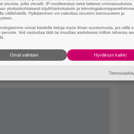
i sivuista, joilla vierailit, IP-osoitteestasi sekä laitteesi ominaisuuksista
S
an yksityiskohtaisesti käyttötarkoituksiin ja teknologiakumppaneihimm
f
la välilehdellä. Hylkääminen voi vaikuttaa sivuston toimivuuteen ja
yyteen.
s
knologiamme voivat käsitellä tietoja myös ilman suostumusta, jos niillä o
S
u peruste. Voit vastustaa tätä tai muuttaa asetuksiasi milloin tahansa se
lä.
s
k
 olisi Jokerin vanhempi versio
Joaquin
Omat valintani
Hyväksyn kaikki
T
oker
-maailmassa.
O
nimittäin myös esittää hyvin pimeää hahmoa
t
Tietosuojak
ijaan.