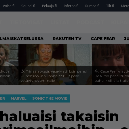
Voice.fi
Soundi.fi
Pelaaja.fi
Inferno.fi
Rumba.fi
Tilt.fi
Metel
T
TIETOVISAT
LISTAT
PODCAST
KILPA
ILMAISKATSELUSSA
RAKUTEN TV
CAPE FEAR
J
3.
4.
lokuva
Tänään tv:ssä: Vesa-Matti Loiri palasi
Cape Fear -näytte
Huonoin
Uunon rooliin vuonna 1998 – Spede
De Niron paneutumis
vetäytyi sivummalle
puhui kielillä ja traile
ER
MARVEL
SONIC THE MOVIE
haluaisi takaisin