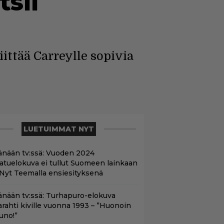
sii
ittää Carreylle sopivia
LUETUIMMAT NYT
änään tv:ssä: Vuoden 2024
aatuelokuva ei tullut Suomeen lainkaan
 Nyt Teemalla ensiesityksenä
änään tv:ssä: Turhapuro-elokuva
arahti kiville vuonna 1993 – ”Huonoin
uno!”