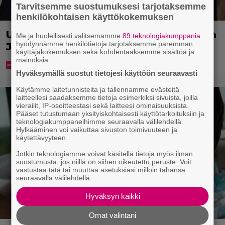
Tarvitsemme suostumuksesi tarjotaksemme
henkilökohtaisen käyttökokemuksen
Uuno: Hjallis Harkimo menee naimisiin
Me ja huolellisesti valitsemamme
89 teknologiakumppania
hyödynnämme henkilötietoja tarjotaksemme paremman
Jasmine Pajarin kanssa
käyttäjäkokemuksen sekä kohdentaaksemme sisältöä ja
mainoksia.
Hyväksymällä suostut tietojesi käyttöön seuraavasti
Käytämme laitetunnisteita ja tallennamme evästeitä
laitteellesi saadaksemme tietoja esimerkiksi sivuista, joilla
vierailit, IP-osoitteestasi sekä laitteesi ominaisuuksista.
Pääset tutustumaan yksityiskohtaisesti käyttötarkoituksiin ja
teknologiakumppaneihimme seuraavalla välilehdellä.
Hylkääminen voi vaikuttaa sivuston toimivuuteen ja
käytettävyyteen.
Jotkin teknologiamme voivat käsitellä tietoja myös ilman
suostumusta, jos niillä on siihen oikeutettu peruste. Voit
vastustaa tätä tai muuttaa asetuksiasi milloin tahansa
seuraavalla välilehdellä.
Hyväksyn kaikki
Omat valintani