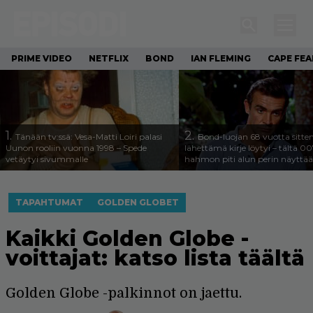
PRIME VIDEO
NETFLIX
BOND
IAN FLEMING
CAPE FEA
1.
2.
Tänään tv:ssä: Vesa-Matti Loiri palasi
Bond-luojan 68 vuotta sitte
Uunon rooliin vuonna 1998 – Spede
lähettämä kirje löytyi – tältä 00
vetäytyi sivummalle
hahmon piti alun perin näyttää
TAPAHTUMAT
GOLDEN GLOBET
Kaikki Golden Globe -
voittajat: katso lista täältä
Golden Globe -palkinnot on jaettu.