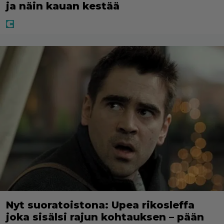
ja näin kauan kestää
Nyt suoratoistona: Upea rikosleffa
joka sisälsi rajun kohtauksen – pään