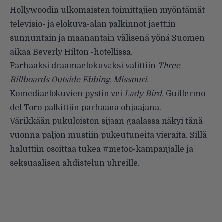
Hollywoodin ulkomaisten toimittajien myöntämät
televisio- ja elokuva-alan palkinnot jaettiin
sunnuntain ja maanantain välisenä yönä Suomen
aikaa Beverly Hilton -hotellissa.
Parhaaksi draamaelokuvaksi valittiin
Three
Billboards Outside Ebbing, Missouri.
Komediaelokuvien pystin vei
Lady Bird.
Guillermo
del Toro palkittiin parhaana ohjaajana.
Värikkään pukuloiston sijaan gaalassa näkyi tänä
vuonna paljon mustiin pukeutuneita vieraita. Sillä
haluttiin osoittaa tukea #metoo-kampanjalle ja
seksuaalisen ahdistelun uhreille.