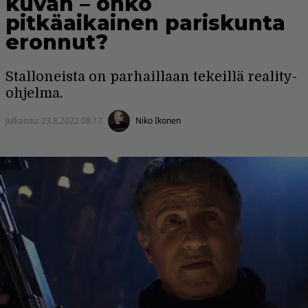
kuvan – onko
pitkäaikainen pariskunta
eronnut?
Stalloneista on parhaillaan tekeillä reality-
ohjelma.
Julkaistu:
23.8.2022 08:17
Niko Ikonen