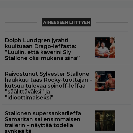
AIHEESEEN LIITTYEN
Dolph Lundgren jyrähti
kuultuaan Drago-leffasta:
”Luulin, että kaverini Sly
Stallone olisi mukana siinä”
Raivostunut Sylvester Stallone
haukkuu taas Rocky-tuottajan –
kutsuu tulevaa spinoff-leffaa
”säälittäväksi” ja
”idioottimaiseksi”
Stallonen supersankarileffa
Samaritan sai ensimmäisen
trailerin – näyttää todella
synkeältä