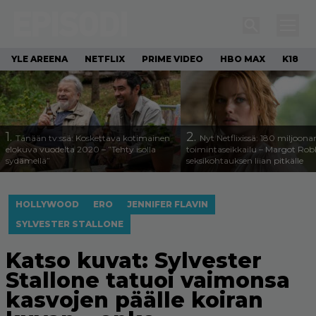
YLE AREENA
NETFLIX
PRIME VIDEO
HBO MAX
K18
1.
2.
Tänään tv:ssä: Koskettava kotimainen
Nyt Netflixissä: 180 miljoona
elokuva vuodelta 2020 – ”Tehty isolla
toimintaseikkailu – Margot Robb
sydämellä”
seksikohtauksen liian pitkälle
HOLLYWOOD
ERO
JENNIFER FLAVIN
SYLVESTER STALLONE
Katso kuvat: Sylvester
Stallone tatuoi vaimonsa
kasvojen päälle koiran