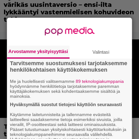
värikäs uusintaversio – ensi-ilta
lykkääntyi vastenmielisen kohuvideon
takia
Arvostamme yksityisyyttäsi
Valintasi
Tarvitsemme suostumuksesi tarjotaksemme
henkilökohtaisen käyttökokemuksen
Me ja huolellisesti valitsemamme
89 teknologiakumppania
hyödynnämme henkilötietoja tarjotaksemme paremman
käyttäjäkokemuksen sekä kohdentaaksemme sisältöä ja
mainoksia.
Hyväksymällä suostut tietojesi käyttöön seuraavasti
Käytämme laitetunnisteita ja tallennamme evästeitä
laitteellesi saadaksemme tietoja esimerkiksi sivuista, joilla
vierailit, IP-osoitteestasi sekä laitteesi ominaisuuksista.
Tietovisa, osa 2: Tiedätkö Hollywood-
Pääset tutustumaan yksityiskohtaisesti käyttötarkoituksiin ja
tähtien yllättävät syntymänimet?
teknologiakumppaneihimme seuraavalla välilehdellä.