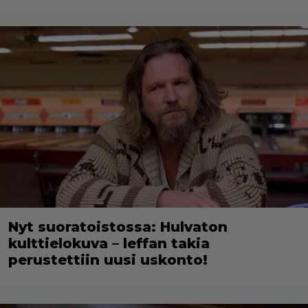
Nyt suoratoistossa: Hulvaton
kulttielokuva – leffan takia
perustettiin uusi uskonto!