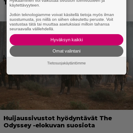
Hylkääminen voi vaikuttaa sivuston toimivuuteen ja
Testaa!
käytettävyyteen.
Jotkin teknologiamme voivat käsitellä tietoja myös ilman
suostumusta, jos niillä on siihen oikeutettu peruste. Voit
vastustaa tätä tai muuttaa asetuksiasi milloin tahansa
seuraavalla välilehdellä.
Hyväksyn kaikki
Omat valintani
Tietosuojakäytäntömme
Huijaussivustot hyödyntävät The
Odyssey -elokuvan suosiota