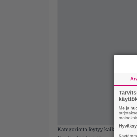
Ar
Tarvit
käytt
Me ja huo
tarjotak
mainoksi
Hyväksym
Kategorioita löytyy kaikkiaan 27 
Käytämme 