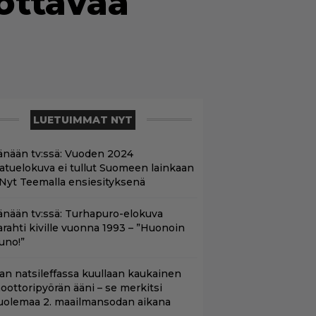
sottavaa
LUETUIMMAT NYT
änään tv:ssä: Vuoden 2024
aatuelokuva ei tullut Suomeen lainkaan
 Nyt Teemalla ensiesityksenä
änään tv:ssä: Turhapuro-elokuva
arahti kiville vuonna 1993 – ”Huonoin
uno!”
llan natsileffassa kuullaan kaukainen
oottoripyörän ääni – se merkitsi
uolemaa 2. maailmansodan aikana