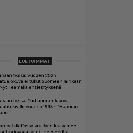
LUETUIMMAT
änään tv:ssä: Vuoden 2024
aatuelokuva ei tullut Suomeen lainkaan
 Nyt Teemalla ensiesityksenä
änään tv:ssä: Turhapuro-elokuva
arahti kiville vuonna 1993 – ”Huonoin
uno!”
llan natsileffassa kuullaan kaukainen
oottoripyörän ääni – se merkitsi