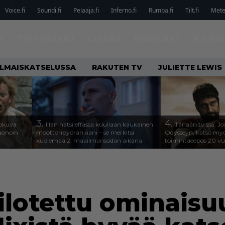
Voice.fi
Soundi.fi
Pelaaja.fi
Inferno.fi
Rumba.fi
Tilt.fi
Metel
T
TIETOVISAT
LISTAT
PODCAST
KILPA
ILMAISKATSELUSSA
RAKUTEN TV
JULIETTE LEWIS
3.
4.
lokuva
Illan natsileffassa kuullaan kaukainen
Tänään tv:ssä: Jo
Huonoin
moottoripyörän ääni – se merkitsi
Odysseyn, katso my
kuolemaa 2. maailmansodan aikana
toimintaeepos 20 v
ilotettu ominaisu