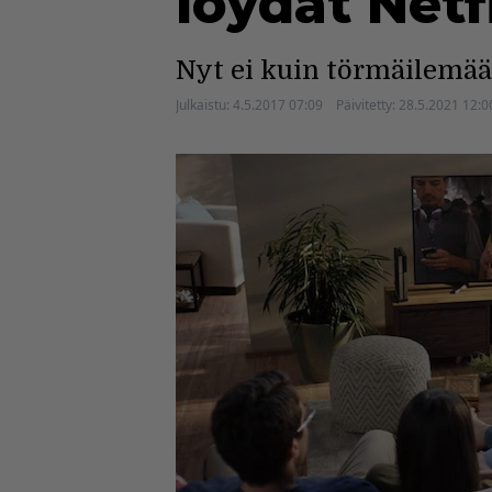
löydät Netf
Nyt ei kuin törmäilemää
Julkaistu:
4.5.2017 07:09
Päivitetty:
28.5.2021 12:0