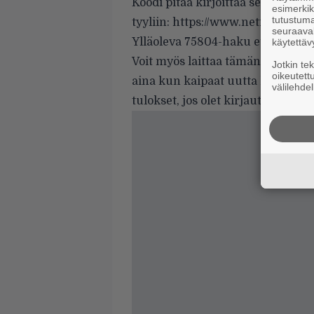
Koodi pitää kirjoittaa selaimen o
esimerkiks
tutustuma
tyyliin:
https://www.netflix.com/
seuraaval
Ylläoleva 75804-haku etsii kauhu
käytettäv
Voit myös laittaa tämän sivun kir
Jotkin te
oikeutett
aina kun kaipaat uutta katsottava
välilehdel
tulokset, jos olet kirjautuneena 