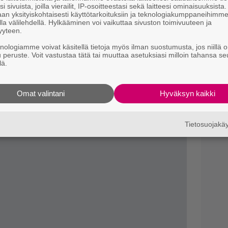
soitekenttään
i sivuista, joilla vierailit, IP-osoitteestasi sekä laitteesi ominaisuuksista
k
an yksityiskohtaisesti käyttötarkoituksiin ja teknologiakumppaneihimm
browse/genre/75804
la välilehdellä. Hylkääminen voi vaikuttaa sivuston toimivuuteen ja
S
elokuvia, joissa esiintyy vampyyreja.
yyteen.
h
janmerkkeihin ja klikata alla olevia genrejä
knologiamme voivat käsitellä tietoja myös ilman suostumusta, jos niillä o
K
u peruste. Voit vastustaa tätä tai muuttaa asetuksiasi milloin tahansa se
a. Haku ohjautuu Netflixin sivuille ja näyttää
lä.
suoratoistopalveluun.
Omat valintani
Hyväksyn kaikki
Tietosuojak