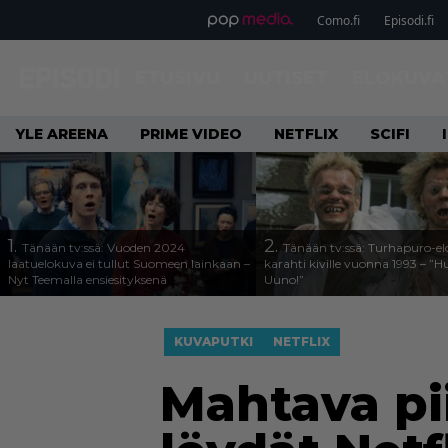
Como.fi
Episodi.fi
ETUSIVU
UUTISET
ELOKUVA
YLE AREENA
PRIME VIDEO
NETFLIX
SCIFI
1.
2.
Tänään tv:ssä: Vuoden 2024
Tänään tv:ssä: Turhapuro-e
laatuelokuva ei tullut Suomeen lainkaan –
karahti kiville vuonna 1993 – ”
Nyt Teemalla ensiesityksenä
Uuno!”
KUVAPUTKI
NETFLIX
Mahtava pi