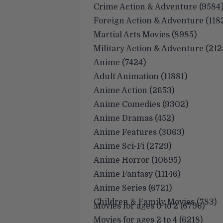
Crime Action & Adventure (9584
Foreign Action & Adventure (118
Martial Arts Movies (8985)
Military Action & Adventure (212
Anime (7424)
Adult Animation (11881)
Anime Action (2653)
Anime Comedies (9302)
Anime Dramas (452)
Anime Features (3063)
Anime Sci-Fi (2729)
Anime Horror (10695)
Anime Fantasy (11146)
Anime Series (6721)
Children & Family Movies (783)
Movies for ages 0 to 2 (6796)
Movies for ages 2 to 4 (6218)