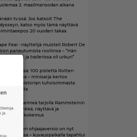
uolemaa 2. maailmansodan aikana
änään tv:ssä: Jos katsoit The
dysseyn, katso myös tämä näyttävä
oimintaeepos 20 vuoden takaa
ape Fear -näyttelijä muisteli Robert De
iron paneutumista rooliinsa – ”Hän
hui kielillä ja trailerissa oli urkuri”
yt Netflixissä: 100 pistettä Rotten
omatoesissa – minisarja kertoo
ritannian historian tuhoisimmasta
errori-iskusta
sen
uoratoistohelmeä tarjolla Rammsteinin
tietoja
aneille – synkkä, näyttävä ja
 ja
atumainen kokemus
cifi-klassikon ohjaajaversio on nyt
uoratoistossa – kuvauspaikalla tapahtui
toja