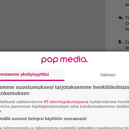
k
T
O
t
C
N
pu
N
T
vostamme yksityisyyttäsi
Valintasi
B
t
semme suostumuksesi tarjotaksemme henkilökohtai
ökokemuksen
S
lellisesti valitsemamme
89 teknologiakumppania
hyödynnämme henkilö
f
semme paremman käyttäjäkokemuksen sekä kohdentaaksemme sisältöä
s
a.
ällä suostut tietojesi käyttöön seuraavasti
S
000, joihin kaikkiin pääsee käsiksi koodilla.
s
laitetunnisteita ja tallennamme evästeitä laitteellesi saadaksemme tie