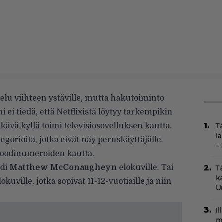
velu viihteen ystäville, mutta hakutoiminto
i ei tiedä, että Netflixistä löytyy tarkempikin
ikävä kyllä toimi televisiosovelluksen kautta.
T
l
egorioita, jotka eivät näy peruskäyttäjälle.
–
koodinumeroiden kautta.
odi
Matthew McConaugheyn
elokuville. Tai
T
k
kuville, jotka sopivat 11-12-vuotiaille ja niin
U
I
m