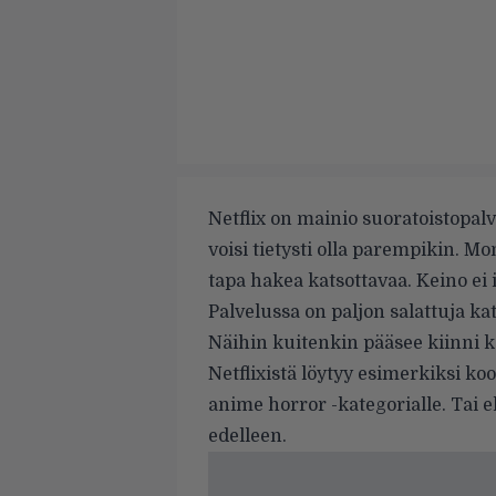
Netflix on mainio suoratoistopal
voisi tietysti olla parempikin. Mon
tapa hakea katsottavaa. Keino ei 
Palvelussa on paljon salattuja kat
Näihin kuitenkin pääsee kiinni 
Netflixistä löytyy esimerkiksi ko
anime horror -kategorialle. Tai elo
edelleen.