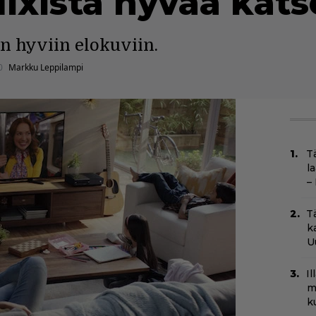
lixistä hyvää kat
n hyviin elokuviin.
0
Markku Leppilampi
T
l
–
T
k
U
I
m
k