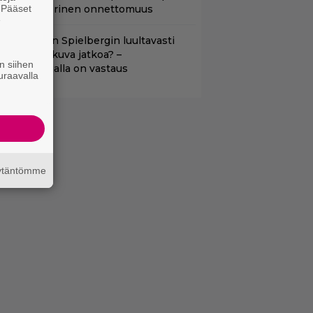
. Pääset
auhea ja verinen onnettomuus
e
aako Steven Spielbergin luultavasti
uonoin elokuva jatkoa? –
n siihen
äsikirjoittajalla on vastaus
uraavalla
äytäntömme